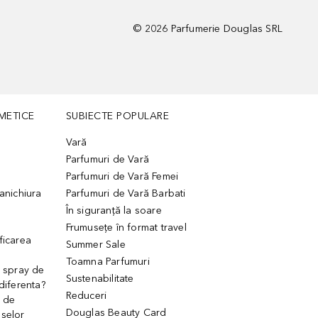
©
2026
Parfumerie Douglas SRL
METICE
SUBIECTE POPULARE
Vară
Parfumuri de Vară
Parfumuri de Vară Femei
manichiura
Parfumuri de Vară Barbati
În siguranță la soare
Frumusețe în format travel
ficarea
Summer Sale
Toamna Parfumuri
. spray de
Sustenabilitate
 diferenta?
Reduceri
 de
Douglas Beauty Card
uselor