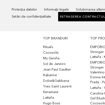
Protecția datelor
Informații legale
Soluționarea alterna
Setări de confidențialitate
RETRAGEREA CONTRACTUL
TOP BRANDURI
TOP PR
Rituals
EMPORIO
Stronger 
Cocosolis
Lattafa 
My Geisha
EMPORIO
Sol de Janeiro
Stronger 
Jean Paul Gaultier
Valentino
Rabanne
Donna In
Dolce&Gabbana
Prada - P
Yves Saint Laurent
Lattafa -
Kerastase
Carolina
Lattafa
Girl Blus
Hugo Boss
Cocosoli