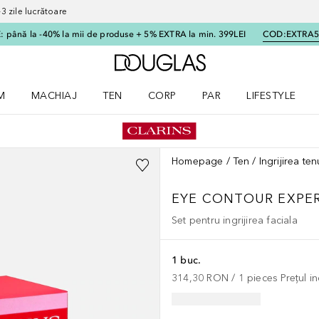
 zile lucrătoare
 până la -40% la mii de produse + 5% EXTRA la min. 399LEI
COD:
EXTRA
Către pagina principală
M
MACHIAJ
TEN
CORP
PAR
LIFESTYLE
dere meniu Parfum
Deschidere meniu Machiaj
Deschidere meniu Ten
Deschidere meniu Corp
Deschidere meniu Par
Deschidere meni
Homepage
Ten
Ingrijirea ten
EYE CONTOUR EXPER
Set pentru ingrijirea faciala
1 buc.
314,30 RON
 / 
1
pieces
Prețul i