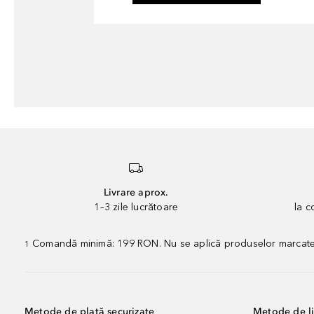
Livrare aprox.
1–3 zile lucrătoare
la 
Comandă minimă: 199 RON. Nu se aplică produselor marcate „P
1
Metode de plată securizate
Metode de li