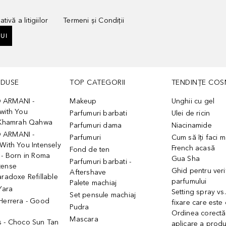
tivă a litigiilor
Termeni și Condiții
UI
ODUSE
TOP CATEGORII
TENDINȚE COS
 ARMANI -
Makeup
Unghii cu gel
with You
Parfumuri barbati
Ulei de ricin
- Khamrah Qahwa
Parfumuri dama
Niacinamide
 ARMANI -
Parfumuri
Cum să îți faci 
With You Intensely
French acasă
Fond de ten
 - Born in Roma
Gua Sha
Parfumuri barbati -
tense
Ghid pentru veri
Aftershave
aradoxe Refillable
parfumului
Palete machiaj
 Yara
Setting spray vs
Set pensule machiaj
 Herrera - Good
fixare care este
Pudra
h
Ordinea corectă
Mascara
s - Choco Sun Tan
aplicare a prod