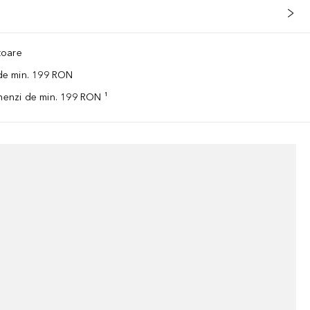
ătoare
 de min. 199 RON
omenzi de min. 199 RON ¹