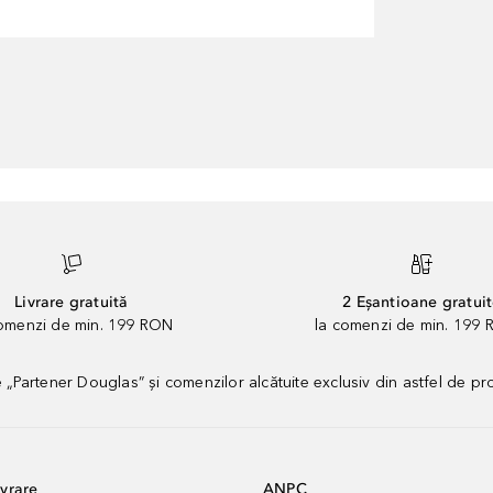
Livrare gratuită
2 Eșantioane gratui
comenzi de min. 199 RON
la comenzi de min. 199 
artener Douglas” și comenzilor alcătuite exclusiv din astfel de pr
vrare
ANPC