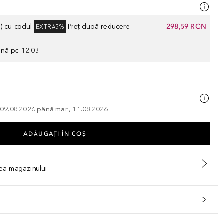
) cu codul
Preț după reducere
298,59 RON
EXTRA5%
ână pe 12.08
, 09.08.2026 până mar., 11.08.2026
ADĂUGAȚI ÎN COŞ
tea magazinului