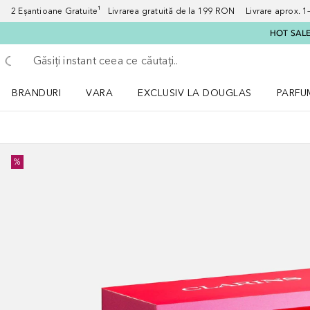
2 Eșantioane Gratuite¹ Livrarea gratuită de la 199 RON Livrare aprox. 1–3
HOT SALE:
Înapoi
Executați căutarea
BRANDURI
VARA
EXCLUSIV LA DOUGLAS
PARFU
Deschidere meniu BRANDURI
Deschidere meniu VARA
Deschi
%