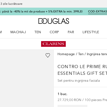
 zile lucrătoare
 până la -40% la mii de produse + 5% EXTRA la min. 399LEI
COD:
EXTRA
Către pagina principală
M
MACHIAJ
TEN
CORP
PAR
LIFESTYLE
dere meniu Parfum
Deschidere meniu Machiaj
Deschidere meniu Ten
Deschidere meniu Corp
Deschidere meniu Par
Deschidere meni
Homepage
Ten
Ingrijirea ten
CONTRO LE PRIME RU
ESSENTIALS GIFT SE
Set pentru ingrijirea faciala
1 buc.
27.729,00 RON
 / 
100
pieces
Pr