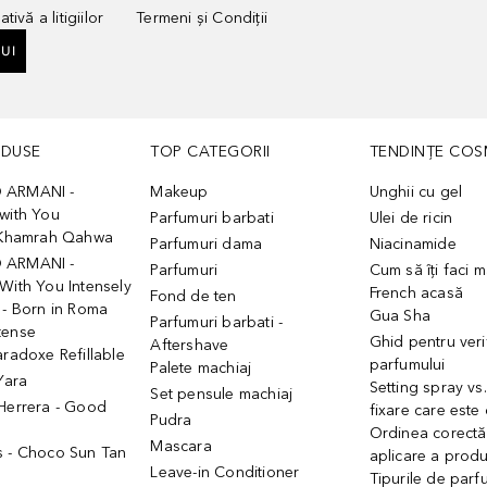
tivă a litigiilor
Termeni și Condiții
UI
ODUSE
TOP CATEGORII
TENDINȚE COS
 ARMANI -
Makeup
Unghii cu gel
with You
Parfumuri barbati
Ulei de ricin
- Khamrah Qahwa
Parfumuri dama
Niacinamide
 ARMANI -
Parfumuri
Cum să îți faci 
With You Intensely
French acasă
Fond de ten
 - Born in Roma
Gua Sha
Parfumuri barbati -
tense
Ghid pentru veri
Aftershave
aradoxe Refillable
parfumului
Palete machiaj
 Yara
Setting spray vs
Set pensule machiaj
 Herrera - Good
fixare care este
Pudra
h
Ordinea corectă
Mascara
s - Choco Sun Tan
aplicare a prod
Leave-in Conditioner
Tipurile de parfu