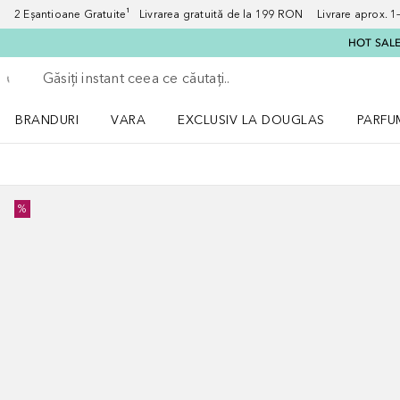
2 Eșantioane Gratuite¹ Livrarea gratuită de la 199 RON Livrare aprox. 1–3
HOT SALE:
Înapoi
Executați căutarea
BRANDURI
VARA
EXCLUSIV LA DOUGLAS
PARFU
Deschidere meniu BRANDURI
Deschidere meniu VARA
Deschi
%