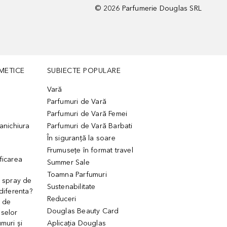
©
2026
Parfumerie Douglas SRL
METICE
SUBIECTE POPULARE
Vară
Parfumuri de Vară
Parfumuri de Vară Femei
manichiura
Parfumuri de Vară Barbati
În siguranță la soare
Frumusețe în format travel
ficarea
Summer Sale
Toamna Parfumuri
. spray de
Sustenabilitate
 diferenta?
Reduceri
 de
Douglas Beauty Card
uselor
muri și
Aplicația Douglas