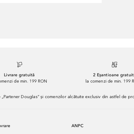
Livrare gratuită
2 Eșantioane gratui
comenzi de min. 199 RON
la comenzi de min. 199 
artener Douglas” și comenzilor alcătuite exclusiv din astfel de pr
vrare
ANPC