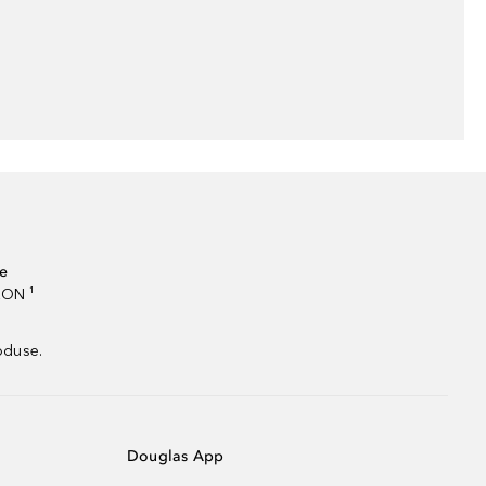
te
RON ¹
oduse.
Douglas App