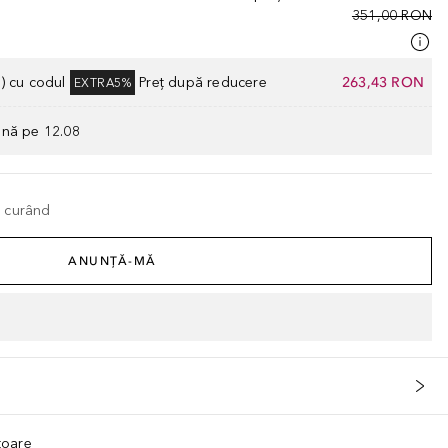
351,00 RON
) cu codul
Preț după reducere
263,43 RON
EXTRA5%
ână pe 12.08
n curând
ANUNȚĂ-MĂ
ătoare