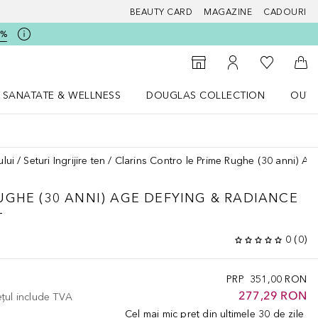
BEAUTY CARD
MAGAZINE
CADOURI
5%
 Douglas
Către List
Către Găsire magazin
Către Contul meu
Căt
SANATATE & WELLNESS
DOUGLAS COLLECTION
OUTL
u Lifestyle
Deschidere meniu SANATATE & WELLNESS
Deschidere meniu Douglas Collectio
ului
Seturi Ingrijire ten
Clarins Contro le Prime Rughe (30 anni) Ag
GHE (30 ANNI)
AGE DEFYING & RADIANCE
T
0
(
0
)
PRP
351,00 RON
277,29 RON
ețul include TVA
Cel mai mic preț din ultimele 30 de zile