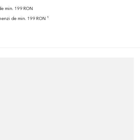
 de min. 199 RON
omenzi de min. 199 RON ¹