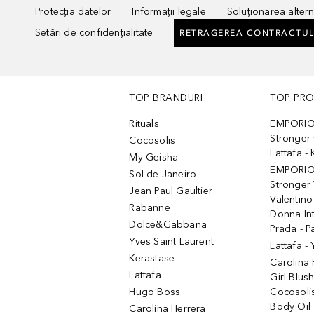
Protecția datelor
Informații legale
Soluționarea alterna
Setări de confidențialitate
RETRAGEREA CONTRACTUL
TOP BRANDURI
TOP PR
Rituals
EMPORIO
Stronger 
Cocosolis
Lattafa 
My Geisha
EMPORIO
Sol de Janeiro
Stronger 
Jean Paul Gaultier
Valentino
Rabanne
Donna In
Dolce&Gabbana
Prada - P
Yves Saint Laurent
Lattafa -
Kerastase
Carolina
Lattafa
Girl Blus
Hugo Boss
Cocosoli
Body Oil
Carolina Herrera