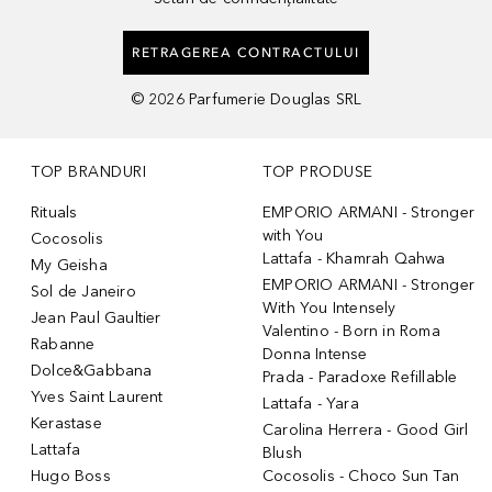
RETRAGEREA CONTRACTULUI
©
2026
Parfumerie Douglas SRL
TOP BRANDURI
TOP PRODUSE
Rituals
EMPORIO ARMANI - Stronger
with You
Cocosolis
Lattafa - Khamrah Qahwa
My Geisha
EMPORIO ARMANI - Stronger
Sol de Janeiro
With You Intensely
Jean Paul Gaultier
Valentino - Born in Roma
Rabanne
Donna Intense
Dolce&Gabbana
Prada - Paradoxe Refillable
Yves Saint Laurent
Lattafa - Yara
Kerastase
Carolina Herrera - Good Girl
Lattafa
Blush
Hugo Boss
Cocosolis - Choco Sun Tan