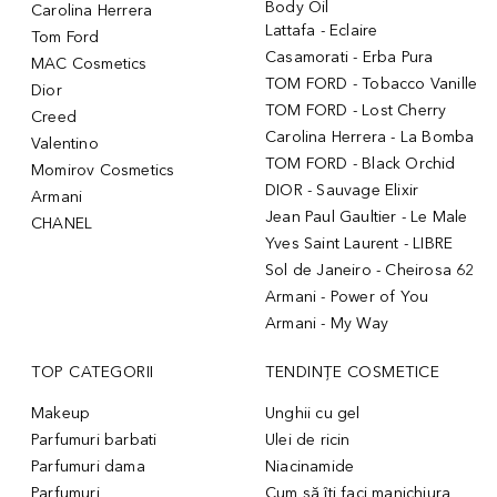
Body Oil
Carolina Herrera
Lattafa - Eclaire
Tom Ford
Casamorati - Erba Pura
MAC Cosmetics
TOM FORD - Tobacco Vanille
Dior
TOM FORD - Lost Cherry
Creed
Carolina Herrera - La Bomba
Valentino
TOM FORD - Black Orchid
Momirov Cosmetics
DIOR - Sauvage Elixir
Armani
Jean Paul Gaultier - Le Male
CHANEL
Yves Saint Laurent - LIBRE
Sol de Janeiro - Cheirosa 62
Armani - Power of You
Armani - My Way
TOP CATEGORII
TENDINȚE COSMETICE
Makeup
Unghii cu gel
Parfumuri barbati
Ulei de ricin
Parfumuri dama
Niacinamide
Parfumuri
Cum să îți faci manichiura