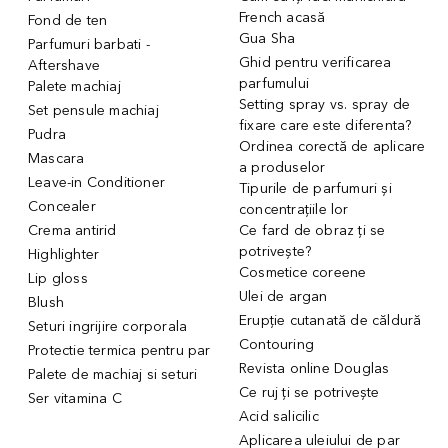
French acasă
Fond de ten
Gua Sha
Parfumuri barbati -
Ghid pentru verificarea
Aftershave
parfumului
Palete machiaj
Setting spray vs. spray de
Set pensule machiaj
fixare care este diferenta?
Pudra
Ordinea corectă de aplicare
Mascara
a produselor
Leave-in Conditioner
Tipurile de parfumuri și
Concealer
concentrațiile lor
Crema antirid
Ce fard de obraz ți se
potrivește?
Highlighter
Cosmetice coreene
Lip gloss
Ulei de argan
Blush
Erupție cutanată de căldură
Seturi ingrijire corporala
Contouring
Protectie termica pentru par
Revista online Douglas
Palete de machiaj si seturi
Ce ruj ți se potrivește
Ser vitamina C
Acid salicilic
Aplicarea uleiului de par