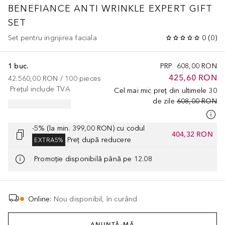
BENEFIANCE
ANTI WRINKLE EXPERT GIFT
SET
Set pentru ingrijirea faciala
0
(
0
)
1 buc.
PRP
608,00 RON
425,60 RON
42.560,00 RON
 / 
100
pieces
Prețul include TVA
Cel mai mic preț din ultimele 30
de zile
608,00 RON
-5% (la min. 399,00 RON) cu codul
404,32 RON
Preț după reducere
EXTRA5%
Promoție disponibilă până pe 12.08
Online
:
Nou disponibil, în curând
ANUNȚĂ-MĂ