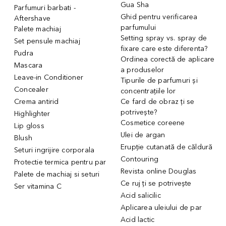
Gua Sha
Parfumuri barbati -
Ghid pentru verificarea
Aftershave
parfumului
Palete machiaj
Setting spray vs. spray de
Set pensule machiaj
fixare care este diferenta?
Pudra
Ordinea corectă de aplicare
Mascara
a produselor
Leave-in Conditioner
Tipurile de parfumuri și
Concealer
concentrațiile lor
Crema antirid
Ce fard de obraz ți se
potrivește?
Highlighter
Cosmetice coreene
Lip gloss
Ulei de argan
Blush
Erupție cutanată de căldură
Seturi ingrijire corporala
Contouring
Protectie termica pentru par
Revista online Douglas
Palete de machiaj si seturi
Ce ruj ți se potrivește
Ser vitamina C
Acid salicilic
Aplicarea uleiului de par
Acid lactic