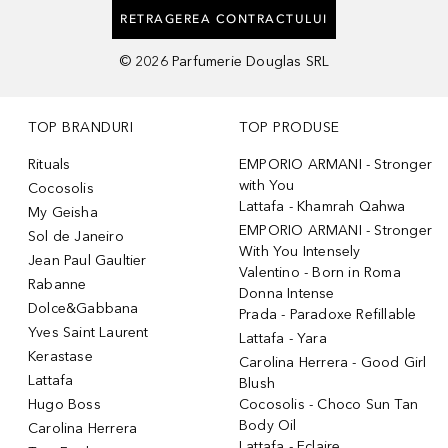
RETRAGEREA CONTRACTULUI
©
2026
Parfumerie Douglas SRL
TOP BRANDURI
TOP PRODUSE
Rituals
EMPORIO ARMANI - Stronger
with You
Cocosolis
Lattafa - Khamrah Qahwa
My Geisha
EMPORIO ARMANI - Stronger
Sol de Janeiro
With You Intensely
Jean Paul Gaultier
Valentino - Born in Roma
Rabanne
Donna Intense
Dolce&Gabbana
Prada - Paradoxe Refillable
Yves Saint Laurent
Lattafa - Yara
Kerastase
Carolina Herrera - Good Girl
Lattafa
Blush
Hugo Boss
Cocosolis - Choco Sun Tan
Body Oil
Carolina Herrera
Lattafa - Eclaire