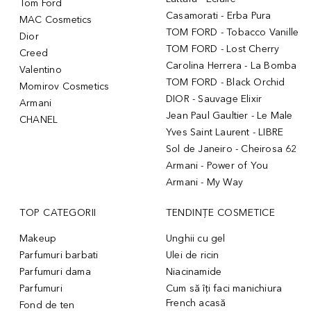
Tom Ford
Casamorati - Erba Pura
MAC Cosmetics
TOM FORD - Tobacco Vanille
Dior
TOM FORD - Lost Cherry
Creed
Carolina Herrera - La Bomba
Valentino
TOM FORD - Black Orchid
Momirov Cosmetics
DIOR - Sauvage Elixir
Armani
Jean Paul Gaultier - Le Male
CHANEL
Yves Saint Laurent - LIBRE
Sol de Janeiro - Cheirosa 62
Armani - Power of You
Armani - My Way
TOP CATEGORII
TENDINȚE COSMETICE
Makeup
Unghii cu gel
Parfumuri barbati
Ulei de ricin
Parfumuri dama
Niacinamide
Parfumuri
Cum să îți faci manichiura
French acasă
Fond de ten