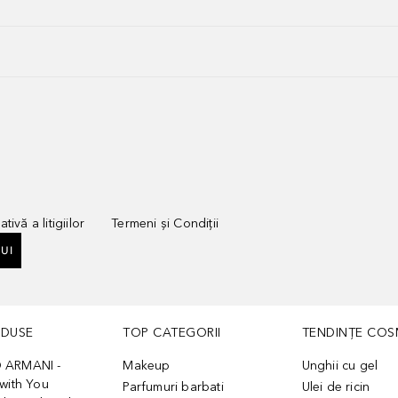
tivă a litigiilor
Termeni și Condiții
UI
ODUSE
TOP CATEGORII
TENDINȚE COS
 ARMANI -
Makeup
Unghii cu gel
with You
Parfumuri barbati
Ulei de ricin