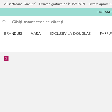
2 Eșantioane Gratuite¹ Livrarea gratuită de la 199 RON Livrare aprox. 1–3
HOT SALE:
Înapoi
Executați căutarea
BRANDURI
VARA
EXCLUSIV LA DOUGLAS
PARFU
Deschidere meniu BRANDURI
Deschidere meniu VARA
Deschi
%