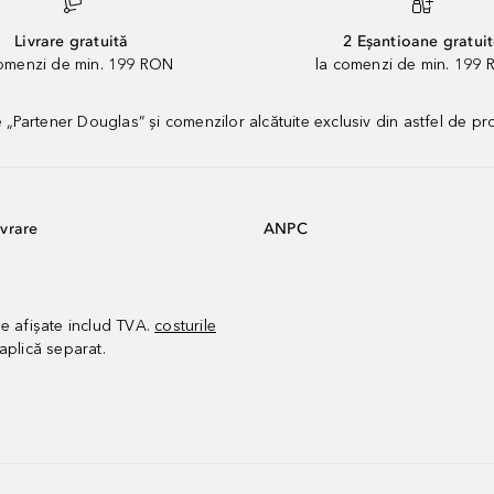
Livrare gratuită
2 Eșantioane gratui
comenzi de min. 199 RON
la comenzi de min. 199 
artener Douglas” și comenzilor alcătuite exclusiv din astfel de pr
vrare
ANPC
le afișate includ TVA.
costurile
aplică separat.