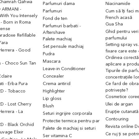
- Khamrah Qahwa
Parfumuri dama
Niacinamide
 ARMANI -
Parfumuri
Cum să îți faci 
With You Intensely
French acasă
Fond de ten
 - Born in Roma
Gua Sha
Parfumuri barbati -
tense
Ghid pentru veri
Aftershave
aradoxe Refillable
parfumului
Palete machiaj
 Yara
Setting spray vs
Set pensule machiaj
 Herrera - Good
fixare care este
Pudra
h
Ordinea corectă
Mascara
s - Choco Sun Tan
aplicare a prod
Leave-in Conditioner
Tipurile de parfu
Eclaire
Concealer
concentrațiile lo
i - Erba Pura
Crema antirid
Ce fard de obraz
potrivește?
D - Tobacco
Highlighter
Cosmetice core
Lip gloss
 - Lost Cherry
Ulei de argan
Blush
Herrera - La
Erupție cutanată
Seturi ingrijire corporala
Contouring
Protectie termica pentru par
 - Black Orchid
Revista online 
Palete de machiaj si seturi
uvage Elixir
Ce ruj ți se potr
Ser vitamina C