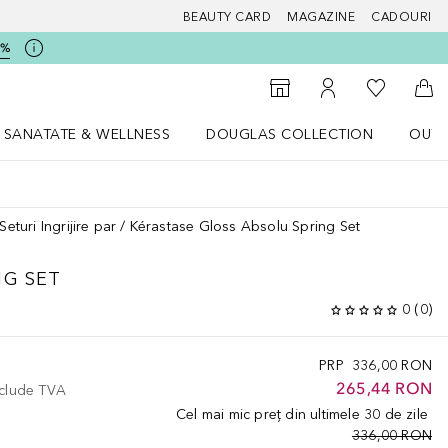
BEAUTY CARD
MAGAZINE
CADOURI
5%
 Douglas
Către List
Către Găsire magazin
Către Contul meu
Căt
SANATATE & WELLNESS
DOUGLAS COLLECTION
OUTL
u Lifestyle
Deschidere meniu SANATATE & WELLNESS
Deschidere meniu Douglas Collectio
Seturi Ingrijire par
Kérastase Gloss Absolu Spring Set
NG SET
0
(
0
)
PRP
336,00 RON
265,44 RON
nclude TVA
Cel mai mic preț din ultimele 30 de zile
336,00 RON