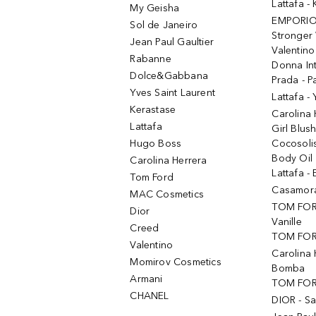
Lattafa 
My Geisha
EMPORIO
Sol de Janeiro
Stronger 
Jean Paul Gaultier
Valentino
Rabanne
Donna In
Dolce&Gabbana
Prada - P
Yves Saint Laurent
Lattafa -
Kerastase
Carolina
Lattafa
Girl Blus
Hugo Boss
Cocosoli
Body Oil
Carolina Herrera
Lattafa - 
Tom Ford
Casamorat
MAC Cosmetics
TOM FOR
Dior
Vanille
Creed
TOM FORD
Valentino
Carolina 
Momirov Cosmetics
Bomba
Armani
TOM FORD
CHANEL
DIOR - Sa