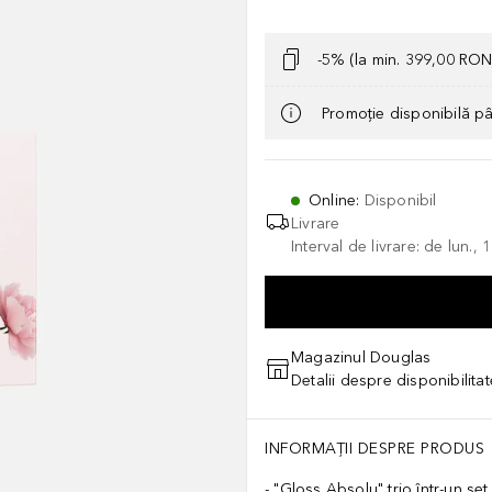
-5% (la min. 399,00 RON
Promoție disponibilă p
Online
:
Disponibil
Livrare
Interval de livrare: de lun.
Magazinul Douglas
Detalii despre disponibilita
ITRIC ACID • EDTA • ROSA CANINA FLOWER EXTRACT Glaze Dr
INFORMAȚII DESPRE PRODUS
"Gloss Absolu" trio într-un set