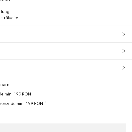
r
 lung
strălucire
ătoare
 de min. 199 RON
omenzi de min. 199 RON ¹