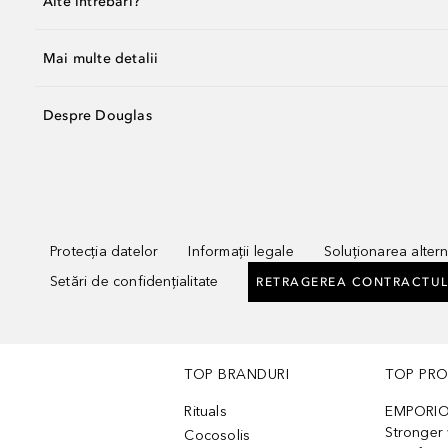
Alte întrebări?
Mai multe detalii
Despre Douglas
Protecția datelor
Informații legale
Soluționarea alterna
Setări de confidențialitate
RETRAGEREA CONTRACTUL
TOP BRANDURI
TOP PR
Rituals
EMPORIO
Stronger 
Cocosolis