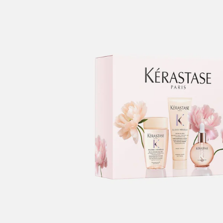
XYLCINNAMAL • ALPHA-ISOMETHYL IONONE • GLYCOLIC ACID • C