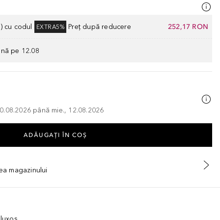
) cu codul
Preț după reducere
252,17 RON
EXTRA5%
ână pe 12.08
, 10.08.2026 până mie., 12.08.2026
ADĂUGAȚI ÎN COŞ
tea magazinului
op ISODODECANE • DIMETHICONE • C11-13 ISOALKANE • CAPRYL
 luxos