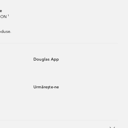
te
RON ¹
oduse.
Douglas App
Urmărește-ne