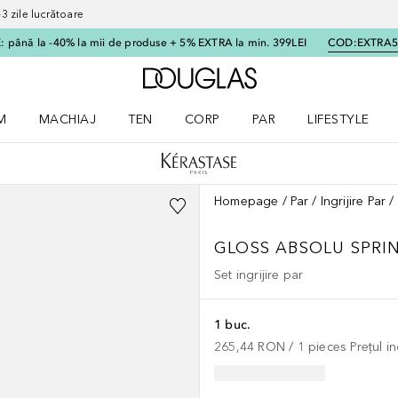
 zile lucrătoare
 până la -40% la mii de produse + 5% EXTRA la min. 399LEI
COD:
EXTRA
Către pagina principală
M
MACHIAJ
TEN
CORP
PAR
LIFESTYLE
dere meniu Parfum
Deschidere meniu Machiaj
Deschidere meniu Ten
Deschidere meniu Corp
Deschidere meniu Par
Deschidere meni
Homepage
Par
Ingrijire Par
GLOSS ABSOLU
SPRI
Set ingrijire par
1 buc.
265,44 RON
 / 
1
pieces
Prețul i