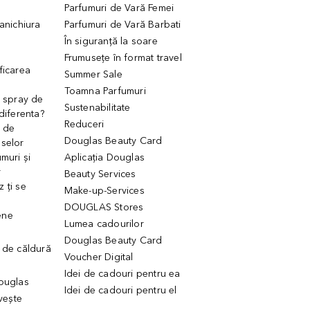
Parfumuri de Vară Femei
manichiura
Parfumuri de Vară Barbati
În siguranță la soare
Frumusețe în format travel
ficarea
Summer Sale
Toamna Parfumuri
. spray de
Sustenabilitate
 diferenta?
Reduceri
 de
Douglas Beauty Card
uselor
muri și
Aplicația Douglas
r
Beauty Services
 ți se
Make-up-Services
DOUGLAS Stores
ene
Lumea cadourilor
Douglas Beauty Card
 de căldură
Voucher Digital
Idei de cadouri pentru ea
Douglas
Idei de cadouri pentru el
ivește