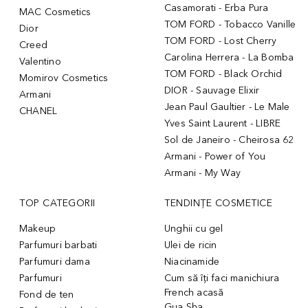
Casamorati - Erba Pura
MAC Cosmetics
TOM FORD - Tobacco Vanille
Dior
TOM FORD - Lost Cherry
Creed
Carolina Herrera - La Bomba
Valentino
TOM FORD - Black Orchid
Momirov Cosmetics
DIOR - Sauvage Elixir
Armani
Jean Paul Gaultier - Le Male
CHANEL
Yves Saint Laurent - LIBRE
Sol de Janeiro - Cheirosa 62
Armani - Power of You
Armani - My Way
TOP CATEGORII
TENDINȚE COSMETICE
Makeup
Unghii cu gel
Parfumuri barbati
Ulei de ricin
Parfumuri dama
Niacinamide
Parfumuri
Cum să îți faci manichiura
French acasă
Fond de ten
Gua Sha