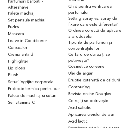
Parfumuri barbati -
Ghid pentru verificarea
Aftershave
parfumului
Palete machiaj
Setting spray vs. spray de
Set pensule machiaj
fixare care este diferenta?
Pudra
Ordinea corectă de aplicare
Mascara
a produselor
Leave-in Conditioner
Tipurile de parfumuri și
Concealer
concentrațiile lor
Crema antirid
Ce fard de obraz ți se
potrivește?
Highlighter
Cosmetice coreene
Lip gloss
Ulei de argan
Blush
Erupție cutanată de căldură
Seturi ingrijire corporala
Contouring
Protectie termica pentru par
Revista online Douglas
Palete de machiaj si seturi
Ce ruj ți se potrivește
Ser vitamina C
Acid salicilic
Aplicarea uleiului de par
Acid lactic