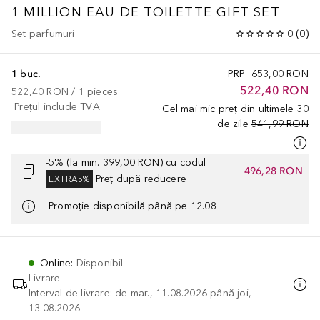
1 MILLION EAU DE TOILETTE GIFT SET
Set parfumuri
0
(
0
)
1 buc.
PRP
653,00 RON
522,40 RON
522,40 RON
 / 
1
pieces
Prețul include TVA
Cel mai mic preț din ultimele 30
de zile
541,99 RON
-5% (la min. 399,00 RON) cu codul
496,28 RON
Preț după reducere
EXTRA5%
Promoție disponibilă până pe 12.08
Online
:
Disponibil
Livrare
Interval de livrare: de mar., 11.08.2026 până joi,
13.08.2026