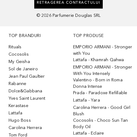
RETRAGEREA CONTRACTULUI
©
2026
Parfumerie Douglas SRL
TOP BRANDURI
TOP PRODUSE
Rituals
EMPORIO ARMANI - Stronger
with You
Cocosolis
Lattafa - Khamrah Qahwa
My Geisha
EMPORIO ARMANI - Stronger
Sol de Janeiro
With You Intensely
Jean Paul Gaultier
Valentino - Born in Roma
Rabanne
Donna Intense
Dolce&Gabbana
Prada - Paradoxe Refillable
Yves Saint Laurent
Lattafa - Yara
Kerastase
Carolina Herrera - Good Girl
Lattafa
Blush
Hugo Boss
Cocosolis - Choco Sun Tan
Body Oil
Carolina Herrera
Lattafa - Eclaire
Tom Ford