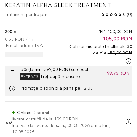
KERATIN ALPHA SLEEK
TREATMENT
Tratament pentru par
0
(
0
)
200 ml
PRP
150,00 RON
105,00 RON
0,53 RON
 / 
1
ml
Prețul include TVA
Cel mai mic preț din ultimele 30
de zile
150,00 RON
-5% (la min. 399,00 RON) cu codul
99,75 RON
Preț după reducere
EXTRA5%
Promoție disponibilă până pe 12.08
Online
:
Disponibil
livrare gratuită de la
199,00 RON
Interval de livrare: de sâm., 08.08.2026 până lun.,
10.08.2026