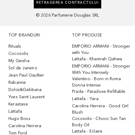
RETRAGEREA CONTRACTULUI
©
2026
Parfumerie Douglas SRL
TOP BRANDURI
TOP PRODUSE
Rituals
EMPORIO ARMANI - Stronger
with You
Cocosolis
Lattafa - Khamrah Qahwa
My Geisha
EMPORIO ARMANI - Stronger
Sol de Janeiro
With You Intensely
Jean Paul Gaultier
Valentino - Born in Roma
Rabanne
Donna Intense
Dolce&Gabbana
Prada - Paradoxe Refillable
Yves Saint Laurent
Lattafa - Yara
Kerastase
Carolina Herrera - Good Girl
Lattafa
Blush
Hugo Boss
Cocosolis - Choco Sun Tan
Body Oil
Carolina Herrera
Lattafa - Eclaire
Tom Ford