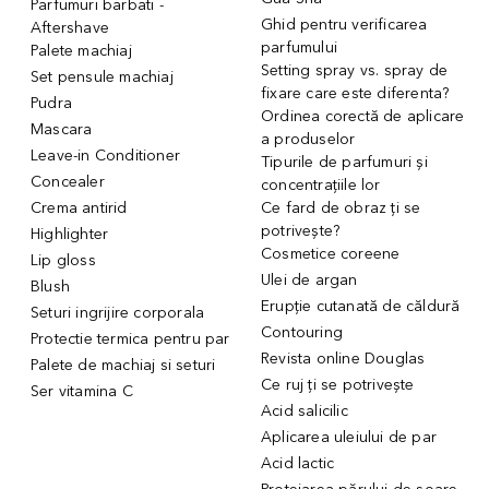
Parfumuri barbati -
Ghid pentru verificarea
Aftershave
parfumului
Palete machiaj
Setting spray vs. spray de
Set pensule machiaj
fixare care este diferenta?
Pudra
Ordinea corectă de aplicare
Mascara
a produselor
Leave-in Conditioner
Tipurile de parfumuri și
Concealer
concentrațiile lor
Crema antirid
Ce fard de obraz ți se
potrivește?
Highlighter
Cosmetice coreene
Lip gloss
Ulei de argan
Blush
Erupție cutanată de căldură
Seturi ingrijire corporala
Contouring
Protectie termica pentru par
Revista online Douglas
Palete de machiaj si seturi
Ce ruj ți se potrivește
Ser vitamina C
Acid salicilic
Aplicarea uleiului de par
Acid lactic