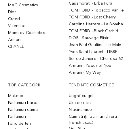
Casamorati - Erba Pura
MAC Cosmetics
TOM FORD - Tobacco Vanille
Dior
TOM FORD - Lost Cherry
Creed
Carolina Herrera - La Bomba
Valentino
TOM FORD - Black Orchid
Momirov Cosmetics
DIOR - Sauvage Elixir
Armani
Jean Paul Gaultier - Le Male
CHANEL
Yves Saint Laurent - LIBRE
Sol de Janeiro - Cheirosa 62
Armani - Power of You
Armani - My Way
TOP CATEGORII
TENDINȚE COSMETICE
Makeup
Unghii cu gel
Parfumuri barbati
Ulei de ricin
Parfumuri dama
Niacinamide
Parfumuri
Cum să îți faci manichiura
French acasă
Fond de ten
Gua Sha