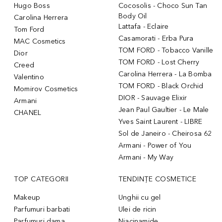
Hugo Boss
Cocosolis - Choco Sun Tan
Body Oil
Carolina Herrera
Lattafa - Eclaire
Tom Ford
Casamorati - Erba Pura
MAC Cosmetics
TOM FORD - Tobacco Vanille
Dior
TOM FORD - Lost Cherry
Creed
Carolina Herrera - La Bomba
Valentino
TOM FORD - Black Orchid
Momirov Cosmetics
DIOR - Sauvage Elixir
Armani
Jean Paul Gaultier - Le Male
CHANEL
Yves Saint Laurent - LIBRE
Sol de Janeiro - Cheirosa 62
Armani - Power of You
Armani - My Way
TOP CATEGORII
TENDINȚE COSMETICE
Makeup
Unghii cu gel
Parfumuri barbati
Ulei de ricin
Parfumuri dama
Niacinamide