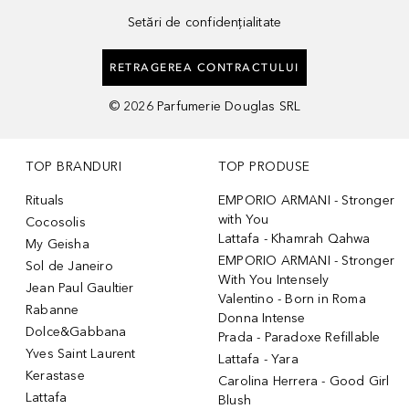
Setări de confidențialitate
RETRAGEREA CONTRACTULUI
©
2026
Parfumerie Douglas SRL
TOP BRANDURI
TOP PRODUSE
Rituals
EMPORIO ARMANI - Stronger
with You
Cocosolis
Lattafa - Khamrah Qahwa
My Geisha
EMPORIO ARMANI - Stronger
Sol de Janeiro
With You Intensely
Jean Paul Gaultier
Valentino - Born in Roma
Rabanne
Donna Intense
Dolce&Gabbana
Prada - Paradoxe Refillable
Yves Saint Laurent
Lattafa - Yara
Kerastase
Carolina Herrera - Good Girl
Lattafa
Blush