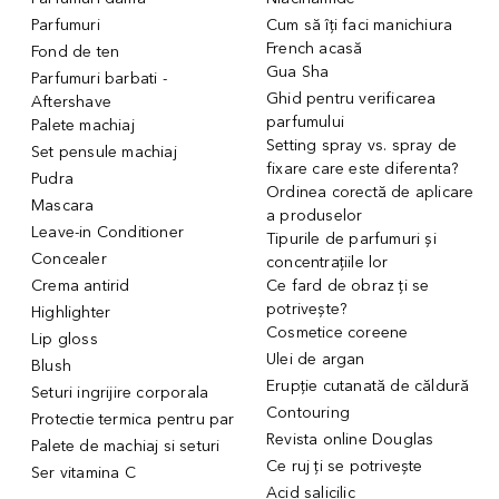
Parfumuri
Cum să îți faci manichiura
French acasă
Fond de ten
Gua Sha
Parfumuri barbati -
Ghid pentru verificarea
Aftershave
parfumului
Palete machiaj
Setting spray vs. spray de
Set pensule machiaj
fixare care este diferenta?
Pudra
Ordinea corectă de aplicare
Mascara
a produselor
Leave-in Conditioner
Tipurile de parfumuri și
Concealer
concentrațiile lor
Crema antirid
Ce fard de obraz ți se
potrivește?
Highlighter
Cosmetice coreene
Lip gloss
Ulei de argan
Blush
Erupție cutanată de căldură
Seturi ingrijire corporala
Contouring
Protectie termica pentru par
Revista online Douglas
Palete de machiaj si seturi
Ce ruj ți se potrivește
Ser vitamina C
Acid salicilic