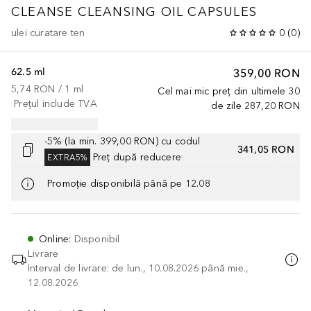
CLEANSE CLEANSING OIL CAPSULES
ulei curatare ten
0
(
0
)
62.5 ml
359,00 RON
5,74 RON
 / 
1
ml
Cel mai mic preț din ultimele 30
Prețul include TVA
de zile
287,20 RON
-5% (la min. 399,00 RON) cu codul
341,05 RON
Preț după reducere
EXTRA5%
Promoție disponibilă până pe 12.08
Online
:
Disponibil
Livrare
Interval de livrare: de lun., 10.08.2026 până mie.,
12.08.2026