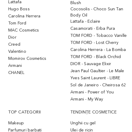
Lattafa
Blush
Hugo Boss
Cocosolis - Choco Sun Tan
Body Oil
Carolina Herrera
Lattafa - Eclaire
Tom Ford
Casamorati - Erba Pura
MAC Cosmetics
TOM FORD - Tobacco Vanille
Dior
TOM FORD - Lost Cherry
Creed
Carolina Herrera - La Bomba
Valentino
TOM FORD - Black Orchid
Momirov Cosmetics
DIOR - Sauvage Elixir
Armani
Jean Paul Gaultier - Le Male
CHANEL
Yves Saint Laurent - LIBRE
Sol de Janeiro - Cheirosa 62
Armani - Power of You
Armani - My Way
TOP CATEGORII
TENDINȚE COSMETICE
Makeup
Unghii cu gel
Parfumuri barbati
Ulei de ricin