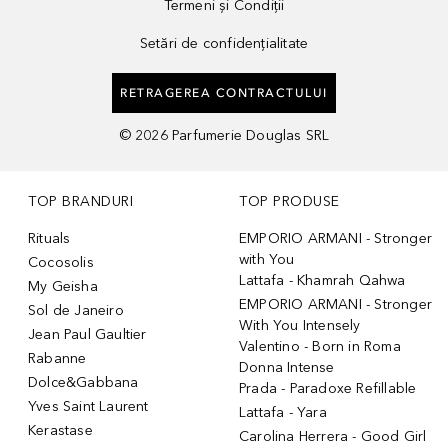
Termeni și Condiții
Setări de confidențialitate
RETRAGEREA CONTRACTULUI
©
2026
Parfumerie Douglas SRL
TOP BRANDURI
TOP PRODUSE
Rituals
EMPORIO ARMANI - Stronger
with You
Cocosolis
Lattafa - Khamrah Qahwa
My Geisha
EMPORIO ARMANI - Stronger
Sol de Janeiro
With You Intensely
Jean Paul Gaultier
Valentino - Born in Roma
Rabanne
Donna Intense
Dolce&Gabbana
Prada - Paradoxe Refillable
Yves Saint Laurent
Lattafa - Yara
Kerastase
Carolina Herrera - Good Girl