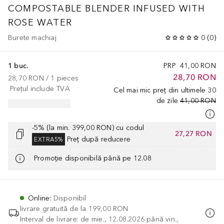
COMPOSTABLE BLENDER INFUSED WITH
ROSE WATER
Burete machiaj
0
(
0
)
1 buc.
PRP
41,00 RON
28,70 RON
28,70 RON
 / 
1
pieces
Prețul include TVA
Cel mai mic preț din ultimele 30
de zile
41,00 RON
-5% (la min. 399,00 RON) cu codul
27,27 RON
Preț după reducere
EXTRA5%
Promoție disponibilă până pe 12.08
Online
:
Disponibil
livrare gratuită de la
199,00 RON
Interval de livrare: de mie., 12.08.2026 până vin.,