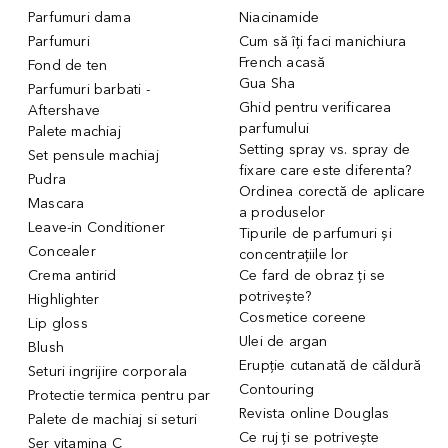
Parfumuri dama
Niacinamide
Parfumuri
Cum să îți faci manichiura
French acasă
Fond de ten
Gua Sha
Parfumuri barbati -
Ghid pentru verificarea
Aftershave
parfumului
Palete machiaj
Setting spray vs. spray de
Set pensule machiaj
fixare care este diferenta?
Pudra
Ordinea corectă de aplicare
Mascara
a produselor
Leave-in Conditioner
Tipurile de parfumuri și
Concealer
concentrațiile lor
Crema antirid
Ce fard de obraz ți se
potrivește?
Highlighter
Cosmetice coreene
Lip gloss
Ulei de argan
Blush
Erupție cutanată de căldură
Seturi ingrijire corporala
Contouring
Protectie termica pentru par
Revista online Douglas
Palete de machiaj si seturi
Ce ruj ți se potrivește
Ser vitamina C