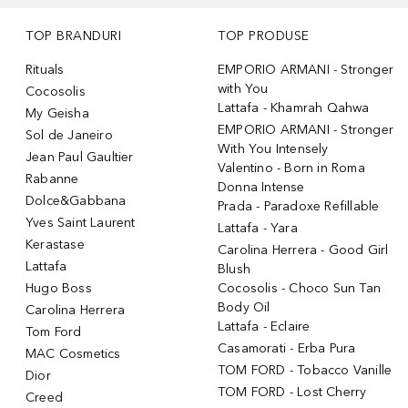
TOP BRANDURI
TOP PRODUSE
Rituals
EMPORIO ARMANI - Stronger
with You
Cocosolis
Lattafa - Khamrah Qahwa
My Geisha
EMPORIO ARMANI - Stronger
Sol de Janeiro
With You Intensely
Jean Paul Gaultier
Valentino - Born in Roma
Rabanne
Donna Intense
Dolce&Gabbana
Prada - Paradoxe Refillable
Yves Saint Laurent
Lattafa - Yara
Kerastase
Carolina Herrera - Good Girl
Lattafa
Blush
Hugo Boss
Cocosolis - Choco Sun Tan
Body Oil
Carolina Herrera
Lattafa - Eclaire
Tom Ford
Casamorati - Erba Pura
MAC Cosmetics
TOM FORD - Tobacco Vanille
Dior
TOM FORD - Lost Cherry
Creed