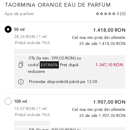
TAORMINA ORANGE EAU DE PARFUM
Apa de parfum
0
(
0
)
50 ml
1.418,00 RON
28,36 RON
 / 
1
ml
Cel mai mic preț din ultimele
Prețul include TVA
30 de zile
1.418,00 RON
-5% (la min. 399,00 RON) cu
codul
Preț după
1.347,10 RON
EXTRA5%
reducere
Promoție disponibilă până pe 12.08
100 ml
1.907,00 RON
19,07 RON
 / 
1
ml
Cel mai mic preț din ultimele
Prețul include TVA
30 de zile
1.907,00 RON