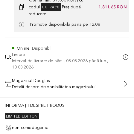
-5% (la min. 399,00 RON) cu
codul
Preț după
1.811,65 RON
EXTRA5%
reducere
Promoție disponibilă până pe 12.08
Online
:
Disponibil
Livrare
Interval de livrare: de sâm., 08.08.2026 până lun.,
10.08.2026
Magazinul Douglas
Detalii despre disponibilitatea magazinului
ADĂUGAȚI ÎN COŞ
INFORMAȚII DESPRE PRODUS
LIMITED EDITION
non-comedogenic