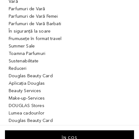
Vară
Parfumuri de Vară
Parfumuri de Vară Femei
Parfumuri de Vară Barbati
În siguranță la soare
Frumusețe în format travel
Summer Sale
Toamna Parfumuri
Sustenabilitate
Reduceri
Douglas Beauty Card
Aplicația Douglas
Beauty Services
Make-up-Services
DOUGLAS Stores
Lumea cadourilor
Douglas Beauty Card
Voucher Digital
Idei de cadouri pentru ea
ÎN COȘ