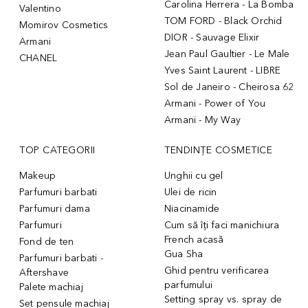
Carolina Herrera - La Bomba
Valentino
TOM FORD - Black Orchid
Momirov Cosmetics
DIOR - Sauvage Elixir
Armani
Jean Paul Gaultier - Le Male
CHANEL
Yves Saint Laurent - LIBRE
Sol de Janeiro - Cheirosa 62
Armani - Power of You
Armani - My Way
TOP CATEGORII
TENDINȚE COSMETICE
Makeup
Unghii cu gel
Parfumuri barbati
Ulei de ricin
Parfumuri dama
Niacinamide
Parfumuri
Cum să îți faci manichiura
French acasă
Fond de ten
Gua Sha
Parfumuri barbati -
Ghid pentru verificarea
Aftershave
parfumului
Palete machiaj
Setting spray vs. spray de
Set pensule machiaj