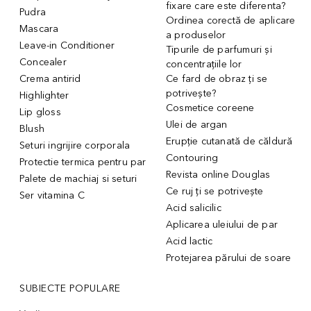
fixare care este diferenta?
Pudra
Ordinea corectă de aplicare
Mascara
a produselor
Leave-in Conditioner
Tipurile de parfumuri și
Concealer
concentrațiile lor
Crema antirid
Ce fard de obraz ți se
potrivește?
Highlighter
Cosmetice coreene
Lip gloss
Ulei de argan
Blush
Erupție cutanată de căldură
Seturi ingrijire corporala
Contouring
Protectie termica pentru par
Revista online Douglas
Palete de machiaj si seturi
Ce ruj ți se potrivește
Ser vitamina C
Acid salicilic
Aplicarea uleiului de par
Acid lactic
Protejarea părului de soare
SUBIECTE POPULARE