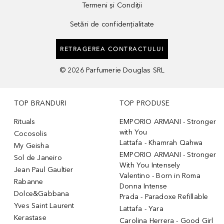
Termeni și Condiții
Setări de confidențialitate
RETRAGEREA CONTRACTULUI
©
2026
Parfumerie Douglas SRL
TOP BRANDURI
TOP PRODUSE
Rituals
EMPORIO ARMANI - Stronger
with You
Cocosolis
Lattafa - Khamrah Qahwa
My Geisha
EMPORIO ARMANI - Stronger
Sol de Janeiro
With You Intensely
Jean Paul Gaultier
Valentino - Born in Roma
Rabanne
Donna Intense
Dolce&Gabbana
Prada - Paradoxe Refillable
Yves Saint Laurent
Lattafa - Yara
Kerastase
Carolina Herrera - Good Girl