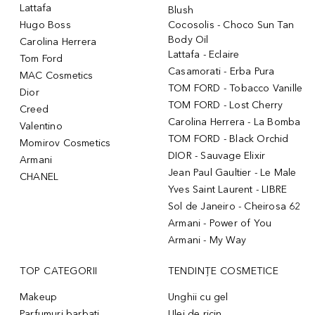
Lattafa
Blush
Hugo Boss
Cocosolis - Choco Sun Tan
Body Oil
Carolina Herrera
Lattafa - Eclaire
Tom Ford
Casamorati - Erba Pura
MAC Cosmetics
TOM FORD - Tobacco Vanille
Dior
TOM FORD - Lost Cherry
Creed
Carolina Herrera - La Bomba
Valentino
TOM FORD - Black Orchid
Momirov Cosmetics
DIOR - Sauvage Elixir
Armani
Jean Paul Gaultier - Le Male
CHANEL
Yves Saint Laurent - LIBRE
Sol de Janeiro - Cheirosa 62
Armani - Power of You
Armani - My Way
TOP CATEGORII
TENDINȚE COSMETICE
Makeup
Unghii cu gel
Parfumuri barbati
Ulei de ricin