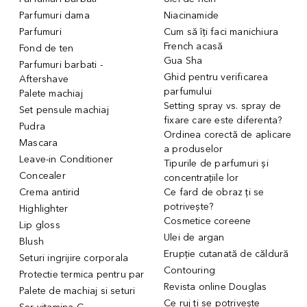
Parfumuri dama
Niacinamide
Parfumuri
Cum să îți faci manichiura
French acasă
Fond de ten
Gua Sha
Parfumuri barbati -
Ghid pentru verificarea
Aftershave
parfumului
Palete machiaj
Setting spray vs. spray de
Set pensule machiaj
fixare care este diferenta?
Pudra
Ordinea corectă de aplicare
Mascara
a produselor
Leave-in Conditioner
Tipurile de parfumuri și
Concealer
concentrațiile lor
Crema antirid
Ce fard de obraz ți se
potrivește?
Highlighter
Cosmetice coreene
Lip gloss
Ulei de argan
Blush
Erupție cutanată de căldură
Seturi ingrijire corporala
Contouring
Protectie termica pentru par
Revista online Douglas
Palete de machiaj si seturi
Ce ruj ți se potrivește