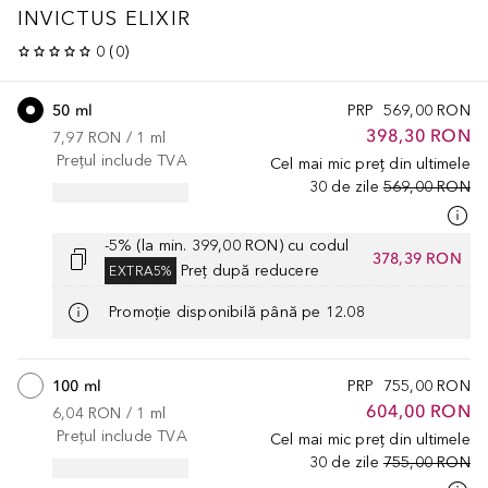
INVICTUS
ELIXIR
0
(
0
)
50 ml
PRP
569,00 RON
398,30 RON
7,97 RON
 / 
1
ml
Prețul include TVA
Cel mai mic preț din ultimele
30 de zile
569,00 RON
-5% (la min. 399,00 RON) cu codul
378,39 RON
Preț după reducere
EXTRA5%
Promoție disponibilă până pe 12.08
100 ml
PRP
755,00 RON
604,00 RON
6,04 RON
 / 
1
ml
Prețul include TVA
Cel mai mic preț din ultimele
30 de zile
755,00 RON