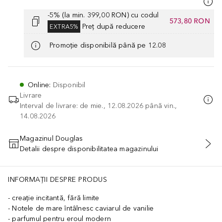
-5% (la min. 399,00 RON) cu codul
573,80 RON
Preț după reducere
EXTRA5%
Promoție disponibilă până pe 12.08
Online
:
Disponibil
Livrare
Interval de livrare: de mie., 12.08.2026 până vin.,
14.08.2026
Magazinul Douglas
Detalii despre disponibilitatea magazinului
ADĂUGAȚI ÎN COŞ
INFORMAȚII DESPRE PRODUS
creație incitantă, fără limite
Notele de mare întâlnesc caviarul de vanilie
parfumul pentru eroul modern