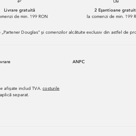
Livrare gratuită
2 Eșantioane gratui
comenzi de min. 199 RON
la comenzi de min. 199 
artener Douglas” și comenzilor alcătuite exclusiv din astfel de pr
vrare
ANPC
le afișate includ TVA.
costurile
aplică separat.