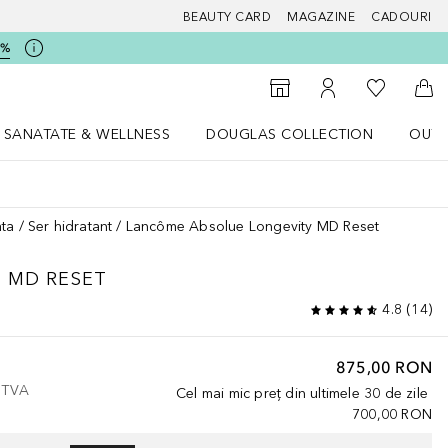
BEAUTY CARD
MAGAZINE
CADOURI
5%
 Douglas
Către List
Către Găsire magazin
Către Contul meu
Căt
SANATATE & WELLNESS
DOUGLAS COLLECTION
OUTL
u Lifestyle
Deschidere meniu SANATATE & WELLNESS
Deschidere meniu Douglas Collectio
ata
Ser hidratant
Lancôme Absolue Longevity MD Reset
Y MD
RESET
4.8
(
14
)
875,00 RON
e TVA
Cel mai mic preț din ultimele 30 de zile
700,00 RON