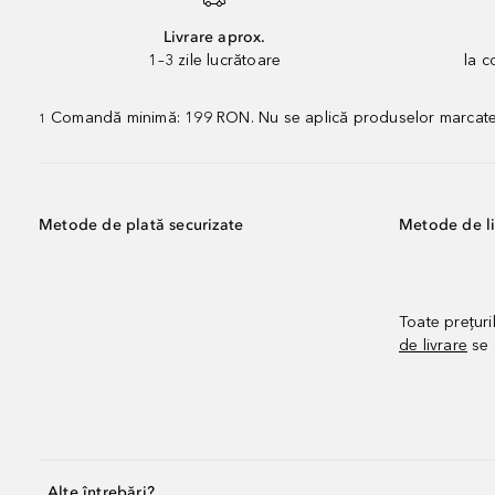
Livrare aprox.
1–3 zile lucrătoare
la 
Comandă minimă: 199 RON. Nu se aplică produselor marcate „P
1
Metode de plată securizate
Metode de li
Toate prețuri
de livrare
se 
Alte întrebări?