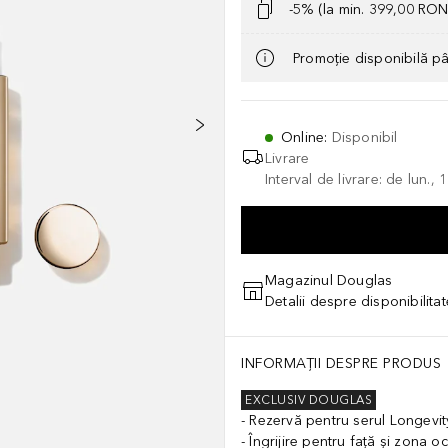
-5% (la min. 399,00 RON
Promoție disponibilă p
Online
:
Disponibil
Livrare
Interval de livrare: de lun.
Magazinul Douglas
Detalii despre disponibilita
INFORMAȚII DESPRE PRODUS
EXCLUSIV DOUGLAS
Rezervă pentru serul Longevi
Îngrijire pentru față și zona oc