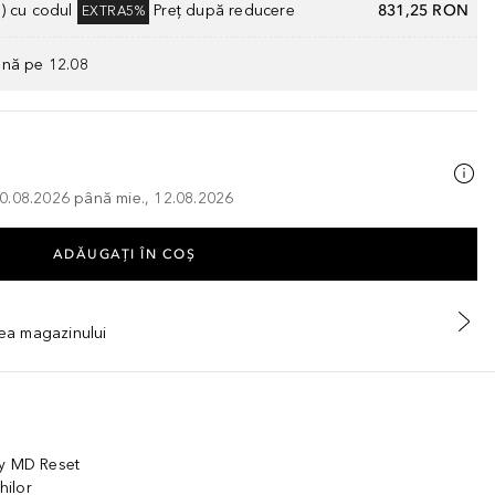
) cu codul
Preț după reducere
831,25 RON
EXTRA5%
ână pe 12.08
, 10.08.2026 până mie., 12.08.2026
ADĂUGAȚI ÎN COŞ
tea magazinului
ty MD Reset
hilor