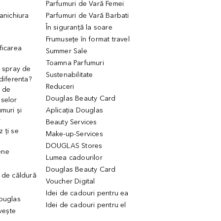
Parfumuri de Vară Femei
manichiura
Parfumuri de Vară Barbati
În siguranță la soare
Frumusețe în format travel
ficarea
Summer Sale
Toamna Parfumuri
. spray de
Sustenabilitate
 diferenta?
Reduceri
 de
Douglas Beauty Card
uselor
muri și
Aplicația Douglas
r
Beauty Services
 ți se
Make-up-Services
DOUGLAS Stores
ene
Lumea cadourilor
Douglas Beauty Card
 de căldură
Voucher Digital
Idei de cadouri pentru ea
Douglas
Idei de cadouri pentru el
ivește