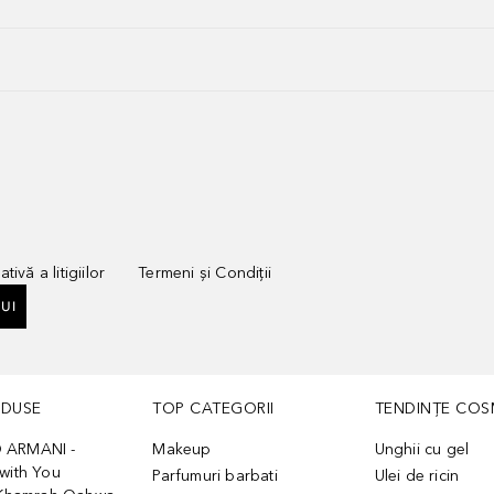
tivă a litigiilor
Termeni și Condiții
UI
ODUSE
TOP CATEGORII
TENDINȚE COS
 ARMANI -
Makeup
Unghii cu gel
with You
Parfumuri barbati
Ulei de ricin