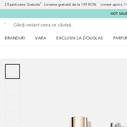
2 Eșantioane Gratuite¹ Livrarea gratuită de la 199 RON Livrare aprox. 1–3
HOT SALE:
Înapoi
Executați căutarea
BRANDURI
VARA
EXCLUSIV LA DOUGLAS
PARFU
Deschidere meniu BRANDURI
Deschidere meniu VARA
Deschi