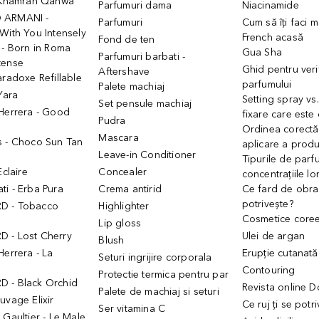
- Khamrah Qahwa
Parfumuri dama
Niacinamide
 ARMANI -
Parfumuri
Cum să îți faci 
With You Intensely
French acasă
Fond de ten
 - Born in Roma
Gua Sha
Parfumuri barbati -
tense
Ghid pentru veri
Aftershave
aradoxe Refillable
parfumului
Palete machiaj
 Yara
Setting spray vs
Set pensule machiaj
 Herrera - Good
fixare care este
Pudra
h
Ordinea corectă
Mascara
s - Choco Sun Tan
aplicare a prod
Leave-in Conditioner
Tipurile de parfu
Eclaire
Concealer
concentrațiile lo
i - Erba Pura
Crema antirid
Ce fard de obraz
potrivește?
D - Tobacco
Highlighter
Cosmetice core
Lip gloss
 - Lost Cherry
Ulei de argan
Blush
Herrera - La
Erupție cutanată
Seturi ingrijire corporala
Contouring
Protectie termica pentru par
 - Black Orchid
Revista online 
Palete de machiaj si seturi
uvage Elixir
Ce ruj ți se potr
Ser vitamina C
 Gaultier - Le Male