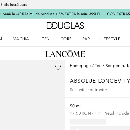
 zile lucrătoare
 până la -40% la mii de produse + 5% EXTRA la min. 399LEI
COD:
EXTRA
Către pagina principală
M
MACHIAJ
TEN
CORP
PAR
LIFESTYLE
dere meniu Parfum
Deschidere meniu Machiaj
Deschidere meniu Ten
Deschidere meniu Corp
Deschidere meniu Par
Deschidere meni
Homepage
Ten
Ser pentru f
ABSOLUE LONGEVIT
Ser anti-imbatranire
50 ml
17,50 RON
 / 
1
ml
Prețul includ