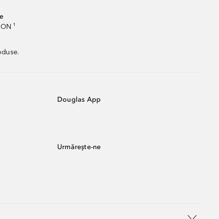
te
RON ¹
oduse.
Douglas App
Urmărește-ne