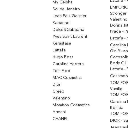
Lattafa 
My Geisha
EMPORIO
Sol de Janeiro
Stronger 
Jean Paul Gaultier
Valentino
Rabanne
Donna In
Dolce&Gabbana
Prada - P
Yves Saint Laurent
Lattafa -
Kerastase
Carolina
Lattafa
Girl Blus
Hugo Boss
Cocosoli
Body Oil
Carolina Herrera
Lattafa - 
Tom Ford
Casamorat
MAC Cosmetics
TOM FOR
Dior
Vanille
Creed
TOM FORD
Valentino
Carolina 
Momirov Cosmetics
Bomba
Armani
TOM FORD
CHANEL
DIOR - Sa
Jean Paul