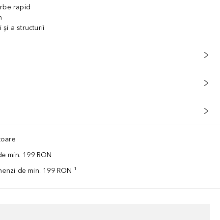
arbe rapid
n
 și a structurii
ătoare
 de min. 199 RON
omenzi de min. 199 RON ¹