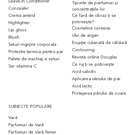
Leave-in Conditioner
Tipurile de parfumuri și
Concealer
concentrațiile lor
Crema antirid
Ce fard de obraz ți se
potrivește?
Highlighter
Cosmetice coreene
Lip gloss
Ulei de argan
Blush
Erupție cutanată de căldură
Seturi ingrijire corporala
Contouring
Protectie termica pentru par
Revista online Douglas
Palete de machiaj si seturi
Ce ruj ți se potrivește
Ser vitamina C
Acid salicilic
Aplicarea uleiului de par
Acid lactic
Protejarea părului de soare
SUBIECTE POPULARE
Vară
Parfumuri de Vară
Parfumuri de Vară Femei