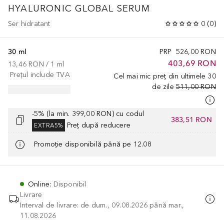
HYALURONIC GLOBAL SERUM
Ser hidratant
0
(
0
)
30 ml
PRP
526,00 RON
403,69 RON
13,46 RON
 / 
1
ml
Prețul include TVA
Cel mai mic preț din ultimele 30
de zile
511,00 RON
-5% (la min. 399,00 RON) cu codul
383,51 RON
Preț după reducere
EXTRA5%
Promoție disponibilă până pe 12.08
Online
:
Disponibil
Livrare
Interval de livrare: de dum., 09.08.2026 până mar.,
11.08.2026