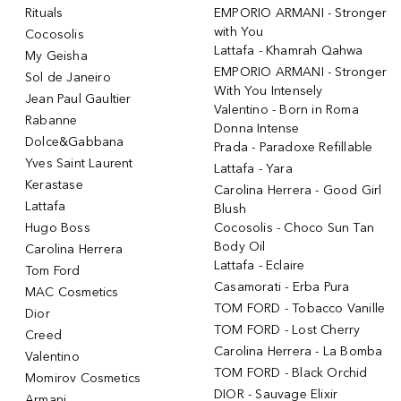
Rituals
EMPORIO ARMANI - Stronger
with You
Cocosolis
Lattafa - Khamrah Qahwa
My Geisha
EMPORIO ARMANI - Stronger
Sol de Janeiro
With You Intensely
Jean Paul Gaultier
Valentino - Born in Roma
Rabanne
Donna Intense
Dolce&Gabbana
Prada - Paradoxe Refillable
Yves Saint Laurent
Lattafa - Yara
Kerastase
Carolina Herrera - Good Girl
Lattafa
Blush
Hugo Boss
Cocosolis - Choco Sun Tan
Body Oil
Carolina Herrera
Lattafa - Eclaire
Tom Ford
Casamorati - Erba Pura
MAC Cosmetics
TOM FORD - Tobacco Vanille
Dior
TOM FORD - Lost Cherry
Creed
Carolina Herrera - La Bomba
Valentino
TOM FORD - Black Orchid
Momirov Cosmetics
DIOR - Sauvage Elixir
Armani