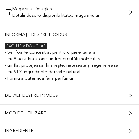
Magazinul Douglas
Detalii despre disponibilitatea magazinului
ADĂUGAȚI ÎN COŞ
INFORMAȚII DESPRE PRODUS
EXCLUSIV DOUGLAS
Ser foarte concentrat pentru o piele tânără
cu 8 acizi hialuronici în trei greutăți moleculare
umflă, protejează, hrănește, netezește și regenerează
cu 91% ingrediente derivate natural
Formulă puternică fără parfumuri
DETALII DESPRE PRODUS
MOD DE UTILIZARE
INGREDIENTE