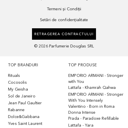
Termeni și Condiții
Setări de confidențialitate
RETRAGEREA CONTRACTULUI
©
2026
Parfumerie Douglas SRL
TOP BRANDURI
TOP PRODUSE
Rituals
EMPORIO ARMANI - Stronger
with You
Cocosolis
Lattafa - Khamrah Qahwa
My Geisha
EMPORIO ARMANI - Stronger
Sol de Janeiro
With You Intensely
Jean Paul Gaultier
Valentino - Born in Roma
Rabanne
Donna Intense
Dolce&Gabbana
Prada - Paradoxe Refillable
Yves Saint Laurent
Lattafa - Yara