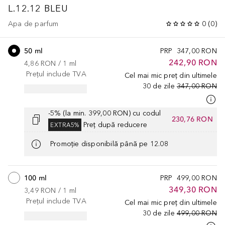
L.12.12
BLEU
Apa de parfum
0
(
0
)
50 ml
PRP
347,00 RON
242,90 RON
4,86 RON
 / 
1
ml
Prețul include TVA
Cel mai mic preț din ultimele
30 de zile
347,00 RON
-5% (la min. 399,00 RON) cu codul
230,76 RON
Preț după reducere
EXTRA5%
Promoție disponibilă până pe 12.08
100 ml
PRP
499,00 RON
349,30 RON
3,49 RON
 / 
1
ml
Prețul include TVA
Cel mai mic preț din ultimele
30 de zile
499,00 RON