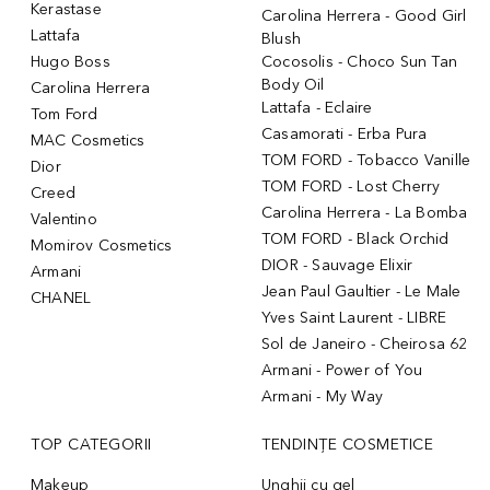
Kerastase
Carolina Herrera - Good Girl
Lattafa
Blush
Hugo Boss
Cocosolis - Choco Sun Tan
Body Oil
Carolina Herrera
Lattafa - Eclaire
Tom Ford
Casamorati - Erba Pura
MAC Cosmetics
TOM FORD - Tobacco Vanille
Dior
TOM FORD - Lost Cherry
Creed
Carolina Herrera - La Bomba
Valentino
TOM FORD - Black Orchid
Momirov Cosmetics
DIOR - Sauvage Elixir
Armani
Jean Paul Gaultier - Le Male
CHANEL
Yves Saint Laurent - LIBRE
Sol de Janeiro - Cheirosa 62
Armani - Power of You
Armani - My Way
TOP CATEGORII
TENDINȚE COSMETICE
Makeup
Unghii cu gel