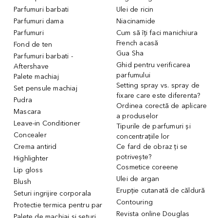
Parfumuri barbati
Ulei de ricin
Parfumuri dama
Niacinamide
Parfumuri
Cum să îți faci manichiura
French acasă
Fond de ten
Gua Sha
Parfumuri barbati -
Ghid pentru verificarea
Aftershave
parfumului
Palete machiaj
Setting spray vs. spray de
Set pensule machiaj
fixare care este diferenta?
Pudra
Ordinea corectă de aplicare
Mascara
a produselor
Leave-in Conditioner
Tipurile de parfumuri și
Concealer
concentrațiile lor
Crema antirid
Ce fard de obraz ți se
potrivește?
Highlighter
Cosmetice coreene
Lip gloss
Ulei de argan
Blush
Erupție cutanată de căldură
Seturi ingrijire corporala
Contouring
Protectie termica pentru par
Revista online Douglas
Palete de machiaj si seturi