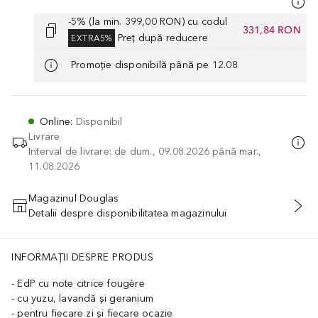
-5% (la min. 399,00 RON) cu codul
331,84 RON
Preț după reducere
EXTRA5%
Promoție disponibilă până pe 12.08
Online
:
Disponibil
Livrare
Interval de livrare: de dum., 09.08.2026 până mar.,
11.08.2026
Magazinul Douglas
Detalii despre disponibilitatea magazinului
ADĂUGAȚI ÎN COŞ
INFORMAȚII DESPRE PRODUS
EdP cu note citrice fougère
cu yuzu, lavandă și geranium
pentru fiecare zi și fiecare ocazie