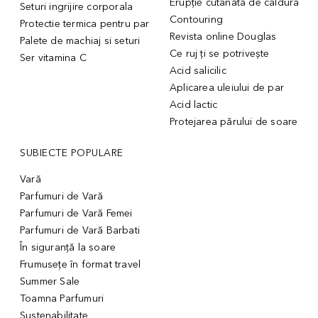
Erupție cutanată de căldură
Seturi ingrijire corporala
Contouring
Protectie termica pentru par
Revista online Douglas
Palete de machiaj si seturi
Ce ruj ți se potrivește
Ser vitamina C
Acid salicilic
Aplicarea uleiului de par
Acid lactic
Protejarea părului de soare
SUBIECTE POPULARE
Vară
Parfumuri de Vară
Parfumuri de Vară Femei
Parfumuri de Vară Barbati
În siguranță la soare
Frumusețe în format travel
Summer Sale
Toamna Parfumuri
Sustenabilitate