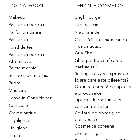
TOP CATEGORII
TENDINȚE COSMETICE
Makeup
Unghii cu gel
Parfumuri barbati
Ulei de ricin
Parfumuri dama
Niacinamide
Parfumuri
Cum să îți faci manichiura
French acasă
Fond de ten
Gua Sha
Parfumuri barbati -
Ghid pentru verificarea
Aftershave
parfumului
Palete machiaj
Setting spray vs. spray de
Set pensule machiaj
fixare care este diferenta?
Pudra
Ordinea corectă de aplicare
Mascara
a produselor
Leave-in Conditioner
Tipurile de parfumuri și
Concealer
concentrațiile lor
Crema antirid
Ce fard de obraz ți se
potrivește?
Highlighter
Cosmetice coreene
Lip gloss
Ulei de argan
Blush