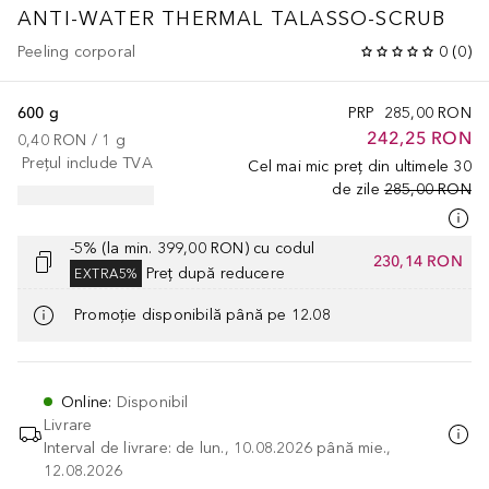
ANTI-WATER THERMAL TALASSO-SCRUB
Peeling corporal
0
(
0
)
600 g
PRP
285,00 RON
242,25 RON
0,40 RON
 / 
1
g
Prețul include TVA
Cel mai mic preț din ultimele 30
de zile
285,00 RON
-5% (la min. 399,00 RON) cu codul
230,14 RON
Preț după reducere
EXTRA5%
Promoție disponibilă până pe 12.08
Online
:
Disponibil
Livrare
Interval de livrare: de lun., 10.08.2026 până mie.,
12.08.2026