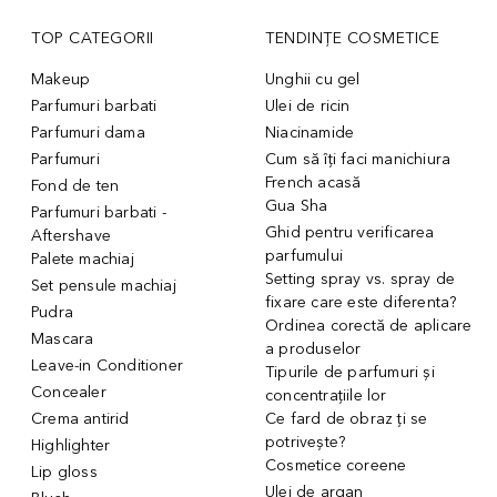
TOP CATEGORII
TENDINȚE COSMETICE
Makeup
Unghii cu gel
Parfumuri barbati
Ulei de ricin
Parfumuri dama
Niacinamide
Parfumuri
Cum să îți faci manichiura
French acasă
Fond de ten
Gua Sha
Parfumuri barbati -
Ghid pentru verificarea
Aftershave
parfumului
Palete machiaj
Setting spray vs. spray de
Set pensule machiaj
fixare care este diferenta?
Pudra
Ordinea corectă de aplicare
Mascara
a produselor
Leave-in Conditioner
Tipurile de parfumuri și
Concealer
concentrațiile lor
Crema antirid
Ce fard de obraz ți se
potrivește?
Highlighter
Cosmetice coreene
Lip gloss
Ulei de argan