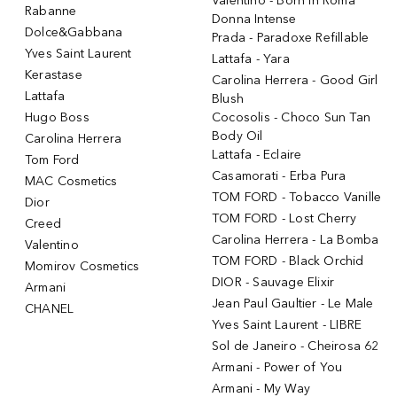
Valentino - Born in Roma
Rabanne
Donna Intense
Dolce&Gabbana
Prada - Paradoxe Refillable
Yves Saint Laurent
Lattafa - Yara
Kerastase
Carolina Herrera - Good Girl
Lattafa
Blush
Hugo Boss
Cocosolis - Choco Sun Tan
Body Oil
Carolina Herrera
Lattafa - Eclaire
Tom Ford
Casamorati - Erba Pura
MAC Cosmetics
TOM FORD - Tobacco Vanille
Dior
TOM FORD - Lost Cherry
Creed
Carolina Herrera - La Bomba
Valentino
TOM FORD - Black Orchid
Momirov Cosmetics
DIOR - Sauvage Elixir
Armani
Jean Paul Gaultier - Le Male
CHANEL
Yves Saint Laurent - LIBRE
Sol de Janeiro - Cheirosa 62
Armani - Power of You
Armani - My Way