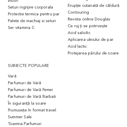
Blush
Erupție cutanată de căldură
Seturi ingrijire corporala
Contouring
Protectie termica pentru par
Revista online Douglas
Palete de machiaj si seturi
Ce ruj ți se potrivește
Ser vitamina C
Acid salicilic
Aplicarea uleiului de par
Acid lactic
Protejarea părului de soare
SUBIECTE POPULARE
Vară
Parfumuri de Vară
Parfumuri de Vară Femei
Parfumuri de Vară Barbati
În siguranță la soare
Frumusețe în format travel
Summer Sale
Toamna Parfumuri