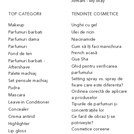
Armani - My Way
TOP CATEGORII
TENDINȚE COSMETICE
Makeup
Unghii cu gel
Parfumuri barbati
Ulei de ricin
Parfumuri dama
Niacinamide
Parfumuri
Cum să îți faci manichiura
French acasă
Fond de ten
Gua Sha
Parfumuri barbati -
Ghid pentru verificarea
Aftershave
parfumului
Palete machiaj
Setting spray vs. spray de
Set pensule machiaj
fixare care este diferenta?
Pudra
Ordinea corectă de aplicare
Mascara
a produselor
Leave-in Conditioner
Tipurile de parfumuri și
Concealer
concentrațiile lor
Crema antirid
Ce fard de obraz ți se
potrivește?
Highlighter
Cosmetice coreene
Lip gloss