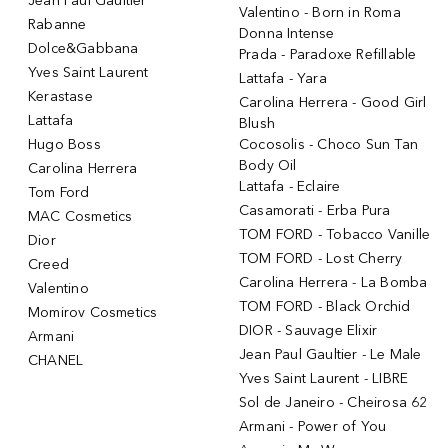
Jean Paul Gaultier
Valentino - Born in Roma
Rabanne
Donna Intense
Dolce&Gabbana
Prada - Paradoxe Refillable
Yves Saint Laurent
Lattafa - Yara
Kerastase
Carolina Herrera - Good Girl
Lattafa
Blush
Hugo Boss
Cocosolis - Choco Sun Tan
Body Oil
Carolina Herrera
Lattafa - Eclaire
Tom Ford
Casamorati - Erba Pura
MAC Cosmetics
TOM FORD - Tobacco Vanille
Dior
TOM FORD - Lost Cherry
Creed
Carolina Herrera - La Bomba
Valentino
TOM FORD - Black Orchid
Momirov Cosmetics
DIOR - Sauvage Elixir
Armani
Jean Paul Gaultier - Le Male
CHANEL
Yves Saint Laurent - LIBRE
Sol de Janeiro - Cheirosa 62
Armani - Power of You