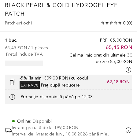
BLACK PEARL & GOLD HYDROGEL EYE
PATCH
Patch-uri ochi
0
(
0
)
1 buc.
PRP
85,00 RON
65,45 RON
65,45 RON
 / 
1
pieces
Prețul include TVA
Cel mai mic preț din ultimele 30
de zile
85,00 RON
-5% (la min. 399,00 RON) cu codul
62,18 RON
Preț după reducere
EXTRA5%
Promoție disponibilă până pe 12.08
Online
:
Disponibil
livrare gratuită de la
199,00 RON
Interval de livrare: de lun., 10.08.2026 până mie.,