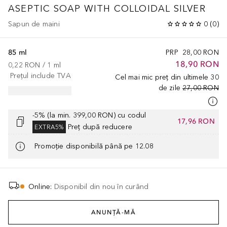
ASEPTIC SOAP WITH COLLOIDAL SILVER
Sapun de maini
0
(
0
)
85 ml
PRP
28,00 RON
18,90 RON
0,22 RON
 / 
1
ml
Prețul include TVA
Cel mai mic preț din ultimele 30
de zile
27,00 RON
-5% (la min. 399,00 RON) cu codul
17,96 RON
Preț după reducere
EXTRA5%
Promoție disponibilă până pe 12.08
Online
:
Disponibil din nou în curând
ANUNȚĂ-MĂ