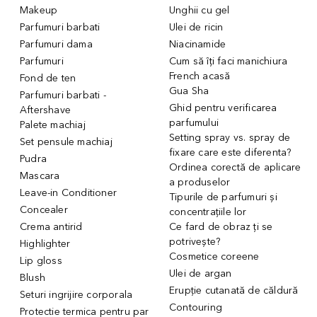
Makeup
Unghii cu gel
Parfumuri barbati
Ulei de ricin
Parfumuri dama
Niacinamide
Parfumuri
Cum să îți faci manichiura
French acasă
Fond de ten
Gua Sha
Parfumuri barbati -
Ghid pentru verificarea
Aftershave
parfumului
Palete machiaj
Setting spray vs. spray de
Set pensule machiaj
fixare care este diferenta?
Pudra
Ordinea corectă de aplicare
Mascara
a produselor
Leave-in Conditioner
Tipurile de parfumuri și
Concealer
concentrațiile lor
Crema antirid
Ce fard de obraz ți se
potrivește?
Highlighter
Cosmetice coreene
Lip gloss
Ulei de argan
Blush
Erupție cutanată de căldură
Seturi ingrijire corporala
Contouring
Protectie termica pentru par