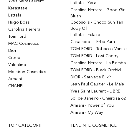
Yves Saint Laurent
Lattafa - Yara
Kerastase
Carolina Herrera - Good Girl
Lattafa
Blush
Hugo Boss
Cocosolis - Choco Sun Tan
Body Oil
Carolina Herrera
Lattafa - Eclaire
Tom Ford
Casamorati - Erba Pura
MAC Cosmetics
TOM FORD - Tobacco Vanille
Dior
TOM FORD - Lost Cherry
Creed
Carolina Herrera - La Bomba
Valentino
TOM FORD - Black Orchid
Momirov Cosmetics
DIOR - Sauvage Elixir
Armani
Jean Paul Gaultier - Le Male
CHANEL
Yves Saint Laurent - LIBRE
Sol de Janeiro - Cheirosa 62
Armani - Power of You
Armani - My Way
TOP CATEGORII
TENDINȚE COSMETICE