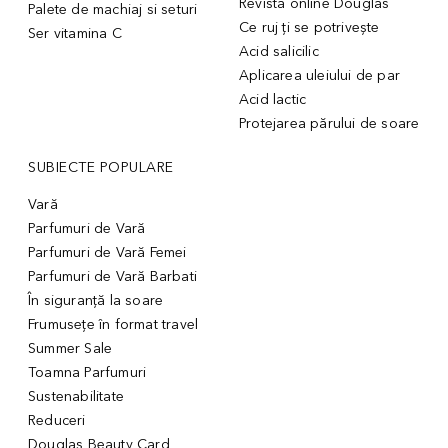
Revista online Douglas
Palete de machiaj si seturi
Ce ruj ți se potrivește
Ser vitamina C
Acid salicilic
Aplicarea uleiului de par
Acid lactic
Protejarea părului de soare
SUBIECTE POPULARE
Vară
Parfumuri de Vară
Parfumuri de Vară Femei
Parfumuri de Vară Barbati
În siguranță la soare
Frumusețe în format travel
Summer Sale
Toamna Parfumuri
Sustenabilitate
Reduceri
Douglas Beauty Card