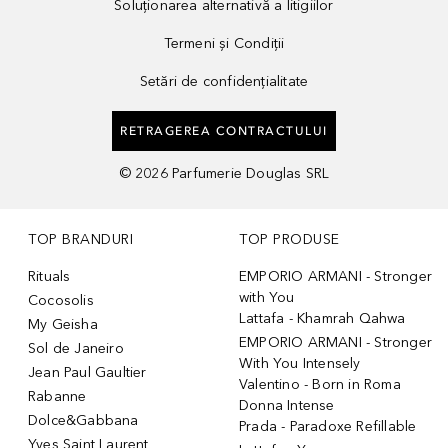
Soluționarea alternativă a litigiilor
Termeni și Condiții
Setări de confidențialitate
RETRAGEREA CONTRACTULUI
©
2026
Parfumerie Douglas SRL
TOP BRANDURI
TOP PRODUSE
Rituals
EMPORIO ARMANI - Stronger
with You
Cocosolis
Lattafa - Khamrah Qahwa
My Geisha
EMPORIO ARMANI - Stronger
Sol de Janeiro
With You Intensely
Jean Paul Gaultier
Valentino - Born in Roma
Rabanne
Donna Intense
Dolce&Gabbana
Prada - Paradoxe Refillable
Yves Saint Laurent