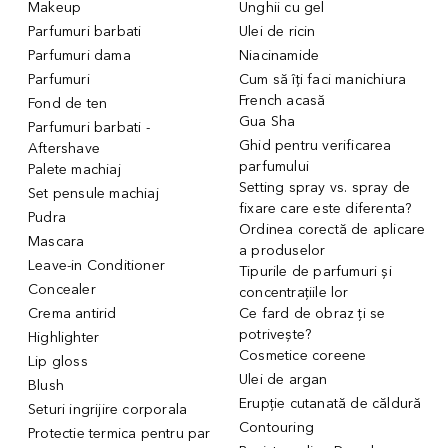
Makeup
Unghii cu gel
Parfumuri barbati
Ulei de ricin
Parfumuri dama
Niacinamide
Parfumuri
Cum să îți faci manichiura
French acasă
Fond de ten
Gua Sha
Parfumuri barbati -
Ghid pentru verificarea
Aftershave
parfumului
Palete machiaj
Setting spray vs. spray de
Set pensule machiaj
fixare care este diferenta?
Pudra
Ordinea corectă de aplicare
Mascara
a produselor
Leave-in Conditioner
Tipurile de parfumuri și
Concealer
concentrațiile lor
Crema antirid
Ce fard de obraz ți se
potrivește?
Highlighter
Cosmetice coreene
Lip gloss
Ulei de argan
Blush
Erupție cutanată de căldură
Seturi ingrijire corporala
Contouring
Protectie termica pentru par