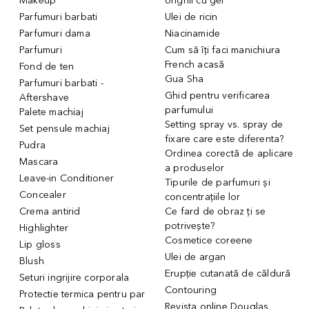
Makeup
Unghii cu gel
Parfumuri barbati
Ulei de ricin
Parfumuri dama
Niacinamide
Parfumuri
Cum să îți faci manichiura
French acasă
Fond de ten
Gua Sha
Parfumuri barbati -
Ghid pentru verificarea
Aftershave
parfumului
Palete machiaj
Setting spray vs. spray de
Set pensule machiaj
fixare care este diferenta?
Pudra
Ordinea corectă de aplicare
Mascara
a produselor
Leave-in Conditioner
Tipurile de parfumuri și
Concealer
concentrațiile lor
Crema antirid
Ce fard de obraz ți se
potrivește?
Highlighter
Cosmetice coreene
Lip gloss
Ulei de argan
Blush
Erupție cutanată de căldură
Seturi ingrijire corporala
Contouring
Protectie termica pentru par
Revista online Douglas