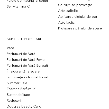
Palete de machiaj si seturi
Ce ruj ți se potrivește
Ser vitamina C
Acid salicilic
Aplicarea uleiului de par
Acid lactic
Protejarea părului de soare
SUBIECTE POPULARE
Vară
Parfumuri de Vară
Parfumuri de Vară Femei
Parfumuri de Vară Barbati
În siguranță la soare
Frumusețe în format travel
Summer Sale
Toamna Parfumuri
Sustenabilitate
Reduceri
Douglas Beauty Card