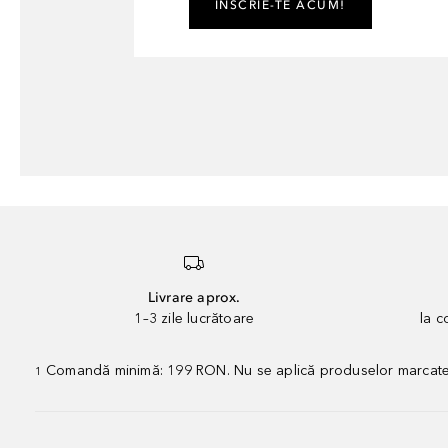
ÎNSCRIE-TE ACUM!
Livrare aprox.
1–3 zile lucrătoare
la 
Comandă minimă: 199 RON. Nu se aplică produselor marcate „P
1