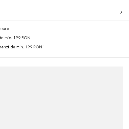
ătoare
 de min. 199 RON
omenzi de min. 199 RON ¹