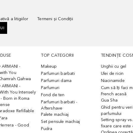
tivă a litigiilor
Termeni și Condiții
UI
ODUSE
TOP CATEGORII
TENDINȚE COS
 ARMANI -
Makeup
Unghii cu gel
with You
Parfumuri barbati
Ulei de ricin
- Khamrah Qahwa
Parfumuri dama
Niacinamide
 ARMANI -
Parfumuri
Cum să îți faci 
With You Intensely
French acasă
Fond de ten
 - Born in Roma
Gua Sha
Parfumuri barbati -
tense
Ghid pentru veri
Aftershave
aradoxe Refillable
parfumului
Palete machiaj
 Yara
Setting spray vs
Set pensule machiaj
 Herrera - Good
fixare care este
Pudra
h
Ordinea corectă