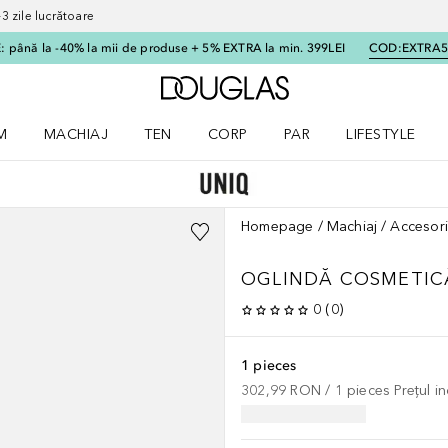
 zile lucrătoare
 până la -40% la mii de produse + 5% EXTRA la min. 399LEI
COD:
EXTRA
Către pagina principală
M
MACHIAJ
TEN
CORP
PAR
LIFESTYLE
dere meniu Parfum
Deschidere meniu Machiaj
Deschidere meniu Ten
Deschidere meniu Corp
Deschidere meniu Par
Deschidere meni
Homepage
Machiaj
Accesori
OGLINDĂ COSMETICĂ
0
(
0
)
1 pieces
302,99 RON
 / 
1
pieces
Prețul i