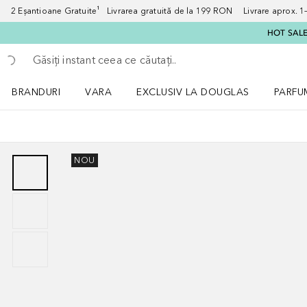
2 Eșantioane Gratuite¹ Livrarea gratuită de la 199 RON Livrare aprox. 1–3
HOT SALE:
Înapoi
Executați căutarea
BRANDURI
VARA
EXCLUSIV LA DOUGLAS
PARFU
Deschidere meniu BRANDURI
Deschidere meniu VARA
Deschi
NOU