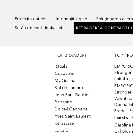
Protecția datelor
Informații legale
Soluționarea alterna
Setări de confidențialitate
RETRAGEREA CONTRACTUL
TOP BRANDURI
TOP PR
Rituals
EMPORIO
Stronger 
Cocosolis
Lattafa 
My Geisha
EMPORIO
Sol de Janeiro
Stronger 
Jean Paul Gaultier
Valentino
Rabanne
Donna In
Dolce&Gabbana
Prada - P
Yves Saint Laurent
Lattafa -
Kerastase
Carolina
Lattafa
Girl Blus