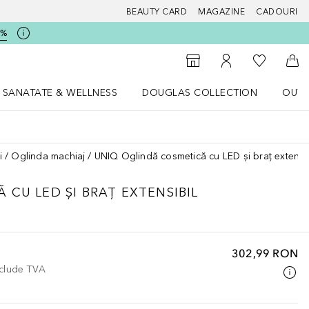
BEAUTY CARD
MAGAZINE
CADOURI
5%
 Douglas
Către List
Către Găsire magazin
Către Contul meu
Căt
SANATATE & WELLNESS
DOUGLAS COLLECTION
OUTL
u Lifestyle
Deschidere meniu SANATATE & WELLNESS
Deschidere meniu Douglas Collectio
i
Oglinda machiaj
UNIQ Oglindă cosmetică cu LED și braț extensib
 CU LED ȘI BRAȚ EXTENSIBIL
302,99 RON
nclude TVA