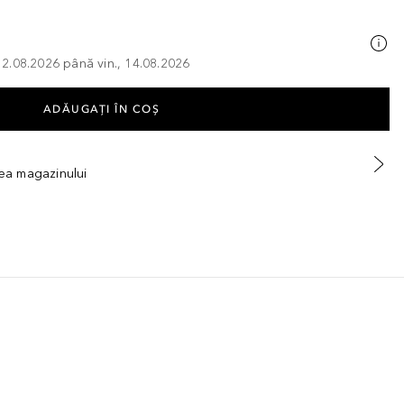
, 12.08.2026 până vin., 14.08.2026
ADĂUGAȚI ÎN COŞ
tea magazinului