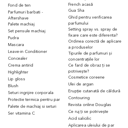
French acasă
Fond de ten
Gua Sha
Parfumuri barbati -
Ghid pentru verificarea
Aftershave
parfumului
Palete machiaj
Setting spray vs. spray de
Set pensule machiaj
fixare care este diferenta?
Pudra
Ordinea corectă de aplicare
Mascara
a produselor
Leave-in Conditioner
Tipurile de parfumuri și
Concealer
concentrațiile lor
Crema antirid
Ce fard de obraz ți se
potrivește?
Highlighter
Cosmetice coreene
Lip gloss
Ulei de argan
Blush
Erupție cutanată de căldură
Seturi ingrijire corporala
Contouring
Protectie termica pentru par
Revista online Douglas
Palete de machiaj si seturi
Ce ruj ți se potrivește
Ser vitamina C
Acid salicilic
Aplicarea uleiului de par