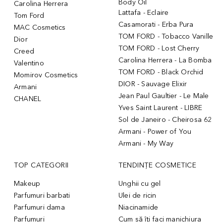
Body Oil
Carolina Herrera
Lattafa - Eclaire
Tom Ford
Casamorati - Erba Pura
MAC Cosmetics
TOM FORD - Tobacco Vanille
Dior
TOM FORD - Lost Cherry
Creed
Carolina Herrera - La Bomba
Valentino
TOM FORD - Black Orchid
Momirov Cosmetics
DIOR - Sauvage Elixir
Armani
Jean Paul Gaultier - Le Male
CHANEL
Yves Saint Laurent - LIBRE
Sol de Janeiro - Cheirosa 62
Armani - Power of You
Armani - My Way
TOP CATEGORII
TENDINȚE COSMETICE
Makeup
Unghii cu gel
Parfumuri barbati
Ulei de ricin
Parfumuri dama
Niacinamide
Parfumuri
Cum să îți faci manichiura