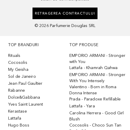
RETRAGEREA CONTRACTULUI
©
2026
Parfumerie Douglas SRL
TOP BRANDURI
TOP PRODUSE
Rituals
EMPORIO ARMANI - Stronger
with You
Cocosolis
Lattafa - Khamrah Qahwa
My Geisha
EMPORIO ARMANI - Stronger
Sol de Janeiro
With You Intensely
Jean Paul Gaultier
Valentino - Born in Roma
Rabanne
Donna Intense
Dolce&Gabbana
Prada - Paradoxe Refillable
Yves Saint Laurent
Lattafa - Yara
Kerastase
Carolina Herrera - Good Girl
Lattafa
Blush
Hugo Boss
Cocosolis - Choco Sun Tan