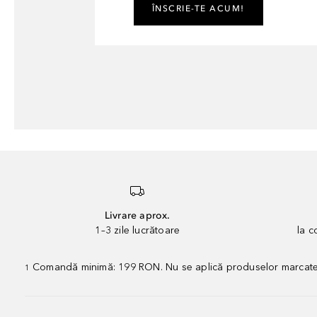
ÎNSCRIE-TE ACUM!
Livrare aprox.
1–3 zile lucrătoare
la 
Comandă minimă: 199 RON. Nu se aplică produselor marcate „P
1