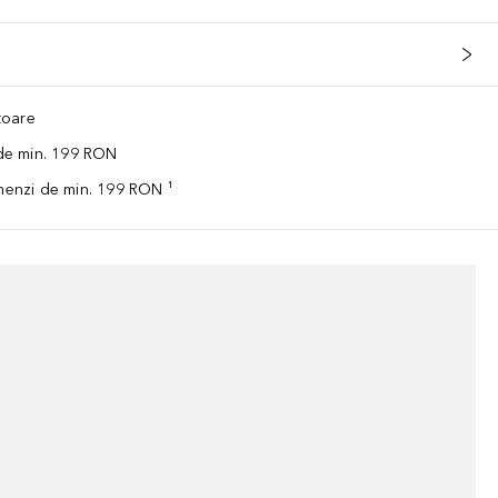
ătoare
 de min. 199 RON
omenzi de min. 199 RON ¹