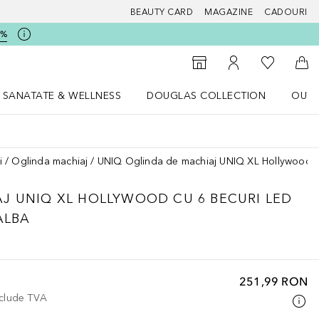
BEAUTY CARD
MAGAZINE
CADOURI
5%
 Douglas
Către List
Către Găsire magazin
Către Contul meu
Căt
SANATATE & WELLNESS
DOUGLAS COLLECTION
OUTL
u Lifestyle
Deschidere meniu SANATATE & WELLNESS
Deschidere meniu Douglas Collectio
i
Oglinda machiaj
UNIQ Oglinda de machiaj UNIQ XL Hollywood cu
J UNIQ XL HOLLYWOOD CU 6 BECURI LED
ALBA
251,99 RON
nclude TVA