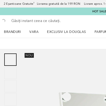
2 Eșantioane Gratuite¹ Livrarea gratuită de la 199 RON Livrare aprox. 1–3
HOT SALE:
Înapoi
Executați căutarea
BRANDURI
VARA
EXCLUSIV LA DOUGLAS
PARFU
Deschidere meniu BRANDURI
Deschidere meniu VARA
Deschi
NOU