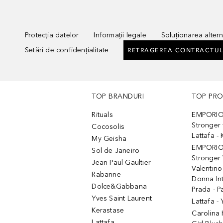
Protecția datelor
Informații legale
Soluționarea alterna
Setări de confidențialitate
RETRAGEREA CONTRACTUL
TOP BRANDURI
TOP PR
Rituals
EMPORIO
Stronger 
Cocosolis
Lattafa 
My Geisha
EMPORIO
Sol de Janeiro
Stronger 
Jean Paul Gaultier
Valentino
Rabanne
Donna In
Dolce&Gabbana
Prada - P
Yves Saint Laurent
Lattafa -
Kerastase
Carolina
Lattafa