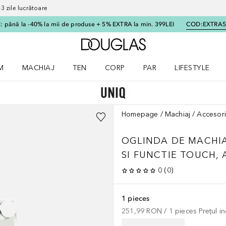
 zile lucrătoare
 până la -40% la mii de produse + 5% EXTRA la min. 399LEI
COD:
EXTRA
Către pagina principală
M
MACHIAJ
TEN
CORP
PAR
LIFESTYLE
dere meniu Parfum
Deschidere meniu Machiaj
Deschidere meniu Ten
Deschidere meniu Corp
Deschidere meniu Par
Deschidere meni
Homepage
Machiaj
Accesori
OGLINDA DE MACHIA
SI FUNCTIE TOUCH, 
0
(
0
)
1 pieces
251,99 RON
 / 
1
pieces
Prețul i