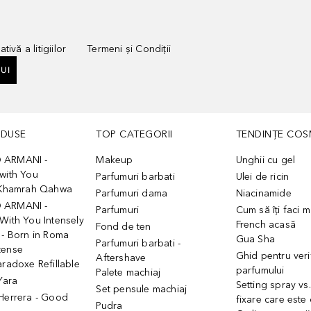
tivă a litigiilor
Termeni și Condiții
UI
ODUSE
TOP CATEGORII
TENDINȚE COS
 ARMANI -
Makeup
Unghii cu gel
with You
Parfumuri barbati
Ulei de ricin
- Khamrah Qahwa
Parfumuri dama
Niacinamide
 ARMANI -
Parfumuri
Cum să îți faci 
With You Intensely
French acasă
Fond de ten
 - Born in Roma
Gua Sha
Parfumuri barbati -
tense
Ghid pentru veri
Aftershave
aradoxe Refillable
parfumului
Palete machiaj
 Yara
Setting spray vs
Set pensule machiaj
 Herrera - Good
fixare care este
Pudra