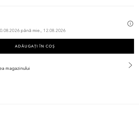
, 10.08.2026 până mie., 12.08.2026
ADĂUGAȚI ÎN COŞ
tea magazinului