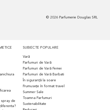
©
2026
Parfumerie Douglas SRL
METICE
SUBIECTE POPULARE
Vară
Parfumuri de Vară
Parfumuri de Vară Femei
manichiura
Parfumuri de Vară Barbati
În siguranță la soare
Frumusețe în format travel
ficarea
Summer Sale
Toamna Parfumuri
. spray de
Sustenabilitate
 diferenta?
Reduceri