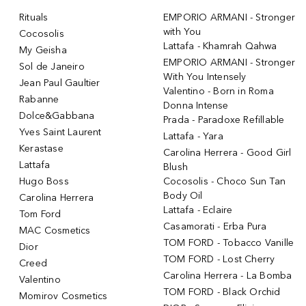
Rituals
EMPORIO ARMANI - Stronger
with You
Cocosolis
Lattafa - Khamrah Qahwa
My Geisha
EMPORIO ARMANI - Stronger
Sol de Janeiro
With You Intensely
Jean Paul Gaultier
Valentino - Born in Roma
Rabanne
Donna Intense
Dolce&Gabbana
Prada - Paradoxe Refillable
Yves Saint Laurent
Lattafa - Yara
Kerastase
Carolina Herrera - Good Girl
Lattafa
Blush
Hugo Boss
Cocosolis - Choco Sun Tan
Body Oil
Carolina Herrera
Lattafa - Eclaire
Tom Ford
Casamorati - Erba Pura
MAC Cosmetics
TOM FORD - Tobacco Vanille
Dior
TOM FORD - Lost Cherry
Creed
Carolina Herrera - La Bomba
Valentino
TOM FORD - Black Orchid
Momirov Cosmetics