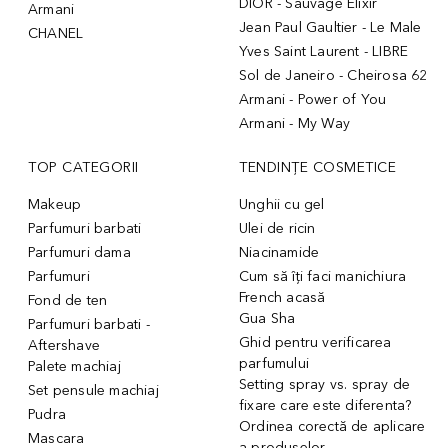
DIOR - Sauvage Elixir
Armani
Jean Paul Gaultier - Le Male
CHANEL
Yves Saint Laurent - LIBRE
Sol de Janeiro - Cheirosa 62
Armani - Power of You
Armani - My Way
TOP CATEGORII
TENDINȚE COSMETICE
Makeup
Unghii cu gel
Parfumuri barbati
Ulei de ricin
Parfumuri dama
Niacinamide
Parfumuri
Cum să îți faci manichiura
French acasă
Fond de ten
Gua Sha
Parfumuri barbati -
Ghid pentru verificarea
Aftershave
parfumului
Palete machiaj
Setting spray vs. spray de
Set pensule machiaj
fixare care este diferenta?
Pudra
Ordinea corectă de aplicare
Mascara
a produselor