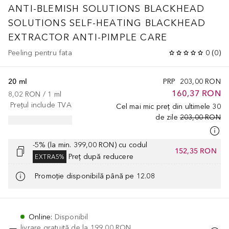
ANTI-BLEMISH SOLUTIONS
BLACKHEAD
SOLUTIONS SELF-HEATING BLACKHEAD
EXTRACTOR ANTI-PIMPLE CARE
Peeling pentru fata
0
(
0
)
20 ml
PRP
203,00 RON
160,37 RON
8,02 RON
 / 
1
ml
Prețul include TVA
Cel mai mic preț din ultimele 30
de zile
203,00 RON
-5% (la min. 399,00 RON) cu codul
152,35 RON
Preț după reducere
EXTRA5%
Promoție disponibilă până pe 12.08
Online
:
Disponibil
livrare gratuită de la
199,00 RON