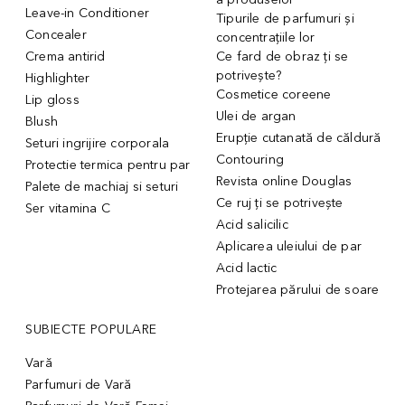
Leave-in Conditioner
Tipurile de parfumuri și
Concealer
concentrațiile lor
Crema antirid
Ce fard de obraz ți se
potrivește?
Highlighter
Cosmetice coreene
Lip gloss
Ulei de argan
Blush
Erupție cutanată de căldură
Seturi ingrijire corporala
Contouring
Protectie termica pentru par
Revista online Douglas
Palete de machiaj si seturi
Ce ruj ți se potrivește
Ser vitamina C
Acid salicilic
Aplicarea uleiului de par
Acid lactic
Protejarea părului de soare
SUBIECTE POPULARE
Vară
Parfumuri de Vară