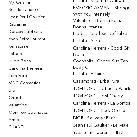
Lattafa - Khamrah Qahwa
My Geisha
EMPORIO ARMANI - Stronger
Sol de Janeiro
With You Intensely
Jean Paul Gaultier
Valentino - Born in Roma
Rabanne
Donna Intense
Dolce&Gabbana
Prada - Paradoxe Refillable
Yves Saint Laurent
Lattafa - Yara
Kerastase
Carolina Herrera - Good Girl
Lattafa
Blush
Hugo Boss
Cocosolis - Choco Sun Tan
Body Oil
Carolina Herrera
Lattafa - Eclaire
Tom Ford
Casamorati - Erba Pura
MAC Cosmetics
TOM FORD - Tobacco Vanille
Dior
TOM FORD - Lost Cherry
Creed
Carolina Herrera - La Bomba
Valentino
TOM FORD - Black Orchid
Momirov Cosmetics
DIOR - Sauvage Elixir
Armani
Jean Paul Gaultier - Le Male
CHANEL
Yves Saint Laurent - LIBRE