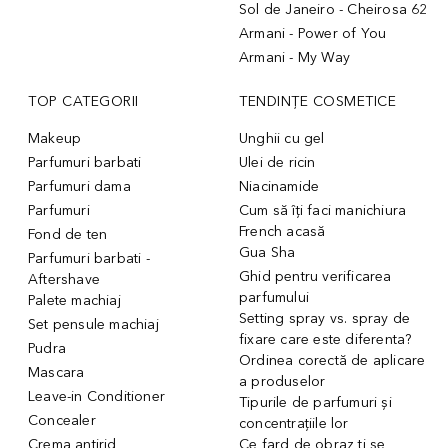
Sol de Janeiro - Cheirosa 62
Armani - Power of You
Armani - My Way
TOP CATEGORII
TENDINȚE COSMETICE
Makeup
Unghii cu gel
Parfumuri barbati
Ulei de ricin
Parfumuri dama
Niacinamide
Parfumuri
Cum să îți faci manichiura
French acasă
Fond de ten
Gua Sha
Parfumuri barbati -
Ghid pentru verificarea
Aftershave
parfumului
Palete machiaj
Setting spray vs. spray de
Set pensule machiaj
fixare care este diferenta?
Pudra
Ordinea corectă de aplicare
Mascara
a produselor
Leave-in Conditioner
Tipurile de parfumuri și
Concealer
concentrațiile lor
Crema antirid
Ce fard de obraz ți se