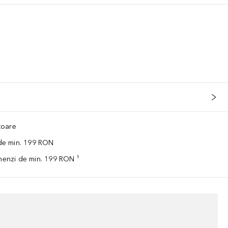
ătoare
 de min. 199 RON
omenzi de min. 199 RON ¹