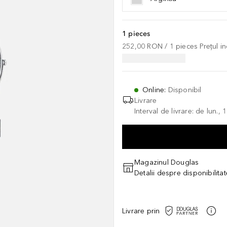
1 pieces
252,00 RON
 / 
1
pieces
Prețul i
Online
:
Disponibil
Livrare
Interval de livrare: de lun.
Magazinul Douglas
Detalii despre disponibilita
Livrare prin