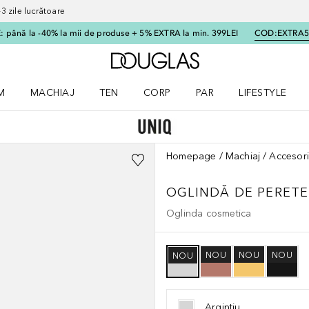
 zile lucrătoare
 până la -40% la mii de produse + 5% EXTRA la min. 399LEI
COD:
EXTRA
Către pagina principală
M
MACHIAJ
TEN
CORP
PAR
LIFESTYLE
dere meniu Parfum
Deschidere meniu Machiaj
Deschidere meniu Ten
Deschidere meniu Corp
Deschidere meniu Par
Deschidere meni
Homepage
Machiaj
Accesori
OGLINDĂ DE PERETE
Oglinda cosmetica
NOU
NOU
NOU
NOU
Argintiu