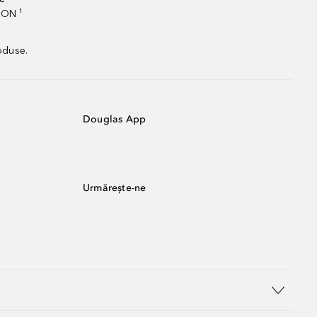
RON ¹
oduse.
Douglas App
Urmărește-ne