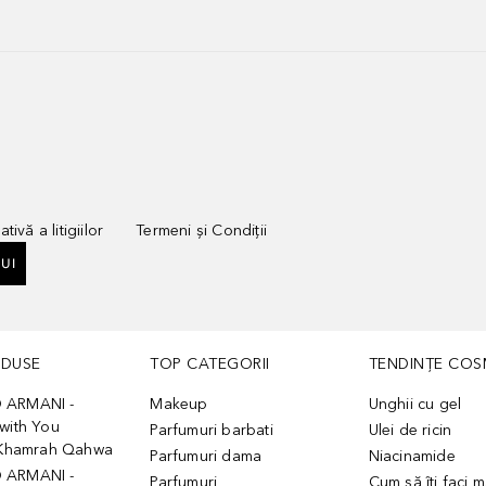
tivă a litigiilor
Termeni și Condiții
UI
ODUSE
TOP CATEGORII
TENDINȚE COS
 ARMANI -
Makeup
Unghii cu gel
with You
Parfumuri barbati
Ulei de ricin
- Khamrah Qahwa
Parfumuri dama
Niacinamide
 ARMANI -
Parfumuri
Cum să îți faci 