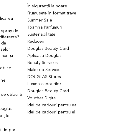
În siguranță la soare
Frumusețe în format travel
ficarea
Summer Sale
Toamna Parfumuri
. spray de
Sustenabilitate
 diferenta?
Reduceri
 de
Douglas Beauty Card
uselor
muri și
Aplicația Douglas
r
Beauty Services
 ți se
Make-up-Services
DOUGLAS Stores
ene
Lumea cadourilor
Douglas Beauty Card
 de căldură
Voucher Digital
Idei de cadouri pentru ea
Douglas
Idei de cadouri pentru el
ivește
ui de par