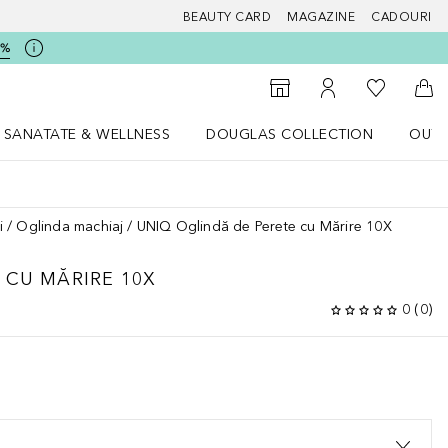
BEAUTY CARD
MAGAZINE
CADOURI
5%
 Douglas
Către List
Către Găsire magazin
Către Contul meu
Căt
SANATATE & WELLNESS
DOUGLAS COLLECTION
OUTL
u Lifestyle
Deschidere meniu SANATATE & WELLNESS
Deschidere meniu Douglas Collectio
i
Oglinda machiaj
UNIQ Oglindă de Perete cu Mărire 10X
 CU MĂRIRE 10X
0
(
0
)