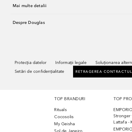
Mai multe detalii
Despre Douglas
Protecția datelor
Informații legale
Soluționarea alterna
Setări de confidențialitate
RETRAGEREA CONTRACTUL
TOP BRANDURI
TOP PR
Rituals
EMPORIO
Stronger 
Cocosolis
Lattafa 
My Geisha
EMPORIO
Sol de Janeiro