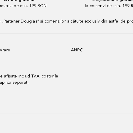
comenzi de min. 199 RON
la comenzi de min. 199 
artener Douglas” și comenzilor alcătuite exclusiv din astfel de pr
vrare
ANPC
le afișate includ TVA.
costurile
aplică separat.