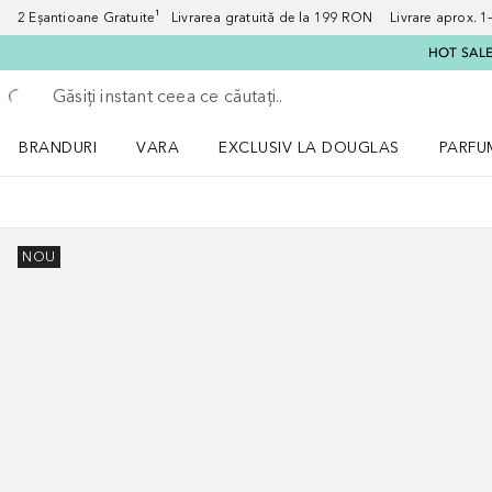
2 Eșantioane Gratuite¹ Livrarea gratuită de la 199 RON Livrare aprox. 1–3
HOT SALE:
Înapoi
Executați căutarea
BRANDURI
VARA
EXCLUSIV LA DOUGLAS
PARFU
Deschidere meniu BRANDURI
Deschidere meniu VARA
Deschi
NOU