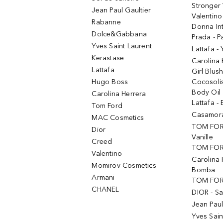
Stronger 
Jean Paul Gaultier
Valentino
Rabanne
Donna In
Dolce&Gabbana
Prada - P
Yves Saint Laurent
Lattafa -
Kerastase
Carolina
Lattafa
Girl Blus
Hugo Boss
Cocosoli
Body Oil
Carolina Herrera
Lattafa - 
Tom Ford
Casamorat
MAC Cosmetics
TOM FOR
Dior
Vanille
Creed
TOM FORD
Valentino
Carolina 
Momirov Cosmetics
Bomba
Armani
TOM FORD
CHANEL
DIOR - Sa
Jean Paul
Yves Sain