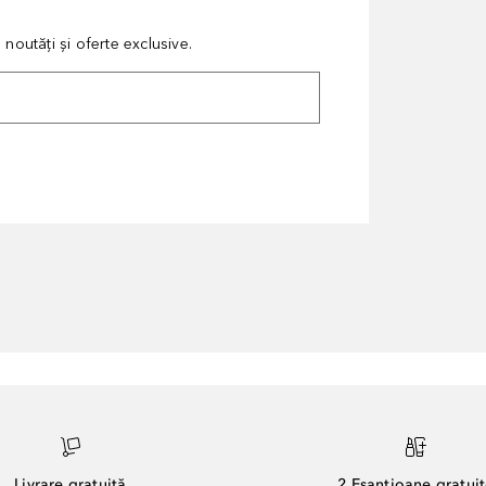
noutăți și oferte exclusive.
Livrare gratuită
2 Eșantioane gratui