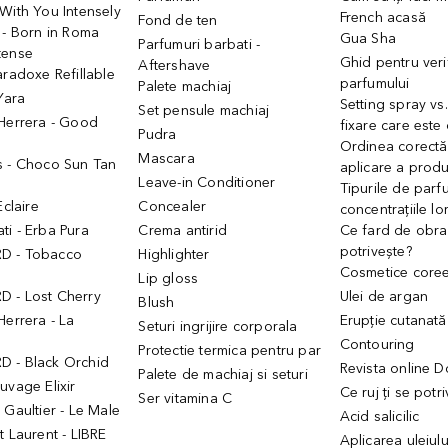
With You Intensely
French acasă
Fond de ten
 - Born in Roma
Gua Sha
Parfumuri barbati -
tense
Ghid pentru veri
Aftershave
aradoxe Refillable
parfumului
Palete machiaj
 Yara
Setting spray vs
Set pensule machiaj
 Herrera - Good
fixare care este
Pudra
h
Ordinea corectă
Mascara
s - Choco Sun Tan
aplicare a prod
Leave-in Conditioner
Tipurile de parfu
Eclaire
Concealer
concentrațiile lo
i - Erba Pura
Crema antirid
Ce fard de obraz
potrivește?
D - Tobacco
Highlighter
Cosmetice core
Lip gloss
 - Lost Cherry
Ulei de argan
Blush
Herrera - La
Erupție cutanată
Seturi ingrijire corporala
Contouring
Protectie termica pentru par
 - Black Orchid
Revista online 
Palete de machiaj si seturi
uvage Elixir
Ce ruj ți se potr
Ser vitamina C
 Gaultier - Le Male
Acid salicilic
t Laurent - LIBRE
Aplicarea uleiul