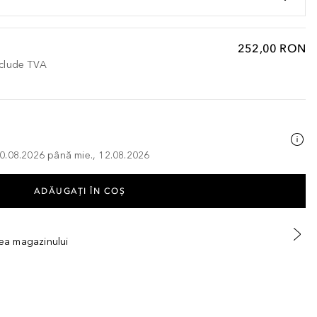
252,00 RON
nclude TVA
, 10.08.2026 până mie., 12.08.2026
ADĂUGAȚI ÎN COŞ
tea magazinului