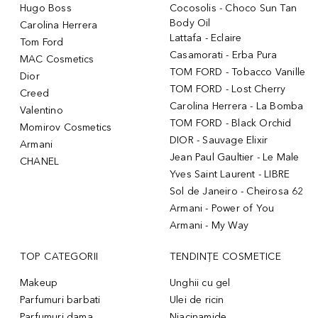
Hugo Boss
Cocosolis - Choco Sun Tan
Body Oil
Carolina Herrera
Lattafa - Eclaire
Tom Ford
Casamorati - Erba Pura
MAC Cosmetics
TOM FORD - Tobacco Vanille
Dior
TOM FORD - Lost Cherry
Creed
Carolina Herrera - La Bomba
Valentino
TOM FORD - Black Orchid
Momirov Cosmetics
DIOR - Sauvage Elixir
Armani
Jean Paul Gaultier - Le Male
CHANEL
Yves Saint Laurent - LIBRE
Sol de Janeiro - Cheirosa 62
Armani - Power of You
Armani - My Way
TOP CATEGORII
TENDINȚE COSMETICE
Makeup
Unghii cu gel
Parfumuri barbati
Ulei de ricin
Parfumuri dama
Niacinamide