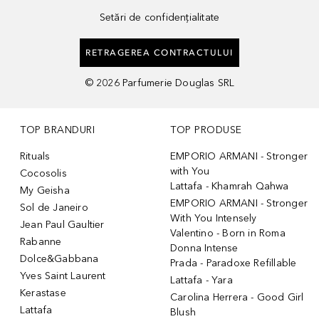
Setări de confidențialitate
RETRAGEREA CONTRACTULUI
©
2026
Parfumerie Douglas SRL
TOP BRANDURI
TOP PRODUSE
Rituals
EMPORIO ARMANI - Stronger
with You
Cocosolis
Lattafa - Khamrah Qahwa
My Geisha
EMPORIO ARMANI - Stronger
Sol de Janeiro
With You Intensely
Jean Paul Gaultier
Valentino - Born in Roma
Rabanne
Donna Intense
Dolce&Gabbana
Prada - Paradoxe Refillable
Yves Saint Laurent
Lattafa - Yara
Kerastase
Carolina Herrera - Good Girl
Lattafa
Blush