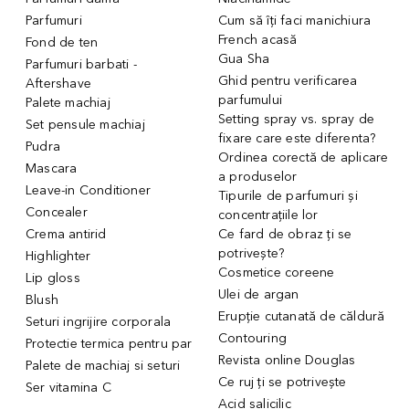
Parfumuri
Cum să îți faci manichiura
French acasă
Fond de ten
Gua Sha
Parfumuri barbati -
Ghid pentru verificarea
Aftershave
parfumului
Palete machiaj
Setting spray vs. spray de
Set pensule machiaj
fixare care este diferenta?
Pudra
Ordinea corectă de aplicare
Mascara
a produselor
Leave-in Conditioner
Tipurile de parfumuri și
Concealer
concentrațiile lor
Crema antirid
Ce fard de obraz ți se
potrivește?
Highlighter
Cosmetice coreene
Lip gloss
Ulei de argan
Blush
Erupție cutanată de căldură
Seturi ingrijire corporala
Contouring
Protectie termica pentru par
Revista online Douglas
Palete de machiaj si seturi
Ce ruj ți se potrivește
Ser vitamina C
Acid salicilic