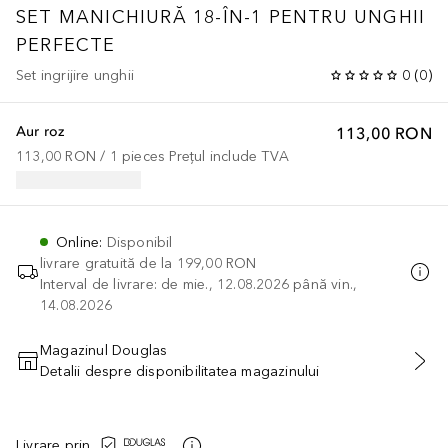
SET MANICHIURĂ 18-ÎN-1 PENTRU UNGHII
PERFECTE
Set ingrijire unghii
0
(
0
)
Aur roz
113,00 RON
113,00 RON
 / 
1
pieces
Prețul include TVA
Online
:
Disponibil
livrare gratuită de la
199,00 RON
Interval de livrare: de mie., 12.08.2026 până vin.,
14.08.2026
Magazinul Douglas
Detalii despre disponibilitatea magazinului
ADĂUGAȚI ÎN COŞ
Livrare prin