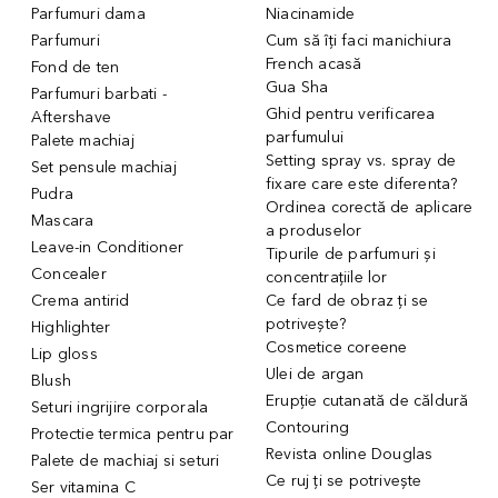
Parfumuri dama
Niacinamide
Parfumuri
Cum să îți faci manichiura
French acasă
Fond de ten
Gua Sha
Parfumuri barbati -
Ghid pentru verificarea
Aftershave
parfumului
Palete machiaj
Setting spray vs. spray de
Set pensule machiaj
fixare care este diferenta?
Pudra
Ordinea corectă de aplicare
Mascara
a produselor
Leave-in Conditioner
Tipurile de parfumuri și
Concealer
concentrațiile lor
Crema antirid
Ce fard de obraz ți se
potrivește?
Highlighter
Cosmetice coreene
Lip gloss
Ulei de argan
Blush
Erupție cutanată de căldură
Seturi ingrijire corporala
Contouring
Protectie termica pentru par
Revista online Douglas
Palete de machiaj si seturi
Ce ruj ți se potrivește
Ser vitamina C