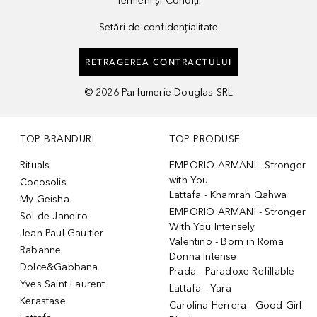
Termeni și Condiții
Setări de confidențialitate
RETRAGEREA CONTRACTULUI
©
2026
Parfumerie Douglas SRL
TOP BRANDURI
TOP PRODUSE
Rituals
EMPORIO ARMANI - Stronger
with You
Cocosolis
Lattafa - Khamrah Qahwa
My Geisha
EMPORIO ARMANI - Stronger
Sol de Janeiro
With You Intensely
Jean Paul Gaultier
Valentino - Born in Roma
Rabanne
Donna Intense
Dolce&Gabbana
Prada - Paradoxe Refillable
Yves Saint Laurent
Lattafa - Yara
Kerastase
Carolina Herrera - Good Girl