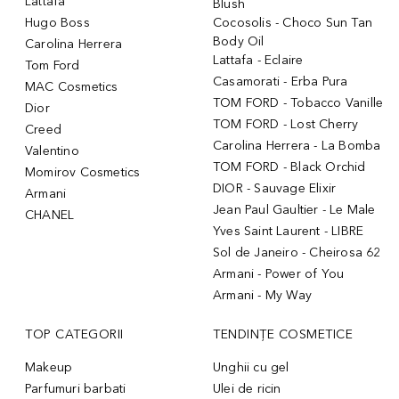
Lattafa
Blush
Hugo Boss
Cocosolis - Choco Sun Tan
Body Oil
Carolina Herrera
Lattafa - Eclaire
Tom Ford
Casamorati - Erba Pura
MAC Cosmetics
TOM FORD - Tobacco Vanille
Dior
TOM FORD - Lost Cherry
Creed
Carolina Herrera - La Bomba
Valentino
TOM FORD - Black Orchid
Momirov Cosmetics
DIOR - Sauvage Elixir
Armani
Jean Paul Gaultier - Le Male
CHANEL
Yves Saint Laurent - LIBRE
Sol de Janeiro - Cheirosa 62
Armani - Power of You
Armani - My Way
TOP CATEGORII
TENDINȚE COSMETICE
Makeup
Unghii cu gel
Parfumuri barbati
Ulei de ricin