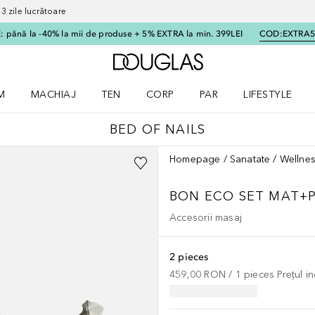
 zile lucrătoare
 până la -40% la mii de produse + 5% EXTRA la min. 399LEI
COD:
EXTRA
Către pagina principală
M
MACHIAJ
TEN
CORP
PAR
LIFESTYLE
dere meniu Parfum
Deschidere meniu Machiaj
Deschidere meniu Ten
Deschidere meniu Corp
Deschidere meniu Par
Deschidere meni
BED OF NAILS
Homepage
Sanatate
Wellne
BON ECO SET MAT+
Accesorii masaj
2 pieces
459,00 RON
 / 
1
pieces
Prețul i