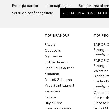
Protecția datelor
Informații legale
Soluționarea alterna
Setări de confidențialitate
RETRAGEREA CONTRACTUL
TOP BRANDURI
TOP PR
Rituals
EMPORIO
Stronger 
Cocosolis
Lattafa 
My Geisha
EMPORIO
Sol de Janeiro
Stronger 
Jean Paul Gaultier
Valentino
Rabanne
Donna In
Dolce&Gabbana
Prada - P
Yves Saint Laurent
Lattafa -
Kerastase
Carolina
Lattafa
Girl Blus
Hugo Boss
Cocosoli
Body Oil
Carolina Herrera