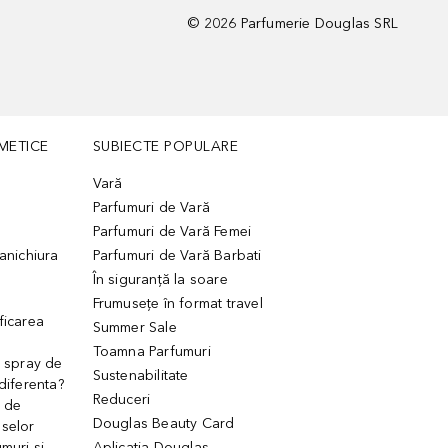
©
2026
Parfumerie Douglas SRL
METICE
SUBIECTE POPULARE
Vară
Parfumuri de Vară
Parfumuri de Vară Femei
manichiura
Parfumuri de Vară Barbati
În siguranță la soare
Frumusețe în format travel
ficarea
Summer Sale
Toamna Parfumuri
. spray de
Sustenabilitate
 diferenta?
Reduceri
 de
Douglas Beauty Card
uselor
muri și
Aplicația Douglas