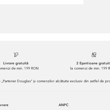
Livrare gratuită
2 Eșantioane gratui
comenzi de min. 199 RON
la comenzi de min. 199 
artener Douglas” și comenzilor alcătuite exclusiv din astfel de pr
vrare
ANPC