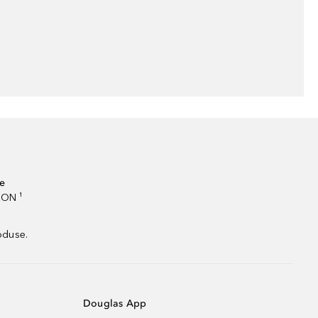
te
RON ¹
oduse.
Douglas App