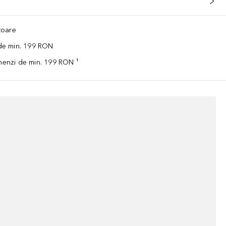
ătoare
 de min. 199 RON
omenzi de min. 199 RON ¹