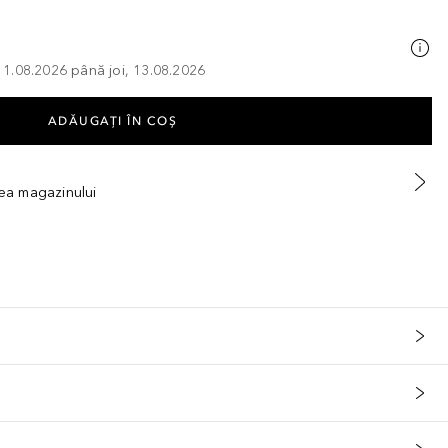
, 11.08.2026 până joi, 13.08.2026
ADĂUGAȚI ÎN COŞ
tea magazinului