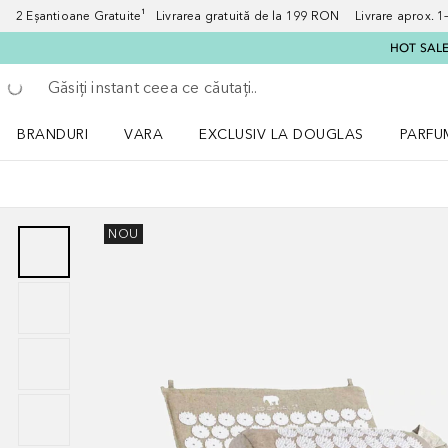
2 Eșantioane Gratuite¹ Livrarea gratuită de la 199 RON Livrare aprox. 1–3
HOT SALE:
Înapoi
Executați căutarea
BRANDURI
VARA
EXCLUSIV LA DOUGLAS
PARFU
Deschidere meniu BRANDURI
Deschidere meniu VARA
Deschi
NOU