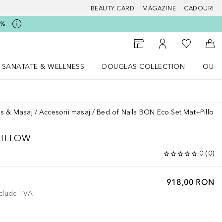
BEAUTY CARD
MAGAZINE
CADOURI
5%
 Douglas
Către List
Către Găsire magazin
Către Contul meu
Căt
SANATATE & WELLNESS
DOUGLAS COLLECTION
OUTL
u Lifestyle
Deschidere meniu SANATATE & WELLNESS
Deschidere meniu Douglas Collectio
ss & Masaj
Accesorii masaj
Bed of Nails BON Eco Set Mat+Pillow
PILLOW
0
(
0
)
918,00 RON
nclude TVA