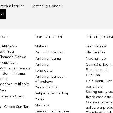
tivă a litigiilor
Termeni și Condiții
UI
ODUSE
TOP CATEGORII
TENDINȚE COS
 ARMANI -
Makeup
Unghii cu gel
with You
Parfumuri barbati
Ulei de ricin
- Khamrah Qahwa
Parfumuri dama
Niacinamide
 ARMANI -
Parfumuri
Cum să îți faci 
With You Intensely
French acasă
Fond de ten
 - Born in Roma
Gua Sha
Parfumuri barbati -
tense
Ghid pentru veri
Aftershave
aradoxe Refillable
parfumului
Palete machiaj
 Yara
Setting spray vs
Set pensule machiaj
 Herrera - Good
fixare care este
Pudra
h
Ordinea corectă
Mascara
s - Choco Sun Tan
aplicare a prod
Leave-in Conditioner
Tipurile de parfu