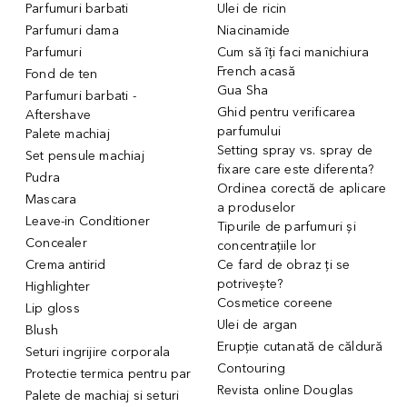
Parfumuri barbati
Ulei de ricin
Parfumuri dama
Niacinamide
Parfumuri
Cum să îți faci manichiura
French acasă
Fond de ten
Gua Sha
Parfumuri barbati -
Ghid pentru verificarea
Aftershave
parfumului
Palete machiaj
Setting spray vs. spray de
Set pensule machiaj
fixare care este diferenta?
Pudra
Ordinea corectă de aplicare
Mascara
a produselor
Leave-in Conditioner
Tipurile de parfumuri și
Concealer
concentrațiile lor
Crema antirid
Ce fard de obraz ți se
potrivește?
Highlighter
Cosmetice coreene
Lip gloss
Ulei de argan
Blush
Erupție cutanată de căldură
Seturi ingrijire corporala
Contouring
Protectie termica pentru par
Revista online Douglas
Palete de machiaj si seturi