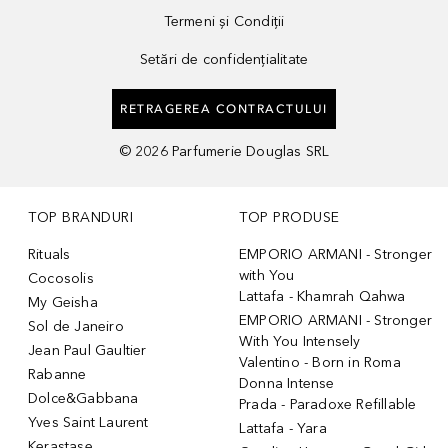
Termeni și Condiții
Setări de confidențialitate
RETRAGEREA CONTRACTULUI
©
2026
Parfumerie Douglas SRL
TOP BRANDURI
TOP PRODUSE
Rituals
EMPORIO ARMANI - Stronger
with You
Cocosolis
Lattafa - Khamrah Qahwa
My Geisha
EMPORIO ARMANI - Stronger
Sol de Janeiro
With You Intensely
Jean Paul Gaultier
Valentino - Born in Roma
Rabanne
Donna Intense
Dolce&Gabbana
Prada - Paradoxe Refillable
Yves Saint Laurent
Lattafa - Yara
Kerastase