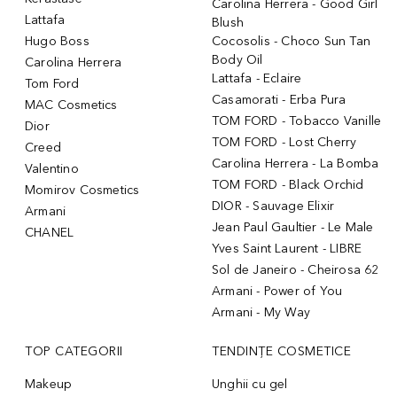
Carolina Herrera - Good Girl
Lattafa
Blush
Hugo Boss
Cocosolis - Choco Sun Tan
Body Oil
Carolina Herrera
Lattafa - Eclaire
Tom Ford
Casamorati - Erba Pura
MAC Cosmetics
TOM FORD - Tobacco Vanille
Dior
TOM FORD - Lost Cherry
Creed
Carolina Herrera - La Bomba
Valentino
TOM FORD - Black Orchid
Momirov Cosmetics
DIOR - Sauvage Elixir
Armani
Jean Paul Gaultier - Le Male
CHANEL
Yves Saint Laurent - LIBRE
Sol de Janeiro - Cheirosa 62
Armani - Power of You
Armani - My Way
TOP CATEGORII
TENDINȚE COSMETICE
Makeup
Unghii cu gel