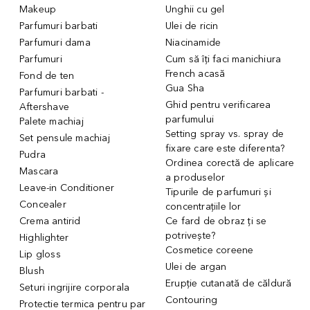
Makeup
Unghii cu gel
Parfumuri barbati
Ulei de ricin
Parfumuri dama
Niacinamide
Parfumuri
Cum să îți faci manichiura
French acasă
Fond de ten
Gua Sha
Parfumuri barbati -
Ghid pentru verificarea
Aftershave
parfumului
Palete machiaj
Setting spray vs. spray de
Set pensule machiaj
fixare care este diferenta?
Pudra
Ordinea corectă de aplicare
Mascara
a produselor
Leave-in Conditioner
Tipurile de parfumuri și
Concealer
concentrațiile lor
Crema antirid
Ce fard de obraz ți se
potrivește?
Highlighter
Cosmetice coreene
Lip gloss
Ulei de argan
Blush
Erupție cutanată de căldură
Seturi ingrijire corporala
Contouring
Protectie termica pentru par