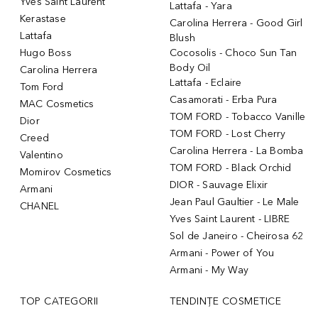
Yves Saint Laurent
Lattafa - Yara
Kerastase
Carolina Herrera - Good Girl
Lattafa
Blush
Hugo Boss
Cocosolis - Choco Sun Tan
Body Oil
Carolina Herrera
Lattafa - Eclaire
Tom Ford
Casamorati - Erba Pura
MAC Cosmetics
TOM FORD - Tobacco Vanille
Dior
TOM FORD - Lost Cherry
Creed
Carolina Herrera - La Bomba
Valentino
TOM FORD - Black Orchid
Momirov Cosmetics
DIOR - Sauvage Elixir
Armani
Jean Paul Gaultier - Le Male
CHANEL
Yves Saint Laurent - LIBRE
Sol de Janeiro - Cheirosa 62
Armani - Power of You
Armani - My Way
TOP CATEGORII
TENDINȚE COSMETICE