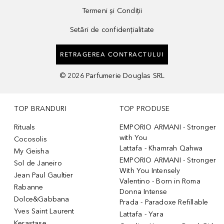
Termeni și Condiții
Setări de confidențialitate
RETRAGEREA CONTRACTULUI
©
2026
Parfumerie Douglas SRL
TOP BRANDURI
TOP PRODUSE
Rituals
EMPORIO ARMANI - Stronger
with You
Cocosolis
Lattafa - Khamrah Qahwa
My Geisha
EMPORIO ARMANI - Stronger
Sol de Janeiro
With You Intensely
Jean Paul Gaultier
Valentino - Born in Roma
Rabanne
Donna Intense
Dolce&Gabbana
Prada - Paradoxe Refillable
Yves Saint Laurent
Lattafa - Yara
Kerastase