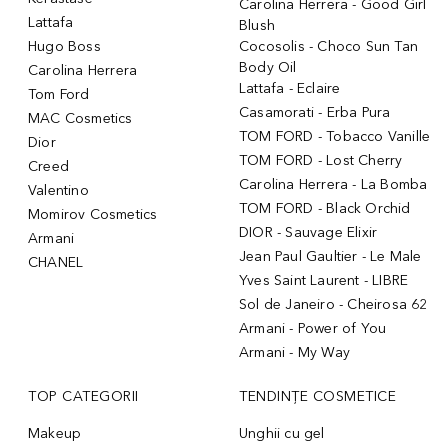
Carolina Herrera - Good Girl
Lattafa
Blush
Hugo Boss
Cocosolis - Choco Sun Tan
Body Oil
Carolina Herrera
Lattafa - Eclaire
Tom Ford
Casamorati - Erba Pura
MAC Cosmetics
TOM FORD - Tobacco Vanille
Dior
TOM FORD - Lost Cherry
Creed
Carolina Herrera - La Bomba
Valentino
TOM FORD - Black Orchid
Momirov Cosmetics
DIOR - Sauvage Elixir
Armani
Jean Paul Gaultier - Le Male
CHANEL
Yves Saint Laurent - LIBRE
Sol de Janeiro - Cheirosa 62
Armani - Power of You
Armani - My Way
TOP CATEGORII
TENDINȚE COSMETICE
Makeup
Unghii cu gel