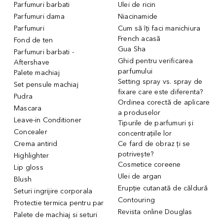
Parfumuri barbati
Ulei de ricin
Parfumuri dama
Niacinamide
Parfumuri
Cum să îți faci manichiura
French acasă
Fond de ten
Gua Sha
Parfumuri barbati -
Ghid pentru verificarea
Aftershave
parfumului
Palete machiaj
Setting spray vs. spray de
Set pensule machiaj
fixare care este diferenta?
Pudra
Ordinea corectă de aplicare
Mascara
a produselor
Leave-in Conditioner
Tipurile de parfumuri și
Concealer
concentrațiile lor
Crema antirid
Ce fard de obraz ți se
potrivește?
Highlighter
Cosmetice coreene
Lip gloss
Ulei de argan
Blush
Erupție cutanată de căldură
Seturi ingrijire corporala
Contouring
Protectie termica pentru par
Revista online Douglas
Palete de machiaj si seturi