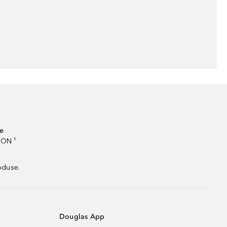
te
RON ¹
oduse.
Douglas App