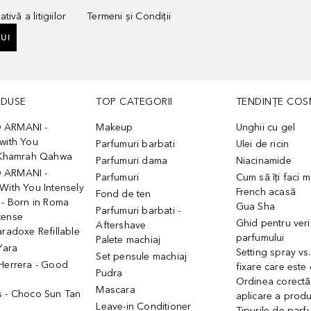
tivă a litigiilor
Termeni și Condiții
UI
ODUSE
TOP CATEGORII
TENDINȚE COS
 ARMANI -
Makeup
Unghii cu gel
with You
Parfumuri barbati
Ulei de ricin
- Khamrah Qahwa
Parfumuri dama
Niacinamide
 ARMANI -
Parfumuri
Cum să îți faci 
With You Intensely
French acasă
Fond de ten
 - Born in Roma
Gua Sha
Parfumuri barbati -
tense
Ghid pentru veri
Aftershave
aradoxe Refillable
parfumului
Palete machiaj
 Yara
Setting spray vs
Set pensule machiaj
 Herrera - Good
fixare care este
Pudra
h
Ordinea corectă
Mascara
s - Choco Sun Tan
aplicare a prod
Leave-in Conditioner
Tipurile de parfu