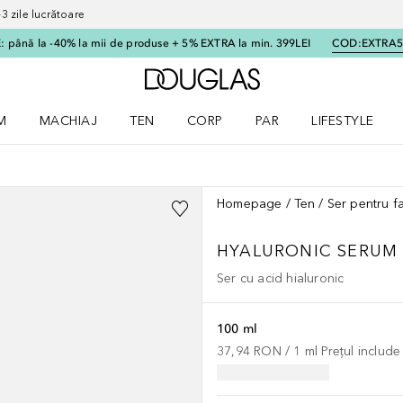
 zile lucrătoare
 până la -40% la mii de produse + 5% EXTRA la min. 399LEI
COD:
EXTRA
Către pagina principală
M
MACHIAJ
TEN
CORP
PAR
LIFESTYLE
dere meniu Parfum
Deschidere meniu Machiaj
Deschidere meniu Ten
Deschidere meniu Corp
Deschidere meniu Par
Deschidere meni
Homepage
Ten
Ser pentru f
HYALURONIC SERUM
Ser cu acid hialuronic
100 ml
37,94 RON
 / 
1
ml
Prețul includ