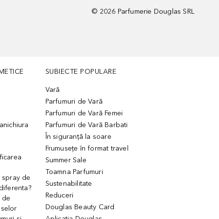
©
2026
Parfumerie Douglas SRL
METICE
SUBIECTE POPULARE
Vară
Parfumuri de Vară
Parfumuri de Vară Femei
manichiura
Parfumuri de Vară Barbati
În siguranță la soare
Frumusețe în format travel
ficarea
Summer Sale
Toamna Parfumuri
. spray de
Sustenabilitate
 diferenta?
Reduceri
 de
Douglas Beauty Card
uselor
muri și
Aplicația Douglas