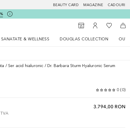
BEAUTY CARD
MAGAZINE
CADOURI
5%
 Douglas
Către List
Către Găsire magazin
Către Contul meu
Căt
SANATATE & WELLNESS
DOUGLAS COLLECTION
OUTL
u Lifestyle
Deschidere meniu SANATATE & WELLNESS
Deschidere meniu Douglas Collectio
ata
Ser acid hialuronic
Dr. Barbara Sturm Hyaluronic Serum
0
(
0
)
3.794,00 RON
e TVA