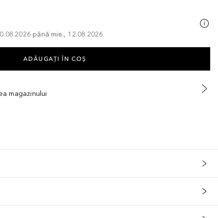
, 10.08.2026 până mie., 12.08.2026
ADĂUGAȚI ÎN COŞ
tea magazinului