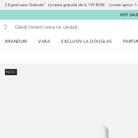
2 Eșantioane Gratuite¹ Livrarea gratuită de la 199 RON Livrare aprox. 1–3
HOT SALE:
Înapoi
Executați căutarea
BRANDURI
VARA
EXCLUSIV LA DOUGLAS
PARFU
Deschidere meniu BRANDURI
Deschidere meniu VARA
Deschi
NOU