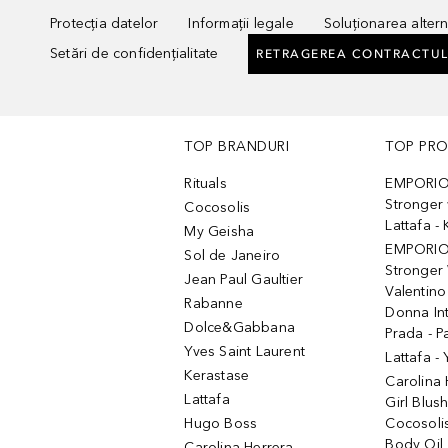
Protecția datelor
Informații legale
Soluționarea alterna
Setări de confidențialitate
RETRAGEREA CONTRACTUL
TOP BRANDURI
TOP PR
Rituals
EMPORIO
Stronger 
Cocosolis
Lattafa 
My Geisha
EMPORIO
Sol de Janeiro
Stronger 
Jean Paul Gaultier
Valentino
Rabanne
Donna In
Dolce&Gabbana
Prada - P
Yves Saint Laurent
Lattafa -
Kerastase
Carolina
Lattafa
Girl Blus
Hugo Boss
Cocosoli
Body Oil
Carolina Herrera