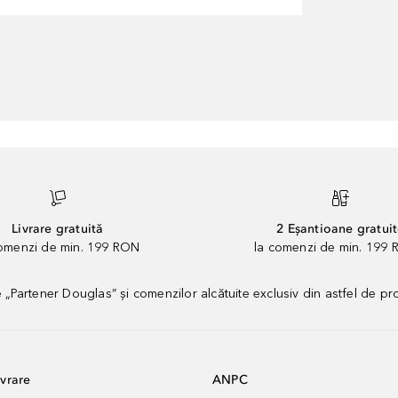
Livrare gratuită
2 Eșantioane gratui
comenzi de min. 199 RON
la comenzi de min. 199 
artener Douglas” și comenzilor alcătuite exclusiv din astfel de pr
vrare
ANPC