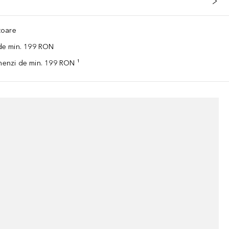
ătoare
 de min. 199 RON
omenzi de min. 199 RON ¹