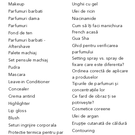
Makeup
Unghii cu gel
Parfumuri barbati
Ulei de ricin
Parfumuri dama
Niacinamide
Parfumuri
Cum să îți faci manichiura
French acasă
Fond de ten
Gua Sha
Parfumuri barbati -
Ghid pentru verificarea
Aftershave
parfumului
Palete machiaj
Setting spray vs. spray de
Set pensule machiaj
fixare care este diferenta?
Pudra
Ordinea corectă de aplicare
Mascara
a produselor
Leave-in Conditioner
Tipurile de parfumuri și
Concealer
concentrațiile lor
Crema antirid
Ce fard de obraz ți se
potrivește?
Highlighter
Cosmetice coreene
Lip gloss
Ulei de argan
Blush
Erupție cutanată de căldură
Seturi ingrijire corporala
Contouring
Protectie termica pentru par