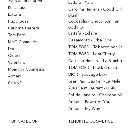
Yves Saint Laurent
Lattafa - Yara
Kerastase
Carolina Herrera - Good Girl
Lattafa
Blush
Hugo Boss
Cocosolis - Choco Sun Tan
Body Oil
Carolina Herrera
Lattafa - Eclaire
Tom Ford
Casamorati - Erba Pura
MAC Cosmetics
TOM FORD - Tobacco Vanille
Dior
TOM FORD - Lost Cherry
Creed
Carolina Herrera - La Bomba
Valentino
TOM FORD - Black Orchid
Momirov Cosmetics
DIOR - Sauvage Elixir
Armani
Jean Paul Gaultier - Le Male
CHANEL
Yves Saint Laurent - LIBRE
Sol de Janeiro - Cheirosa 62
Armani - Power of You
Armani - My Way
TOP CATEGORII
TENDINȚE COSMETICE