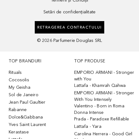
Termeni și Condiții
Setări de confidențialitate
RETRAGEREA CONTRACTULUI
©
2026
Parfumerie Douglas SRL
TOP BRANDURI
TOP PRODUSE
Rituals
EMPORIO ARMANI - Stronger
with You
Cocosolis
Lattafa - Khamrah Qahwa
My Geisha
EMPORIO ARMANI - Stronger
Sol de Janeiro
With You Intensely
Jean Paul Gaultier
Valentino - Born in Roma
Rabanne
Donna Intense
Dolce&Gabbana
Prada - Paradoxe Refillable
Yves Saint Laurent
Lattafa - Yara
Kerastase
Carolina Herrera - Good Girl