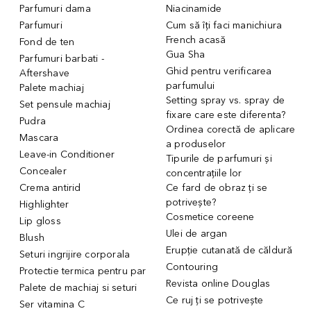
Parfumuri dama
Niacinamide
Parfumuri
Cum să îți faci manichiura
French acasă
Fond de ten
Gua Sha
Parfumuri barbati -
Ghid pentru verificarea
Aftershave
parfumului
Palete machiaj
Setting spray vs. spray de
Set pensule machiaj
fixare care este diferenta?
Pudra
Ordinea corectă de aplicare
Mascara
a produselor
Leave-in Conditioner
Tipurile de parfumuri și
Concealer
concentrațiile lor
Crema antirid
Ce fard de obraz ți se
potrivește?
Highlighter
Cosmetice coreene
Lip gloss
Ulei de argan
Blush
Erupție cutanată de căldură
Seturi ingrijire corporala
Contouring
Protectie termica pentru par
Revista online Douglas
Palete de machiaj si seturi
Ce ruj ți se potrivește
Ser vitamina C