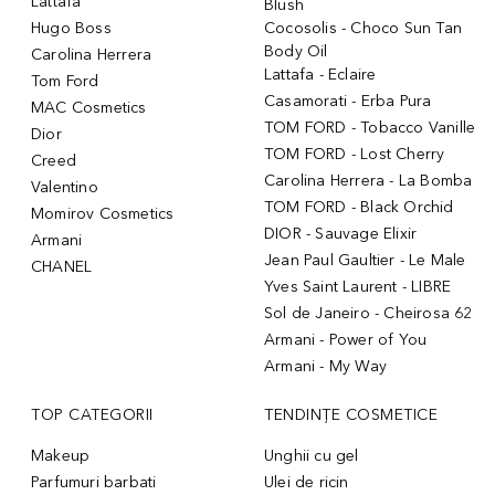
Lattafa
Blush
Hugo Boss
Cocosolis - Choco Sun Tan
Body Oil
Carolina Herrera
Lattafa - Eclaire
Tom Ford
Casamorati - Erba Pura
MAC Cosmetics
TOM FORD - Tobacco Vanille
Dior
TOM FORD - Lost Cherry
Creed
Carolina Herrera - La Bomba
Valentino
TOM FORD - Black Orchid
Momirov Cosmetics
DIOR - Sauvage Elixir
Armani
Jean Paul Gaultier - Le Male
CHANEL
Yves Saint Laurent - LIBRE
Sol de Janeiro - Cheirosa 62
Armani - Power of You
Armani - My Way
TOP CATEGORII
TENDINȚE COSMETICE
Makeup
Unghii cu gel
Parfumuri barbati
Ulei de ricin