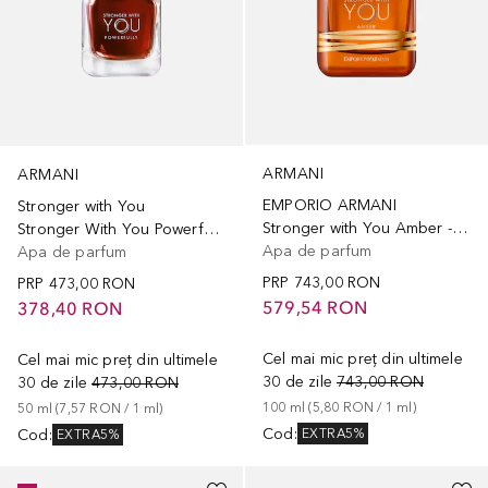
ARMANI
ARMANI
EMPORIO ARMANI
Stronger with You
Stronger with You Amber - Eau de Parfum
Stronger With You Powerfully Eau de Parfum
Apa de parfum
Apa de parfum
PRP
743,00 RON
PRP
473,00 RON
579,54 RON
378,40 RON
Cel mai mic preț din ultimele
Cel mai mic preț din ultimele
30 de zile
743,00 RON
30 de zile
473,00 RON
100
ml
 (
5,80 RON
 / 
1
ml
)
50
ml
 (
7,57 RON
 / 
1
ml
)
Cod
:
Cod
:
EXTRA5%
EXTRA5%