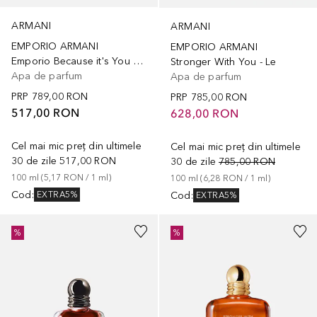
ARMANI
ARMANI
EMPORIO ARMANI
EMPORIO ARMANI
Emporio Because it's You Eau de Parfum
Stronger With You - Le
Apa de parfum
Apa de parfum
PRP
789,00 RON
PRP
785,00 RON
517,00 RON
628,00 RON
Cel mai mic preț din ultimele
Cel mai mic preț din ultimele
30 de zile
517,00 RON
30 de zile
785,00 RON
100
ml
 (
5,17 RON
 / 
1
ml
)
100
ml
 (
6,28 RON
 / 
1
ml
)
Cod
:
Cod
:
EXTRA5%
EXTRA5%
%
%