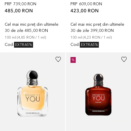
PRP
739,00 RON
PRP
609,00 RON
485,00 RON
423,00 RON
Cel mai mic preț din ultimele
Cel mai mic preț din ultimele
30 de zile
485,00 RON
30 de zile
399,00 RON
100
ml
 (
4,85 RON
 / 
1
ml
)
100
ml
 (
4,23 RON
 / 
1
ml
)
Cod
:
Cod
:
EXTRA5%
EXTRA5%
%