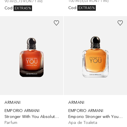
100
ml
 (
6,03 RON
 / 
1
ml
)
90
ml
 (
5,73 RON
 / 
1
ml
)
Cod
:
Cod
:
EXTRA5%
EXTRA5%
ARMANI
ARMANI
EMPORIO ARMANI
EMPORIO ARMANI
Stronger With You Absolutely Eau de
Emporio Stronger with You Eau de Toilette
Parfum
Apa de Toaleta