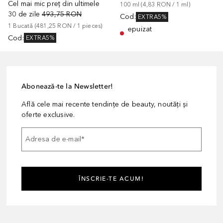
Cel mai mic preț din ultimele
100
ml
 (
4,83 RON
 / 
1
ml
)
30 de zile
493,75 RON
Cod
:
EXTRA5%
1
Bucată
 (
481,25 RON
 / 
1
pieces
)
epuizat
Cod
:
EXTRA5%
Abonează-te la Newsletter!
Află cele mai recente tendințe de beauty, noutăți și
oferte exclusive.
Adresa de e-mail
*
ÎNSCRIE-TE ACUM!