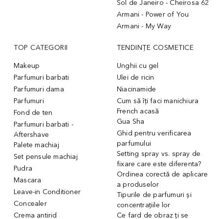
Sol de Janeiro - Cheirosa 62
Armani - Power of You
Armani - My Way
TOP CATEGORII
TENDINȚE COSMETICE
Makeup
Unghii cu gel
Parfumuri barbati
Ulei de ricin
Parfumuri dama
Niacinamide
Parfumuri
Cum să îți faci manichiura
French acasă
Fond de ten
Gua Sha
Parfumuri barbati -
Ghid pentru verificarea
Aftershave
parfumului
Palete machiaj
Setting spray vs. spray de
Set pensule machiaj
fixare care este diferenta?
Pudra
Ordinea corectă de aplicare
Mascara
a produselor
Leave-in Conditioner
Tipurile de parfumuri și
Concealer
concentrațiile lor
Crema antirid
Ce fard de obraz ți se