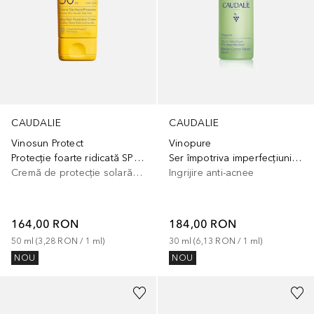
CAUDALIE
CAUDALIE
Vinosun Protect
Vinopure
Protecție foarte ridicată SPF 50+
Ser împotriva imperfecțiunilor
Cremă de protecție solară pentru corp
Ingrijire anti-acnee
164,00 RON
184,00 RON
50
ml
 (
3,28 RON
 / 
1
ml
)
30
ml
 (
6,13 RON
 / 
1
ml
)
NOU
NOU