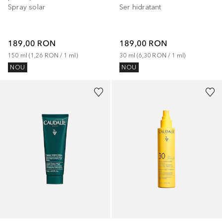
Ser hidratant
Spray solar
189,00 RON
189,00 RON
30
ml
 (
6,30 RON
 / 
1
ml
)
150
ml
 (
1,26 RON
 / 
1
ml
)
NOU
NOU