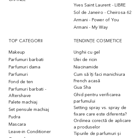
Yves Saint Laurent - LIBRE
Sol de Janeiro - Cheirosa 62
Armani - Power of You
Armani - My Way
TOP CATEGORII
TENDINȚE COSMETICE
Makeup
Unghii cu gel
Parfumuri barbati
Ulei de ricin
Parfumuri dama
Niacinamide
Parfumuri
Cum să îți faci manichiura
French acasă
Fond de ten
Gua Sha
Parfumuri barbati -
Ghid pentru verificarea
Aftershave
parfumului
Palete machiaj
Setting spray vs. spray de
Set pensule machiaj
fixare care este diferenta?
Pudra
Ordinea corectă de aplicare
Mascara
a produselor
Leave-in Conditioner
Tipurile de parfumuri și