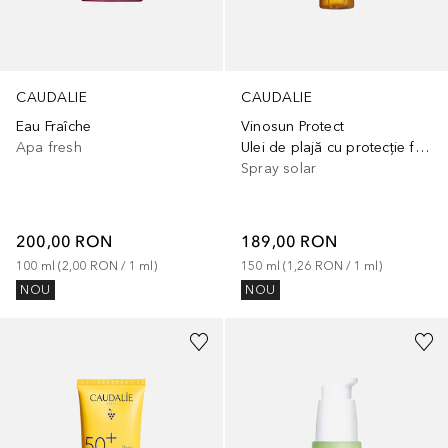
CAUDALIE
CAUDALIE
Eau Fraîche
Vinosun Protect
Apa fresh
Ulei de plajă cu protecție foarte ridicată SPF 50
Spray solar
200,00 RON
189,00 RON
100
ml
 (
2,00 RON
 / 
1
ml
)
150
ml
 (
1,26 RON
 / 
1
ml
)
NOU
NOU