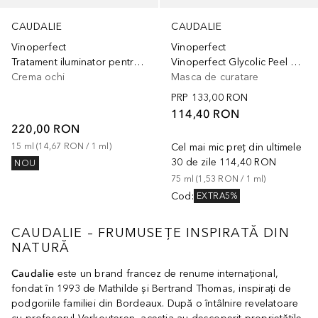
CAUDALIE
CAUDALIE
Vinoperfect
Vinoperfect
Tratament iluminator pentru ochi
Vinoperfect Glycolic Peel Mask
Crema ochi
Masca de curatare
PRP
133,00 RON
114,40 RON
220,00 RON
15
ml
 (
14,67 RON
 / 
1
ml
)
Cel mai mic preț din ultimele
30 de zile
114,40 RON
NOU
75
ml
 (
1,53 RON
 / 
1
ml
)
Cod
:
EXTRA5%
CAUDALIE – FRUMUSEȚE INSPIRATĂ DIN
NATURĂ
Caudalie
este un brand francez de renume internațional,
fondat în 1993 de Mathilde și Bertrand Thomas, inspirați de
podgoriile familiei din Bordeaux. După o întâlnire revelatoare