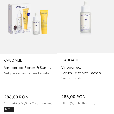
CAUDALIE
CAUDALIE
Vinoperfect
Vinoperfect Serum & Sun Care Set 2026
Serum Eclat Anti-Taches
Set pentru ingrijirea faciala
Ser iluminator
286,00 RON
286,00 RON
30
ml
 (
9,53 RON
 / 
1
ml
)
1
Bucată
 (
286,00 RON
 / 
1
pieces
)
NOU