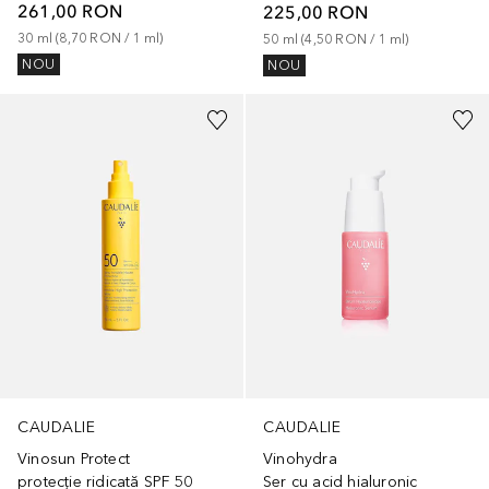
261,00 RON
225,00 RON
30
ml
 (
8,70 RON
 / 
1
ml
)
50
ml
 (
4,50 RON
 / 
1
ml
)
NOU
NOU
CAUDALIE
CAUDALIE
Vinohydra
Vinosun Protect
Ser cu acid hialuronic
protecție ridicată SPF 50