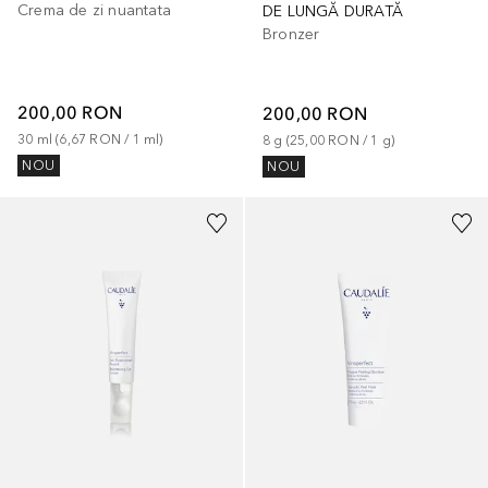
Crema de zi nuantata
DE LUNGĂ DURATĂ
Bronzer
200,00 RON
200,00 RON
30
ml
 (
6,67 RON
 / 
1
ml
)
8
g
 (
25,00 RON
 / 
1
g
)
NOU
NOU