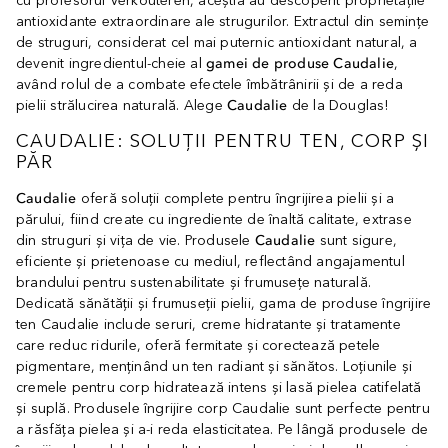
cu profesorul Verkouteren, aceștia au descoperit proprietățile
antioxidante extraordinare ale strugurilor. Extractul din semințe
de struguri, considerat cel mai puternic antioxidant natural, a
devenit ingredientul-cheie al
gamei de produse Caudalie
,
având rolul de a combate efectele îmbătrânirii și de a reda
pielii strălucirea naturală. Alege
Caudalie
de la Douglas!
CAUDALIE: SOLUȚII PENTRU TEN, CORP ȘI
PĂR
Caudalie
oferă soluții complete pentru îngrijirea pielii și a
părului, fiind create cu ingrediente de înaltă calitate, extrase
din struguri și vița de vie. Produsele
Caudalie
sunt sigure,
eficiente și prietenoase cu mediul, reflectând angajamentul
brandului pentru sustenabilitate și frumusețe naturală.
Dedicată sănătății și frumuseții pielii, gama de produse îngrijire
ten Caudalie include seruri, creme hidratante și tratamente
care reduc ridurile, oferă fermitate și corectează petele
pigmentare, menținând un ten radiant și sănătos. Loțiunile și
cremele pentru corp hidratează intens și lasă pielea catifelată
și suplă. Produsele îngrijire corp Caudalie sunt perfecte pentru
a răsfăța pielea și a-i reda elasticitatea. Pe lângă produsele de