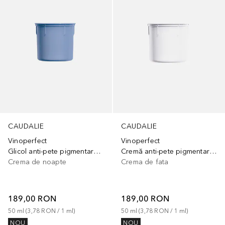
CAUDALIE
CAUDALIE
Vinoperfect
Vinoperfect
Glicol anti-pete pigmentare – rezerve
Cremă anti-pete pigmentare cu niacinamidă – reîncărcare
Crema de noapte
Crema de fata
189,00 RON
189,00 RON
50
ml
 (
3,78 RON
 / 
1
ml
)
50
ml
 (
3,78 RON
 / 
1
ml
)
NOU
NOU