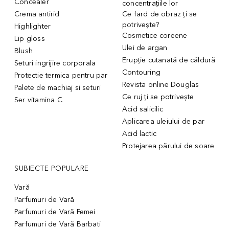
Concealer
concentrațiile lor
Crema antirid
Ce fard de obraz ți se
potrivește?
Highlighter
Cosmetice coreene
Lip gloss
Ulei de argan
Blush
Erupție cutanată de căldură
Seturi ingrijire corporala
Contouring
Protectie termica pentru par
Revista online Douglas
Palete de machiaj si seturi
Ce ruj ți se potrivește
Ser vitamina C
Acid salicilic
Aplicarea uleiului de par
Acid lactic
Protejarea părului de soare
SUBIECTE POPULARE
Vară
Parfumuri de Vară
Parfumuri de Vară Femei
Parfumuri de Vară Barbati