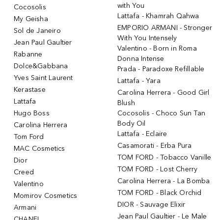
with You
Cocosolis
Lattafa - Khamrah Qahwa
My Geisha
EMPORIO ARMANI - Stronger
Sol de Janeiro
With You Intensely
Jean Paul Gaultier
Valentino - Born in Roma
Rabanne
Donna Intense
Dolce&Gabbana
Prada - Paradoxe Refillable
Yves Saint Laurent
Lattafa - Yara
Kerastase
Carolina Herrera - Good Girl
Lattafa
Blush
Hugo Boss
Cocosolis - Choco Sun Tan
Body Oil
Carolina Herrera
Lattafa - Eclaire
Tom Ford
Casamorati - Erba Pura
MAC Cosmetics
TOM FORD - Tobacco Vanille
Dior
TOM FORD - Lost Cherry
Creed
Carolina Herrera - La Bomba
Valentino
TOM FORD - Black Orchid
Momirov Cosmetics
DIOR - Sauvage Elixir
Armani
Jean Paul Gaultier - Le Male
CHANEL