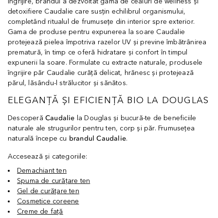
îngrijire, brandul a dezvoltat gama de ceaiuri de wellness şi
detoxifiere Caudalie care susțin echilibrul organismului,
completând ritualul de frumusețe din interior spre exterior.
Gama de produse pentru expunerea la soare Caudalie
protejează pielea împotriva razelor UV și previne îmbătrânirea
prematură, în timp ce oferă hidratare și confort în timpul
expunerii la soare. Formulate cu extracte naturale, produsele
îngrijire păr Caudalie curăță delicat, hrănesc și protejează
părul, lăsându-l strălucitor și sănătos.
ELEGANȚĂ ȘI EFICIENȚĂ BIO LA DOUGLAS
Descoperă
Caudalie
la Douglas și bucură-te de beneficiile
naturale ale strugurilor pentru ten, corp și păr. Frumusețea
naturală începe cu
brandul Caudalie
.
Accesează și categoriile:
Demachiant ten
Spuma de curățare ten
Gel de curățare ten
Cosmetice coreene
Creme de față