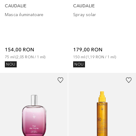
CAUDALIE
CAUDALIE
Masca iluminatoare
Spray solar
154,00 RON
179,00 RON
75
ml
 (
2,05 RON
 / 
1
ml
)
150
ml
 (
1,19 RON
 / 
1
ml
)
NOU
NOU