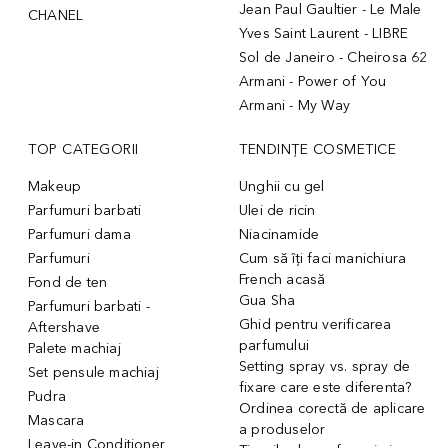
Jean Paul Gaultier - Le Male
CHANEL
Yves Saint Laurent - LIBRE
Sol de Janeiro - Cheirosa 62
Armani - Power of You
Armani - My Way
TOP CATEGORII
TENDINȚE COSMETICE
Makeup
Unghii cu gel
Parfumuri barbati
Ulei de ricin
Parfumuri dama
Niacinamide
Parfumuri
Cum să îți faci manichiura
French acasă
Fond de ten
Gua Sha
Parfumuri barbati -
Ghid pentru verificarea
Aftershave
parfumului
Palete machiaj
Setting spray vs. spray de
Set pensule machiaj
fixare care este diferenta?
Pudra
Ordinea corectă de aplicare
Mascara
a produselor
Leave-in Conditioner