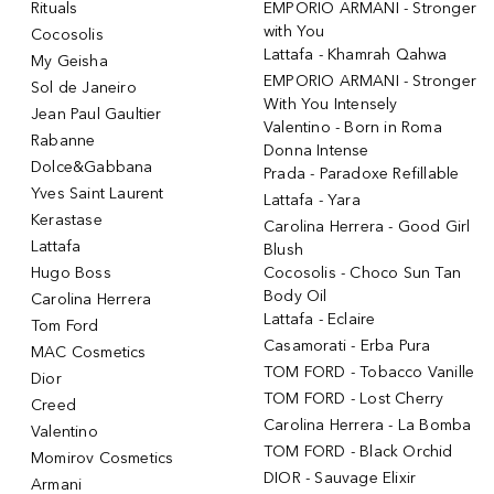
Rituals
EMPORIO ARMANI - Stronger
with You
Cocosolis
Lattafa - Khamrah Qahwa
My Geisha
EMPORIO ARMANI - Stronger
Sol de Janeiro
With You Intensely
Jean Paul Gaultier
Valentino - Born in Roma
Rabanne
Donna Intense
Dolce&Gabbana
Prada - Paradoxe Refillable
Yves Saint Laurent
Lattafa - Yara
Kerastase
Carolina Herrera - Good Girl
Lattafa
Blush
Hugo Boss
Cocosolis - Choco Sun Tan
Body Oil
Carolina Herrera
Lattafa - Eclaire
Tom Ford
Casamorati - Erba Pura
MAC Cosmetics
TOM FORD - Tobacco Vanille
Dior
TOM FORD - Lost Cherry
Creed
Carolina Herrera - La Bomba
Valentino
TOM FORD - Black Orchid
Momirov Cosmetics
DIOR - Sauvage Elixir
Armani