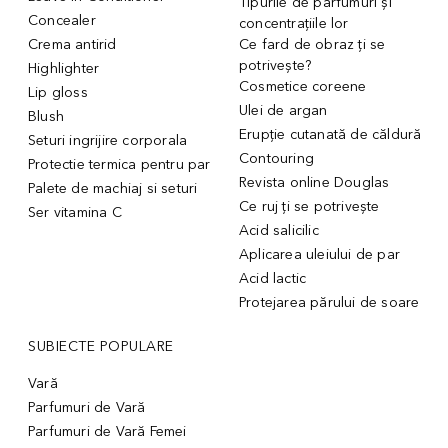
Tipurile de parfumuri și
Concealer
concentrațiile lor
Crema antirid
Ce fard de obraz ți se
potrivește?
Highlighter
Cosmetice coreene
Lip gloss
Ulei de argan
Blush
Erupție cutanată de căldură
Seturi ingrijire corporala
Contouring
Protectie termica pentru par
Revista online Douglas
Palete de machiaj si seturi
Ce ruj ți se potrivește
Ser vitamina C
Acid salicilic
Aplicarea uleiului de par
Acid lactic
Protejarea părului de soare
SUBIECTE POPULARE
Vară
Parfumuri de Vară
Parfumuri de Vară Femei