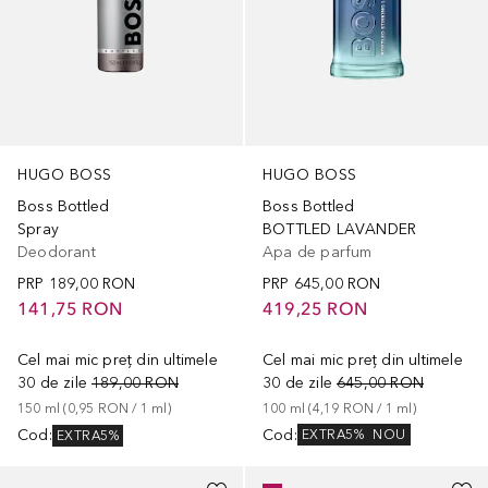
HUGO BOSS
HUGO BOSS
Boss Bottled
Boss Bottled
BOTTLED LAVANDER
Spray
Apa de parfum
Deodorant
PRP
645,00 RON
PRP
189,00 RON
419,25 RON
141,75 RON
Cel mai mic preț din ultimele
Cel mai mic preț din ultimele
30 de zile
645,00 RON
30 de zile
189,00 RON
100
ml
 (
4,19 RON
 / 
1
ml
)
150
ml
 (
0,95 RON
 / 
1
ml
)
Cod
:
Cod
:
EXTRA5%
NOU
EXTRA5%