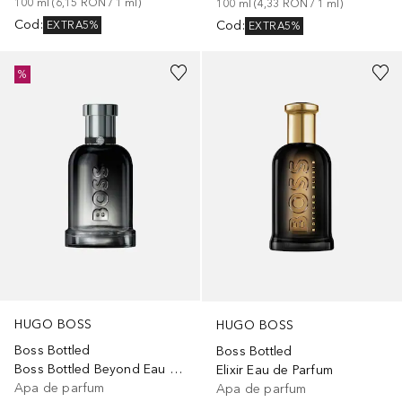
100
ml
 (
6,15 RON
 / 
1
ml
)
100
ml
 (
4,33 RON
 / 
1
ml
)
Cod
:
Cod
:
EXTRA5%
EXTRA5%
%
HUGO BOSS
HUGO BOSS
Boss Bottled
Boss Bottled
Boss Bottled Beyond Eau de Parfum
Elixir Eau de Parfum
Apa de parfum
Apa de parfum