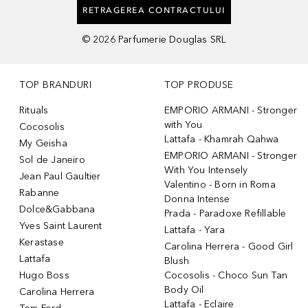
RETRAGEREA CONTRACTULUI
©
2026
Parfumerie Douglas SRL
TOP BRANDURI
TOP PRODUSE
Rituals
EMPORIO ARMANI - Stronger
with You
Cocosolis
Lattafa - Khamrah Qahwa
My Geisha
EMPORIO ARMANI - Stronger
Sol de Janeiro
With You Intensely
Jean Paul Gaultier
Valentino - Born in Roma
Rabanne
Donna Intense
Dolce&Gabbana
Prada - Paradoxe Refillable
Yves Saint Laurent
Lattafa - Yara
Kerastase
Carolina Herrera - Good Girl
Lattafa
Blush
Hugo Boss
Cocosolis - Choco Sun Tan
Body Oil
Carolina Herrera
Lattafa - Eclaire