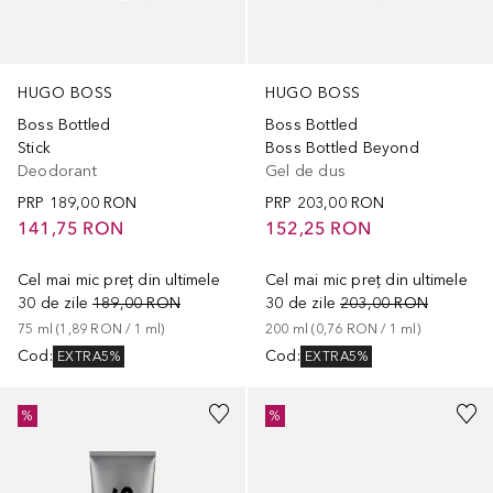
HUGO BOSS
HUGO BOSS
Boss Bottled
Boss Bottled
Stick
Boss Bottled Beyond
Deodorant
Gel de dus
PRP
189,00 RON
PRP
203,00 RON
141,75 RON
152,25 RON
Cel mai mic preț din ultimele
Cel mai mic preț din ultimele
30 de zile
189,00 RON
30 de zile
203,00 RON
75
ml
 (
1,89 RON
 / 
1
ml
)
200
ml
 (
0,76 RON
 / 
1
ml
)
Cod
:
Cod
:
EXTRA5%
EXTRA5%
%
%