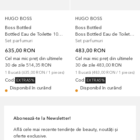
HUGO BOSS
HUGO BOSS
Boss Bottled
Boss Bottled
Bottled Eau de Toilette 100 ml Gift Set
Boss Bottled Eau de Toilette 50 ml Gift Set
Set parfumuri
Set parfumuri
635,00 RON
483,00 RON
Cel mai mic preț din ultimele
Cel mai mic preț din ultimele
30 de zile
514,35 RON
30 de zile
483,00 RON
1
Bucată
 (
635,00 RON
 / 
1
pieces
)
1
Bucată
 (
483,00 RON
 / 
1
pieces
)
Cod
:
Cod
:
EXTRA5%
EXTRA5%
Disponibil în curând
Disponibil în curând
Abonează-te la Newsletter!
Află cele mai recente tendințe de beauty, noutăți și
oferte exclusive.