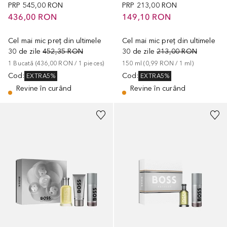
PRP
545,00 RON
PRP
213,00 RON
436,00 RON
149,10 RON
Cel mai mic preț din ultimele
Cel mai mic preț din ultimele
30 de zile
452,35 RON
30 de zile
213,00 RON
1
Bucată
 (
436,00 RON
 / 
1
pieces
)
150
ml
 (
0,99 RON
 / 
1
ml
)
Cod
:
Cod
:
EXTRA5%
EXTRA5%
Revine în curând
Revine în curând