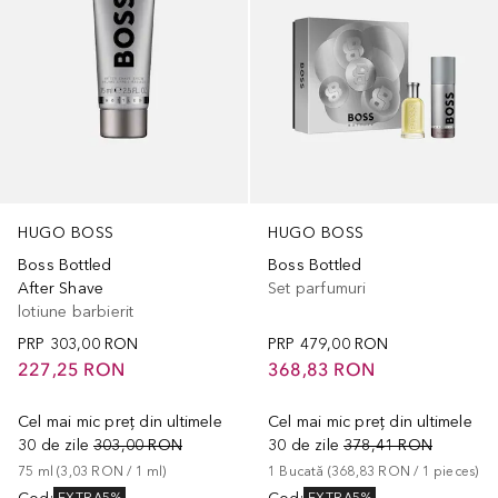
HUGO BOSS
HUGO BOSS
Boss Bottled
Boss Bottled
After Shave
Set parfumuri
lotiune barbierit
PRP
303,00 RON
PRP
479,00 RON
227,25 RON
368,83 RON
Cel mai mic preț din ultimele
Cel mai mic preț din ultimele
30 de zile
303,00 RON
30 de zile
378,41 RON
75
ml
 (
3,03 RON
 / 
1
ml
)
1
Bucată
 (
368,83 RON
 / 
1
pieces
)