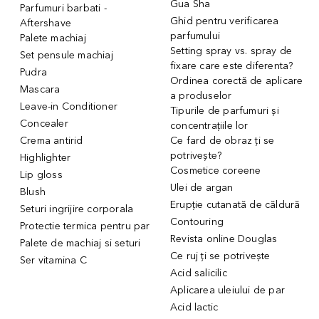
Gua Sha
Parfumuri barbati -
Ghid pentru verificarea
Aftershave
parfumului
Palete machiaj
Setting spray vs. spray de
Set pensule machiaj
fixare care este diferenta?
Pudra
Ordinea corectă de aplicare
Mascara
a produselor
Leave-in Conditioner
Tipurile de parfumuri și
Concealer
concentrațiile lor
Crema antirid
Ce fard de obraz ți se
potrivește?
Highlighter
Cosmetice coreene
Lip gloss
Ulei de argan
Blush
Erupție cutanată de căldură
Seturi ingrijire corporala
Contouring
Protectie termica pentru par
Revista online Douglas
Palete de machiaj si seturi
Ce ruj ți se potrivește
Ser vitamina C
Acid salicilic
Aplicarea uleiului de par
Acid lactic