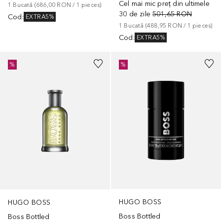
Cel mai mic preț din ultimele
1
Bucată
 (
686,00 RON
 / 
1
pieces
)
30 de zile
501,65 RON
Cod
:
EXTRA5%
1
Bucată
 (
488,95 RON
 / 
1
pieces
)
Cod
:
EXTRA5%
%
%
HUGO BOSS
HUGO BOSS
Boss Bottled
Boss Bottled