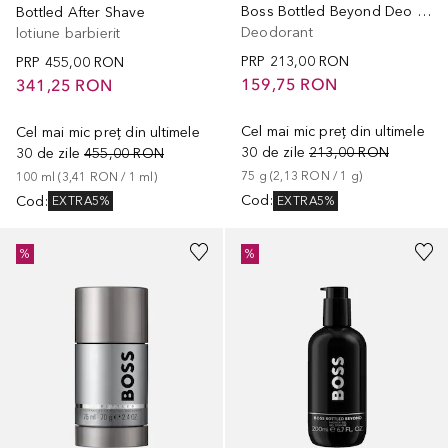
Boss Bottled Beyond Deo Stick
Bottled After Shave
Deodorant
lotiune barbierit
PRP
213,00 RON
PRP
455,00 RON
159,75 RON
341,25 RON
Cel mai mic preț din ultimele
Cel mai mic preț din ultimele
30 de zile
213,00 RON
30 de zile
455,00 RON
75
g
 (
2,13 RON
 / 
1
g
)
100
ml
 (
3,41 RON
 / 
1
ml
)
Cod
:
Cod
:
EXTRA5%
EXTRA5%
%
%