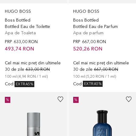
HUGO BOSS
HUGO BOSS
Boss Bottled
Boss Bottled
Bottled Eau de Parfum
Bottled Eau de Toilette
Apa de parfum
Apa de Toaleta
PRP
667,00 RON
PRP
633,00 RON
520,26 RON
493,74 RON
Cel mai mic preț din ultimele
Cel mai mic preț din ultimele
30 de zile
667,00 RON
30 de zile
633,00 RON
100
ml
 (
5,20 RON
 / 
1
ml
)
100
ml
 (
4,94 RON
 / 
1
ml
)
Cod
:
Cod
:
EXTRA5%
EXTRA5%
%
%