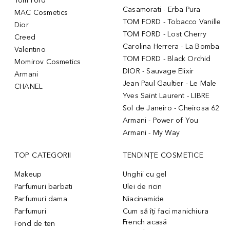
Tom Ford
Casamorati - Erba Pura
MAC Cosmetics
TOM FORD - Tobacco Vanille
Dior
TOM FORD - Lost Cherry
Creed
Carolina Herrera - La Bomba
Valentino
TOM FORD - Black Orchid
Momirov Cosmetics
DIOR - Sauvage Elixir
Armani
Jean Paul Gaultier - Le Male
CHANEL
Yves Saint Laurent - LIBRE
Sol de Janeiro - Cheirosa 62
Armani - Power of You
Armani - My Way
TOP CATEGORII
TENDINȚE COSMETICE
Makeup
Unghii cu gel
Parfumuri barbati
Ulei de ricin
Parfumuri dama
Niacinamide
Parfumuri
Cum să îți faci manichiura
French acasă
Fond de ten