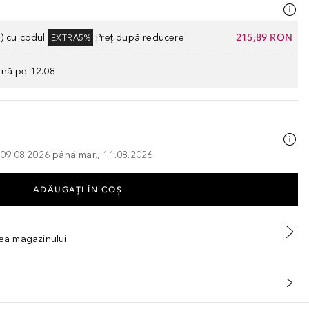
) cu codul
Preț după reducere
215,89 RON
EXTRA5%
ână pe 12.08
, 09.08.2026 până mar., 11.08.2026
ADĂUGAȚI ÎN COŞ
tea magazinului