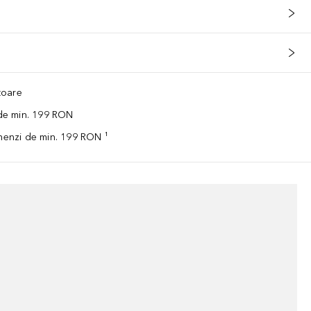
ătoare
 de min. 199 RON
omenzi de min. 199 RON ¹