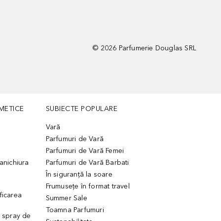
©
2026
Parfumerie Douglas SRL
METICE
SUBIECTE POPULARE
Vară
Parfumuri de Vară
Parfumuri de Vară Femei
manichiura
Parfumuri de Vară Barbati
În siguranță la soare
Frumusețe în format travel
ficarea
Summer Sale
Toamna Parfumuri
. spray de