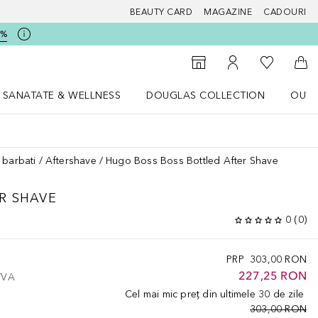
BEAUTY CARD
MAGAZINE
CADOURI
5%
 Douglas
Către List
Către Găsire magazin
Către Contul meu
Căt
SANATATE & WELLNESS
DOUGLAS COLLECTION
OUTL
u Lifestyle
Deschidere meniu SANATATE & WELLNESS
Deschidere meniu Douglas Collectio
 barbati
Aftershave
Hugo Boss Boss Bottled After Shave
R SHAVE
0
(
0
)
PRP
303,00 RON
227,25 RON
 TVA
Cel mai mic preț din ultimele 30 de zile
303,00 RON