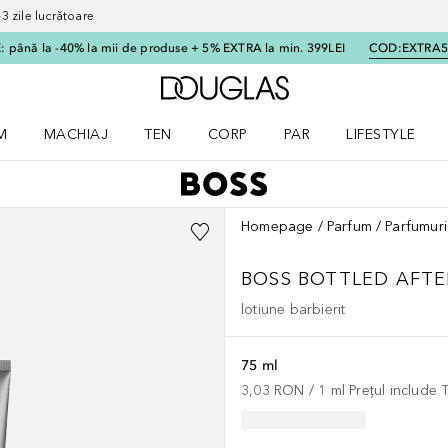
 zile lucrătoare
 până la -40% la mii de produse + 5% EXTRA la min. 399LEI
COD:
EXTRA
Către pagina principală
M
MACHIAJ
TEN
CORP
PAR
LIFESTYLE
dere meniu Parfum
Deschidere meniu Machiaj
Deschidere meniu Ten
Deschidere meniu Corp
Deschidere meniu Par
Deschidere meni
Homepage
Parfum
Parfumuri
BOSS BOTTLED
AFTE
lotiune barbierit
75 ml
3,03 RON
 / 
1
ml
Prețul include