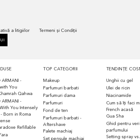
tivă a litigiilor
Termeni și Condiții
UI
ODUSE
TOP CATEGORII
TENDINȚE COS
 ARMANI -
Makeup
Unghii cu gel
with You
Parfumuri barbati
Ulei de ricin
- Khamrah Qahwa
Parfumuri dama
Niacinamide
 ARMANI -
Parfumuri
Cum să îți faci 
With You Intensely
French acasă
Fond de ten
 - Born in Roma
Gua Sha
Parfumuri barbati -
tense
Ghid pentru veri
Aftershave
aradoxe Refillable
parfumului
Palete machiaj
 Yara
Setting spray vs
Set pensule machiaj