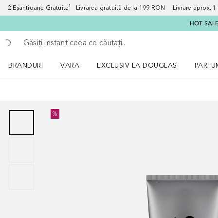
2 Eșantioane Gratuite¹ Livrarea gratuită de la 199 RON Livrare aprox. 1–3
HOT SALE:
Înapoi
Executați căutarea
BRANDURI
VARA
EXCLUSIV LA DOUGLAS
PARFU
Deschidere meniu BRANDURI
Deschidere meniu VARA
Deschi
%