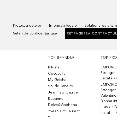
Protecția datelor
Informații legale
Soluționarea alterna
Setări de confidențialitate
RETRAGEREA CONTRACTUL
TOP BRANDURI
TOP PR
Rituals
EMPORIO
Stronger 
Cocosolis
Lattafa 
My Geisha
EMPORIO
Sol de Janeiro
Stronger 
Jean Paul Gaultier
Valentino
Rabanne
Donna In
Dolce&Gabbana
Prada - P
Yves Saint Laurent
Lattafa -