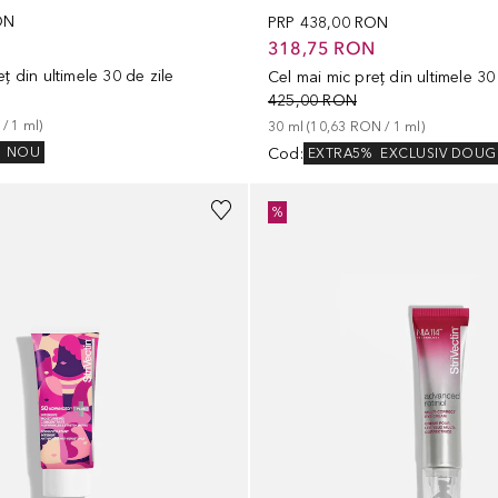
ON
PRP
438,00 RON
N
318,75 RON
ț din ultimele 30 de zile
Cel mai mic preț din ultimele 30
425,00 RON
 / 
1
ml
)
30
ml
 (
10,63 RON
 / 
1
ml
)
Cod
:
NOU
EXTRA5%
EXCLUSIV DOUG
%