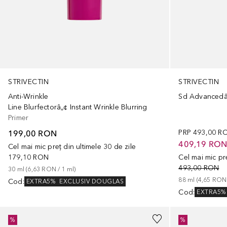
STRIVECTIN
STRIVECTIN
Anti-Wrinkle
Line Blurfectorâ„¢ Instant Wrinkle Blurring
Primer
199,00 RON
PRP
493,00 R
409,19 RO
Cel mai mic preț din ultimele 30 de zile
179,10 RON
Cel mai mic pre
493,00 RON
30
ml
 (
6,63 RON
 / 
1
ml
)
88
ml
 (
4,65 RON
Cod
:
EXTRA5%
EXCLUSIV DOUGLAS
Cod
:
EXTRA5%
%
%