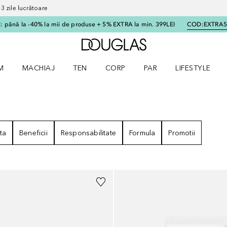
 zile lucrătoare
 până la -40% la mii de produse + 5% EXTRA la min. 399LEI
COD:
EXTRA
Către pagina principală
M
MACHIAJ
TEN
CORP
PAR
LIFESTYLE
dere meniu Parfum
Deschidere meniu Machiaj
Deschidere meniu Ten
Deschidere meniu Corp
Deschidere meniu Par
Deschidere meni
ta
Beneficii
Responsabilitate
Formula
Promotii