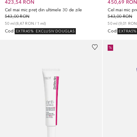
423,54 RON
450,69 RO
Cel mai mic preț din ultimele 30 de zile
Cel mai mic pre
543,00 RON
543,00 RON
50
ml
 (
8,47 RON
 / 
1
ml
)
50
ml
 (
9,01 RON
Cod
:
Cod
:
EXTRA5%
EXCLUSIV DOUGLAS
EXTRA5%
%