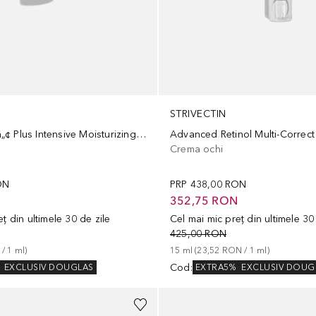
STRIVECTIN
Sd Advancedâ„¢ Plus Intensive Moisturizing Concentrate Limited Edition
Advanced Retinol Multi-Correc
Crema ochi
ON
PRP
438,00 RON
N
352,75 RON
ț din ultimele 30 de zile
Cel mai mic preț din ultimele 30
425,00 RON
 / 
1
ml
)
15
ml
 (
23,52 RON
 / 
1
ml
)
Cod
:
EXCLUSIV DOUGLAS
EXTRA5%
EXCLUSIV DOUG