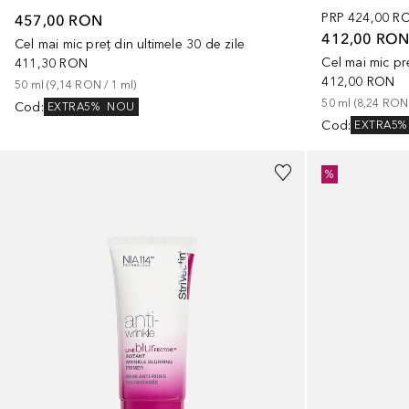
PRP
424,00 R
457,00 RON
412,00 RO
Cel mai mic preț din ultimele 30 de zile
Cel mai mic pre
411,30 RON
412,00 RON
50
ml
 (
9,14 RON
 / 
1
ml
)
50
ml
 (
8,24 RON
Cod
:
EXTRA5%
NOU
Cod
:
EXTRA5%
%