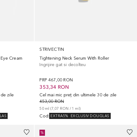
STRIVECTIN
t Eye Cream
Tightening Neck Serum With Roller
Ingrijire gat si decolteu
PRP
467,00 RON
353,34 RON
 de zile
Cel mai mic preț din ultimele 30 de zile
453,00 RON
50
ml
 (
7,07 RON
 / 
1
ml
)
Cod
:
LAS
EXTRA5%
EXCLUSIV DOUGLAS
%