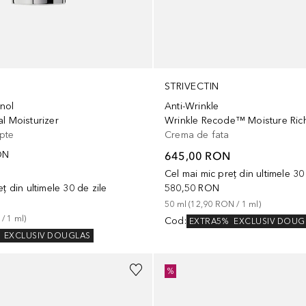
STRIVECTIN
nol
Anti-Wrinkle
l Moisturizer
pte
Crema de fata
ON
645,00 RON
N
Cel mai mic preț din ultimele 30
ț din ultimele 30 de zile
580,50 RON
50
ml
 (
12,90 RON
 / 
1
ml
)
 / 
1
ml
)
Cod
:
EXTRA5%
EXCLUSIV DOUG
EXCLUSIV DOUGLAS
%