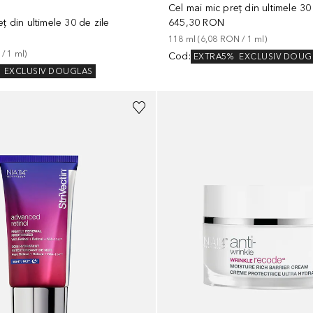
N
Cel mai mic preț din ultimele 30
ț din ultimele 30 de zile
645,30 RON
118
ml
 (
6,08 RON
 / 
1
ml
)
 / 
1
ml
)
Cod
:
EXTRA5%
EXCLUSIV DOUG
EXCLUSIV DOUGLAS