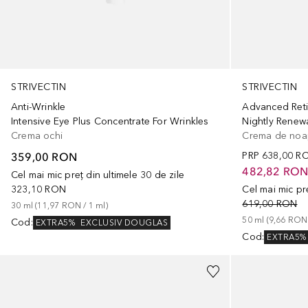
STRIVECTIN
STRIVECTIN
Anti-Wrinkle
Advanced Reti
Intensive Eye Plus Concentrate For Wrinkles
Nightly Renewa
Crema ochi
Crema de noa
359,00 RON
PRP
638,00 R
482,82 RO
Cel mai mic preț din ultimele 30 de zile
323,10 RON
Cel mai mic pre
619,00 RON
30
ml
 (
11,97 RON
 / 
1
ml
)
50
ml
 (
9,66 RON
Cod
:
EXTRA5%
EXCLUSIV DOUGLAS
Cod
:
EXTRA5%