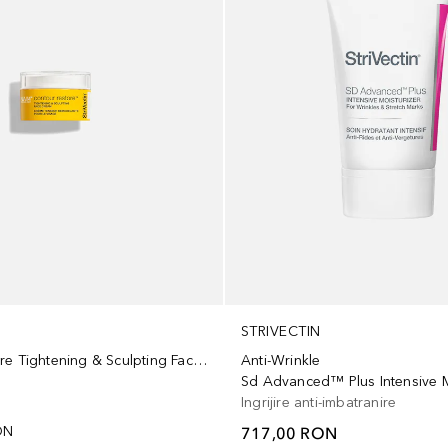
STRIVECTIN
Contour Restore Tightening & Sculpting Face Cream
Anti-Wrinkle
Sd Advanced™ Plus Intensive M
Ingrijire anti-imbatranire
ON
717,00 RON