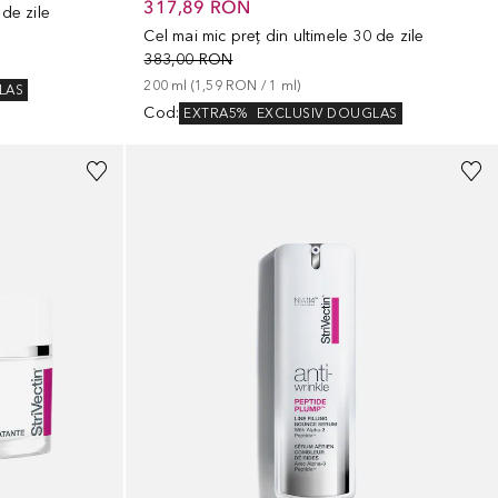
317,89 RON
 de zile
Cel mai mic preț din ultimele 30 de zile
383,00 RON
200
ml
 (
1,59 RON
 / 
1
ml
)
LAS
Cod
:
EXTRA5%
EXCLUSIV DOUGLAS