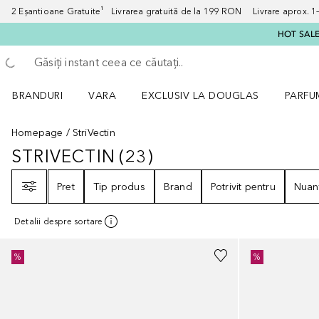
2 Eșantioane Gratuite¹ Livrarea gratuită de la 199 RON Livrare aprox. 1–3
HOT SALE:
Înapoi
Executați căutarea
BRANDURI
VARA
EXCLUSIV LA DOUGLAS
PARFU
Deschidere meniu BRANDURI
Deschidere meniu VARA
Deschi
Homepage
StriVectin
STRIVECTIN
(
23
)
STRIVECTIN
23
REZULTATE
Filtrare
Pret
Tip produs
Brand
Potrivit pentru
Nuan
Detalii despre sortare
%
%