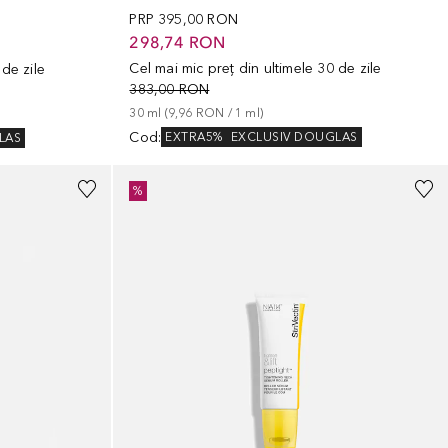
PRP
395,00 RON
298,74 RON
Cel mai mic preț din ultimele 30 de zile
 de zile
383,00 RON
30
ml
 (
9,96 RON
 / 
1
ml
)
Cod
:
EXTRA5%
EXCLUSIV DOUGLAS
LAS
%