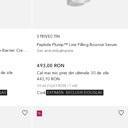
STRIVECTIN
Peptide Plump™ Line Filling Bounce Serum
Wrinkle Recode™ Moisture Rich Barrier Cream
Ser anti-imbatranire
493,00 RON
 de zile
Cel mai mic preț din ultimele 30 de zile
443,70 RON
30
ml
 (
16,43 RON
 / 
1
ml
)
Cod
:
LAS
EXTRA5%
EXCLUSIV DOUGLAS
%