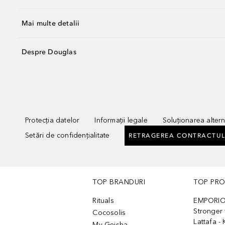
Mai multe detalii
Despre Douglas
Protecția datelor
Informații legale
Soluționarea alterna
Setări de confidențialitate
RETRAGEREA CONTRACTUL
TOP BRANDURI
TOP PR
Rituals
EMPORIO
Stronger 
Cocosolis
Lattafa 
My Geisha