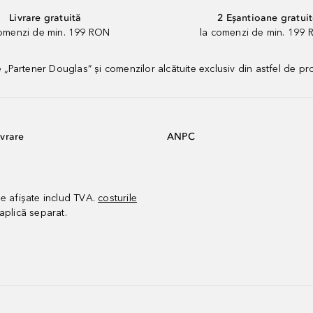
Livrare gratuită
2 Eșantioane gratui
comenzi de min. 199 RON
la comenzi de min. 199 
artener Douglas” și comenzilor alcătuite exclusiv din astfel de pr
vrare
ANPC
le afișate includ TVA.
costurile
aplică separat.