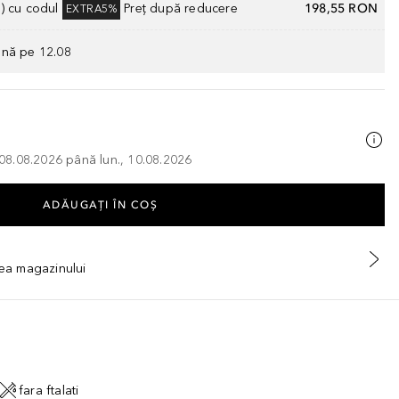
) cu codul
Preț după reducere
198,55 RON
EXTRA5%
ână pe 12.08
, 08.08.2026 până lun., 10.08.2026
ADĂUGAȚI ÎN COŞ
tea magazinului
fara ftalati