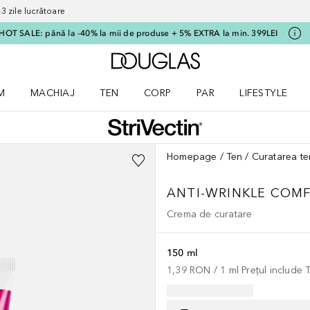
 zile lucrătoare
HOT SALE: până la -40% la mii de produse + 5% EXTRA la min. 399LEI
Către pagina principală
M
MACHIAJ
TEN
CORP
PAR
LIFESTYLE
dere meniu Parfum
Deschidere meniu Machiaj
Deschidere meniu Ten
Deschidere meniu Corp
Deschidere meniu Par
Deschidere meni
Homepage
Ten
Curatarea te
ANTI-WRINKLE COM
Crema de curatare
150 ml
1,39 RON
 / 
1
ml
Prețul include