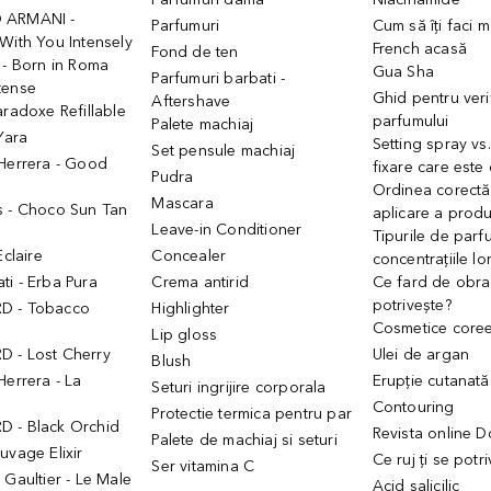
 ARMANI -
Parfumuri
Cum să îți faci 
With You Intensely
French acasă
Fond de ten
 - Born in Roma
Gua Sha
Parfumuri barbati -
tense
Ghid pentru veri
Aftershave
aradoxe Refillable
parfumului
Palete machiaj
 Yara
Setting spray vs
Set pensule machiaj
 Herrera - Good
fixare care este
Pudra
h
Ordinea corectă
Mascara
s - Choco Sun Tan
aplicare a prod
Leave-in Conditioner
Tipurile de parfu
Eclaire
Concealer
concentrațiile lo
i - Erba Pura
Crema antirid
Ce fard de obraz
potrivește?
D - Tobacco
Highlighter
Cosmetice core
Lip gloss
 - Lost Cherry
Ulei de argan
Blush
Herrera - La
Erupție cutanată
Seturi ingrijire corporala
Contouring
Protectie termica pentru par
 - Black Orchid
Revista online 
Palete de machiaj si seturi
uvage Elixir
Ce ruj ți se potr
Ser vitamina C
 Gaultier - Le Male
Acid salicilic