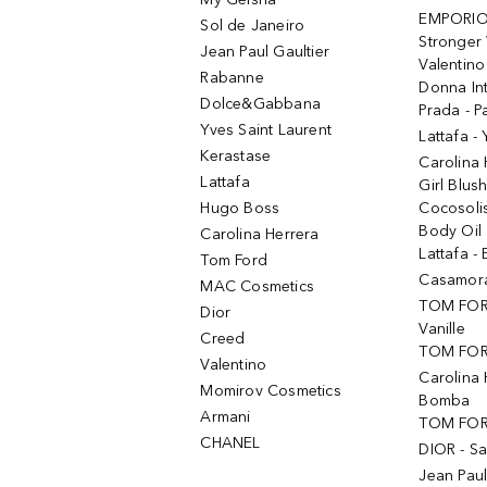
EMPORIO
Sol de Janeiro
Stronger 
Jean Paul Gaultier
Valentino
Rabanne
Donna In
Dolce&Gabbana
Prada - P
Yves Saint Laurent
Lattafa -
Kerastase
Carolina
Lattafa
Girl Blus
Hugo Boss
Cocosoli
Body Oil
Carolina Herrera
Lattafa - 
Tom Ford
Casamorat
MAC Cosmetics
TOM FOR
Dior
Vanille
Creed
TOM FORD
Valentino
Carolina 
Momirov Cosmetics
Bomba
Armani
TOM FORD
CHANEL
DIOR - Sa
Jean Paul