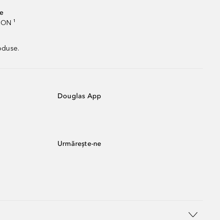
te
RON ¹
oduse.
Douglas App
Urmărește-ne