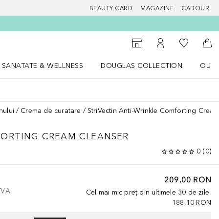
BEAUTY CARD
MAGAZINE
CADOURI
 Douglas
Către List
Către Găsire magazin
Către Contul meu
Căt
SANATATE & WELLNESS
DOUGLAS COLLECTION
OUTL
u Lifestyle
Deschidere meniu SANATATE & WELLNESS
Deschidere meniu Douglas Collectio
nului
Crema de curatare
StriVectin Anti-Wrinkle Comforting Crea
FORTING CREAM CLEANSER
0
(
0
)
209,00 RON
 TVA
Cel mai mic preț din ultimele 30 de zile
188,10 RON