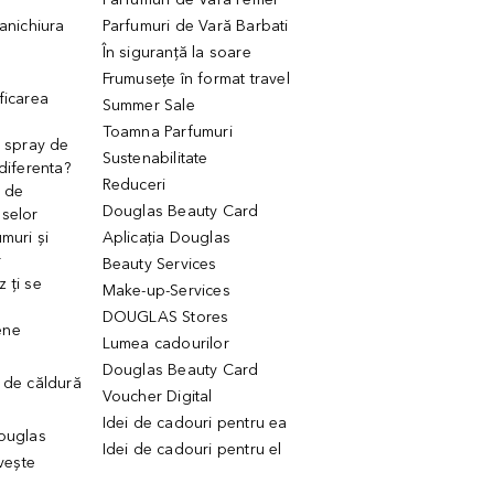
manichiura
Parfumuri de Vară Barbati
În siguranță la soare
Frumusețe în format travel
ficarea
Summer Sale
Toamna Parfumuri
. spray de
Sustenabilitate
 diferenta?
Reduceri
 de
Douglas Beauty Card
uselor
muri și
Aplicația Douglas
r
Beauty Services
 ți se
Make-up-Services
DOUGLAS Stores
ene
Lumea cadourilor
Douglas Beauty Card
 de căldură
Voucher Digital
Idei de cadouri pentru ea
Douglas
Idei de cadouri pentru el
ivește