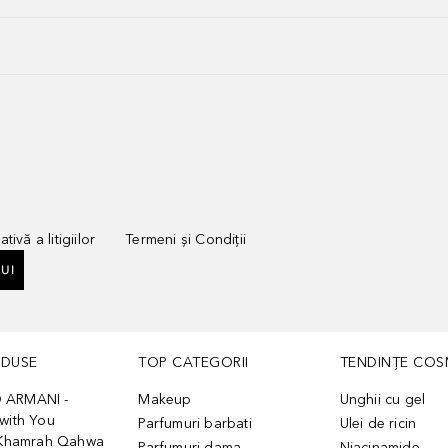
tivă a litigiilor
Termeni și Condiții
UI
ODUSE
TOP CATEGORII
TENDINȚE COS
 ARMANI -
Makeup
Unghii cu gel
with You
Parfumuri barbati
Ulei de ricin
- Khamrah Qahwa
Parfumuri dama
Niacinamide