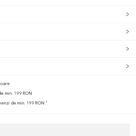
ătoare
 de min. 199 RON
omenzi de min. 199 RON ¹