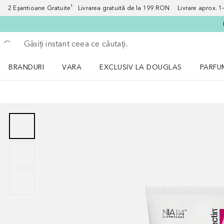
2 Eșantioane Gratuite¹ Livrarea gratuită de la 199 RON Livrare aprox. 1–3
Înapoi
Executați căutarea
BRANDURI
VARA
EXCLUSIV LA DOUGLAS
PARFU
Deschidere meniu BRANDURI
Deschidere meniu VARA
Deschi