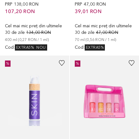
PRP
138,00 RON
PRP
47,00 RON
107,20 RON
39,01 RON
Cel mai mic preț din ultimele
Cel mai mic preț din ultimele
30 de zile
134,00 RON
30 de zile
47,00 RON
400
ml
 (
0,27 RON
 / 
1
ml
)
70
ml
 (
0,56 RON
 / 
1
ml
)
Cod
:
Cod
:
EXTRA5%
NOU
EXTRA5%
%
%