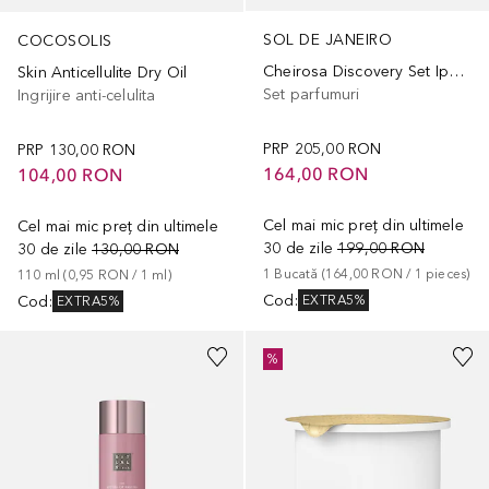
SOL DE JANEIRO
COCOSOLIS
Cheirosa Discovery Set Ipanema Sunset
Skin Anticellulite Dry Oil
Set parfumuri
Ingrijire anti-celulita
PRP
205,00 RON
PRP
130,00 RON
164,00 RON
104,00 RON
Cel mai mic preț din ultimele
Cel mai mic preț din ultimele
30 de zile
199,00 RON
30 de zile
130,00 RON
1
Bucată
 (
164,00 RON
 / 
1
pieces
)
110
ml
 (
0,95 RON
 / 
1
ml
)
Cod
:
Cod
:
EXTRA5%
EXTRA5%
%