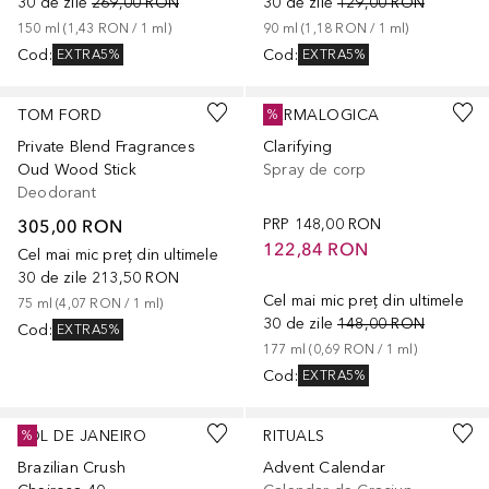
30 de zile
269,00 RON
30 de zile
129,00 RON
150
ml
 (
1,43 RON
 / 
1
ml
)
90
ml
 (
1,18 RON
 / 
1
ml
)
Cod
:
Cod
:
EXTRA5%
EXTRA5%
TOM FORD
DERMALOGICA
%
Private Blend Fragrances
Clarifying
Oud Wood Stick
Spray de corp
Deodorant
305,00 RON
PRP
148,00 RON
122,84 RON
Cel mai mic preț din ultimele
30 de zile
213,50 RON
Cel mai mic preț din ultimele
75
ml
 (
4,07 RON
 / 
1
ml
)
30 de zile
148,00 RON
Cod
:
EXTRA5%
177
ml
 (
0,69 RON
 / 
1
ml
)
Cod
:
EXTRA5%
SOL DE JANEIRO
RITUALS
%
Brazilian Crush
Advent Calendar