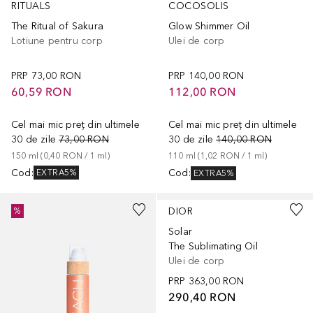
RITUALS
COCOSOLIS
The Ritual of Sakura
Glow Shimmer Oil
Lotiune pentru corp
Ulei de corp
PRP
73,00 RON
PRP
140,00 RON
60,59 RON
112,00 RON
Cel mai mic preț din ultimele
Cel mai mic preț din ultimele
30 de zile
73,00 RON
30 de zile
140,00 RON
150
ml
 (
0,40 RON
 / 
1
ml
)
110
ml
 (
1,02 RON
 / 
1
ml
)
Cod
:
Cod
:
EXTRA5%
EXTRA5%
DIOR
%
Solar
The Sublimating Oil
Ulei de corp
PRP
363,00 RON
290,40 RON