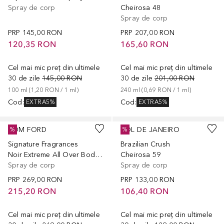
Spray de corp
Cheirosa 48
Spray de corp
PRP
145,00 RON
PRP
207,00 RON
120,35 RON
165,60 RON
Cel mai mic preț din ultimele
Cel mai mic preț din ultimele
30 de zile
145,00 RON
30 de zile
201,00 RON
100
ml
 (
1,20 RON
 / 
1
ml
)
240
ml
 (
0,69 RON
 / 
1
ml
)
Cod
:
Cod
:
EXTRA5%
EXTRA5%
TOM FORD
SOL DE JANEIRO
%
%
Signature Fragrances
Brazilian Crush
Noir Extreme All Over Body Spray
Cheirosa 59
Spray de corp
Spray de corp
PRP
269,00 RON
PRP
133,00 RON
215,20 RON
106,40 RON
Cel mai mic preț din ultimele
Cel mai mic preț din ultimele