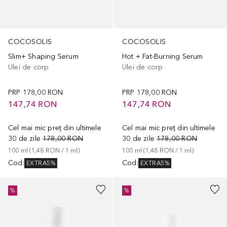
COCOSOLIS
COCOSOLIS
Slim+ Shaping Serum
Hot + Fat-Burning Serum
Ulei de corp
Ulei de corp
PRP
178,00 RON
PRP
178,00 RON
147,74 RON
147,74 RON
Cel mai mic preț din ultimele
Cel mai mic preț din ultimele
30 de zile
178,00 RON
30 de zile
178,00 RON
100
ml
 (
1,48 RON
 / 
1
ml
)
100
ml
 (
1,48 RON
 / 
1
ml
)
Cod
:
Cod
:
EXTRA5%
EXTRA5%
%
%