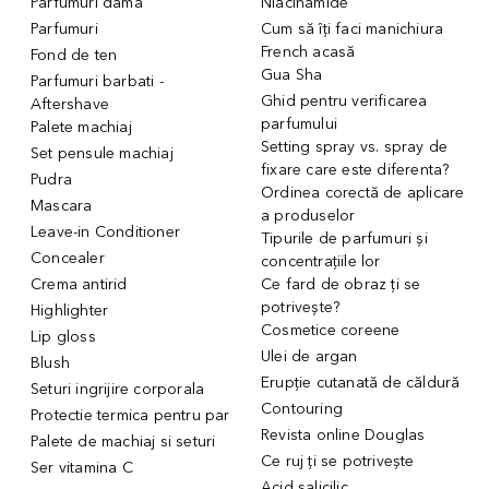
Parfumuri dama
Niacinamide
Parfumuri
Cum să îți faci manichiura
French acasă
Fond de ten
Gua Sha
Parfumuri barbati -
Ghid pentru verificarea
Aftershave
parfumului
Palete machiaj
Setting spray vs. spray de
Set pensule machiaj
fixare care este diferenta?
Pudra
Ordinea corectă de aplicare
Mascara
a produselor
Leave-in Conditioner
Tipurile de parfumuri și
Concealer
concentrațiile lor
Crema antirid
Ce fard de obraz ți se
potrivește?
Highlighter
Cosmetice coreene
Lip gloss
Ulei de argan
Blush
Erupție cutanată de căldură
Seturi ingrijire corporala
Contouring
Protectie termica pentru par
Revista online Douglas
Palete de machiaj si seturi
Ce ruj ți se potrivește
Ser vitamina C
Acid salicilic