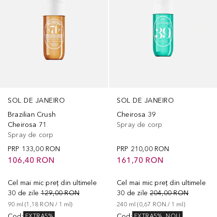
SOL DE JANEIRO
SOL DE JANEIRO
Brazilian Crush
Cheirosa 39
Cheirosa 71
Spray de corp
Spray de corp
PRP
133,00 RON
PRP
210,00 RON
106,40 RON
161,70 RON
Cel mai mic preț din ultimele
Cel mai mic preț din ultimele
30 de zile
129,00 RON
30 de zile
204,00 RON
90
ml
 (
1,18 RON
 / 
1
ml
)
240
ml
 (
0,67 RON
 / 
1
ml
)
Cod
:
Cod
:
EXTRA5%
EXTRA5%
NOU