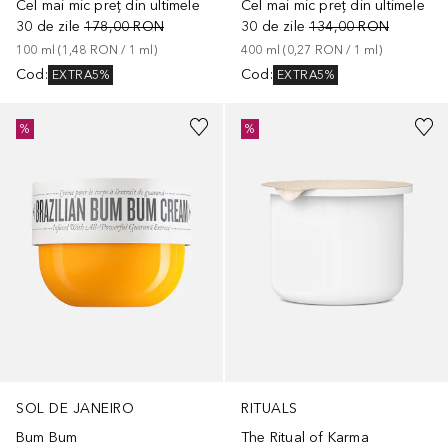
Cel mai mic preț din ultimele
Cel mai mic preț din ultimele
30 de zile
178,00 RON
30 de zile
134,00 RON
100
ml
 (
1,48 RON
 / 
1
ml
)
400
ml
 (
0,27 RON
 / 
1
ml
)
Cod
:
Cod
:
EXTRA5%
EXTRA5%
%
%
SOL DE JANEIRO
RITUALS
Bum Bum
The Ritual of Karma