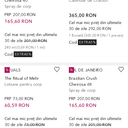
Cheirosa 40
Calendar de Craciun
Spray de corp
PRP
207,00 RON
365,00 RON
165,60 RON
Cel mai mic preț din ultimele
30 de zile
292,00 RON
Cel mai mic preț din ultimele
1
Bucată
 (
365,00 RON
 / 
1
pieces
)
30 de zile
201,00 RON
Cod
:
EXTRA5%
240
ml
 (
0,69 RON
 / 
1
ml
)
Cod
:
EXTRA5%
RITUALS
SOL DE JANEIRO
%
%
The Ritual of Mehr
Brazilian Crush
Lotiune pentru corp
Cheirosa 68
Spray de corp
PRP
73,00 RON
PRP
207,00 RON
60,59 RON
165,60 RON
Cel mai mic preț din ultimele
Cel mai mic preț din ultimele
30 de zile
73,00 RON
30 de zile
201,00 RON