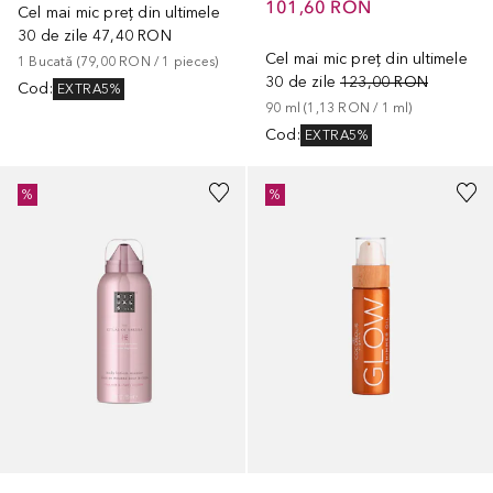
101,60 RON
Cel mai mic preț din ultimele
30 de zile
47,40 RON
Cel mai mic preț din ultimele
1
Bucată
 (
79,00 RON
 / 
1
pieces
)
30 de zile
123,00 RON
Cod
:
EXTRA5%
90
ml
 (
1,13 RON
 / 
1
ml
)
Cod
:
EXTRA5%
%
%