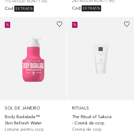
240
ml
 (
0,69 RON
 / 
1
ml
)
110
ml
 (
0,87 RON
 / 
1
ml
)
Cod
:
Cod
:
EXTRA5%
EXTRA5%
%
%
SOL DE JANEIRO
RITUALS
Body Badalada™
The Ritual of Sakura
Skin Refresh Water
- Cremă de corp
Lotiune pentru corp
Crema de corp