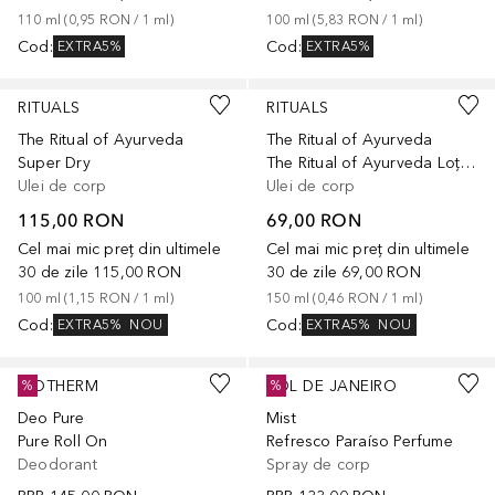
110
ml
 (
0,95 RON
 / 
1
ml
)
100
ml
 (
5,83 RON
 / 
1
ml
)
Cod
:
Cod
:
EXTRA5%
EXTRA5%
RITUALS
RITUALS
The Ritual of Ayurveda
The Ritual of Ayurveda
Super Dry
The Ritual of Ayurveda Loțiune de corp sub formă de spumă, 150 ml
Ulei de corp
Ulei de corp
115,00 RON
69,00 RON
Cel mai mic preț din ultimele
Cel mai mic preț din ultimele
30 de zile
115,00 RON
30 de zile
69,00 RON
100
ml
 (
1,15 RON
 / 
1
ml
)
150
ml
 (
0,46 RON
 / 
1
ml
)
Cod
:
Cod
:
EXTRA5%
NOU
EXTRA5%
NOU
BIOTHERM
SOL DE JANEIRO
%
%
Deo Pure
Mist
Pure Roll On
Refresco Paraíso Perfume
Deodorant
Spray de corp