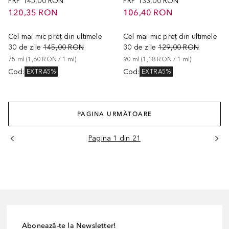
PRP
145,00 RON
PRP
133,00 RON
120,35 RON
106,40 RON
Cel mai mic preț din ultimele
Cel mai mic preț din ultimele
30 de zile
145,00 RON
30 de zile
129,00 RON
75
ml
 (
1,60 RON
 / 
1
ml
)
90
ml
 (
1,18 RON
 / 
1
ml
)
Cod
:
Cod
:
EXTRA5%
EXTRA5%
PAGINA URMĂTOARE
Pagina 1 din 21
Abonează-te la Newsletter!