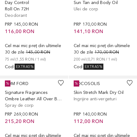
Day Control
Sun Tan and Body Oil
Roll On 72H
Ulei de corp
Deodorant
PRP
145,00 RON
PRP
170,00 RON
116,00 RON
141,10 RON
Cel mai mic preț din ultimele
Cel mai mic preț din ultimele
30 de zile
145,00 RON
30 de zile
170,00 RON
75
ml
 (
1,55 RON
 / 
1
ml
)
200
ml
 (
0,71 RON
 / 
1
ml
)
Cod
:
Cod
:
EXTRA5%
EXTRA5%
TOM FORD
COCOSOLIS
%
%
Signature Fragrances
Skin Stretch Mark Dry Oil
Ombre Leather All Over Body Spray
Ingrijire anti-vergeturi
Spray de corp
PRP
269,00 RON
PRP
140,00 RON
215,20 RON
112,00 RON
Cel mai mic preț din ultimele
Cel mai mic preț din ultimele