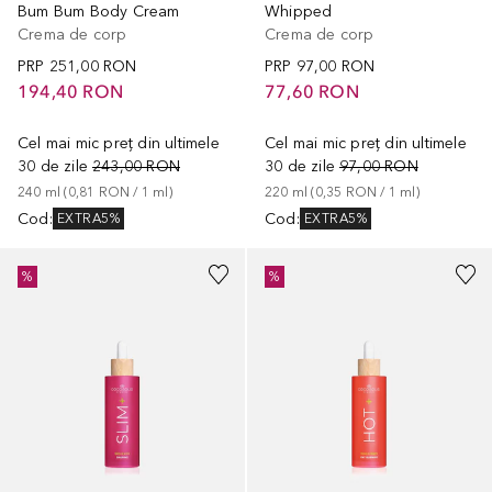
Bum Bum Body Cream
Whipped
Crema de corp
Crema de corp
PRP
251,00 RON
PRP
97,00 RON
194,40 RON
77,60 RON
Cel mai mic preț din ultimele
Cel mai mic preț din ultimele
30 de zile
243,00 RON
30 de zile
97,00 RON
240
ml
 (
0,81 RON
 / 
1
ml
)
220
ml
 (
0,35 RON
 / 
1
ml
)
Cod
:
Cod
:
EXTRA5%
EXTRA5%
%
%