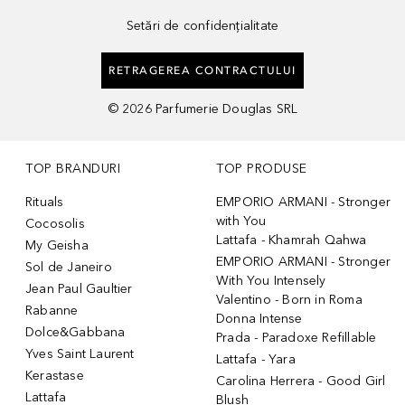
Setări de confidențialitate
RETRAGEREA CONTRACTULUI
©
2026
Parfumerie Douglas SRL
TOP BRANDURI
TOP PRODUSE
Rituals
EMPORIO ARMANI - Stronger
with You
Cocosolis
Lattafa - Khamrah Qahwa
My Geisha
EMPORIO ARMANI - Stronger
Sol de Janeiro
With You Intensely
Jean Paul Gaultier
Valentino - Born in Roma
Rabanne
Donna Intense
Dolce&Gabbana
Prada - Paradoxe Refillable
Yves Saint Laurent
Lattafa - Yara
Kerastase
Carolina Herrera - Good Girl
Lattafa
Blush