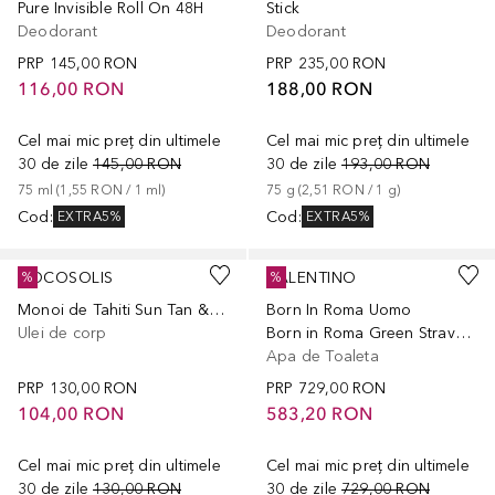
Pure Invisible Roll On 48H
Stick
Deodorant
Deodorant
PRP
145,00 RON
PRP
235,00 RON
116,00 RON
188,00 RON
Cel mai mic preț din ultimele
Cel mai mic preț din ultimele
30 de zile
145,00 RON
30 de zile
193,00 RON
75
ml
 (
1,55 RON
 / 
1
ml
)
75
g
 (
2,51 RON
 / 
1
g
)
Cod
:
Cod
:
EXTRA5%
EXTRA5%
COCOSOLIS
VALENTINO
%
%
Monoi de Tahiti Sun Tan & Body Oil
Born In Roma Uomo
Ulei de corp
Born in Roma Green Stravaganza Uomo Eau de Toilette
Apa de Toaleta
PRP
130,00 RON
PRP
729,00 RON
104,00 RON
583,20 RON
Cel mai mic preț din ultimele
Cel mai mic preț din ultimele
30 de zile
130,00 RON
30 de zile
729,00 RON