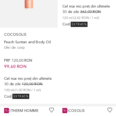
Cel mai mic preț din ultimele
30 de zile
363,00 RON
120
ml
 (
2,42 RON
 / 
1
ml
)
Cod
:
EXTRA5%
COCOSOLIS
Peach Suntan and Body Oil
Ulei de corp
PRP
120,00 RON
99,60 RON
Cel mai mic preț din ultimele
30 de zile
120,00 RON
100
ml
 (
1,00 RON
 / 
1
ml
)
Cod
:
EXTRA5%
BIOTHERM HOMME
COCOSOLIS
%
%