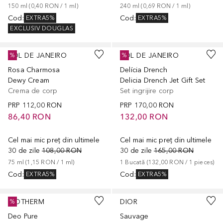
150
ml
 (
0,40 RON
 / 
1
ml
)
240
ml
 (
0,69 RON
 / 
1
ml
)
Cod
:
Cod
:
EXTRA5%
EXTRA5%
EXCLUSIV DOUGLAS
SOL DE JANEIRO
SOL DE JANEIRO
%
%
Rosa Charmosa
Delícia Drench
Dewy Cream
Delicia Drench Jet Gift Set
Crema de corp
Set ingrijire corp
PRP
112,00 RON
PRP
170,00 RON
86,40 RON
132,00 RON
Cel mai mic preț din ultimele
Cel mai mic preț din ultimele
30 de zile
108,00 RON
30 de zile
165,00 RON
75
ml
 (
1,15 RON
 / 
1
ml
)
1
Bucată
 (
132,00 RON
 / 
1
pieces
)
Cod
:
Cod
:
EXTRA5%
EXTRA5%
BIOTHERM
DIOR
%
Deo Pure
Sauvage