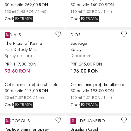
30 de zile
269,00 RON
30 de zile
140,00 RON
150
ml
 (
1,43 RON
 / 
1
ml
)
110
ml
 (
1,02 RON
 / 
1
ml
)
Cod
:
Cod
:
EXTRA5%
EXTRA5%
RITUALS
DIOR
%
The Ritual of Karma
Sauvage
Hair & Body Mist
Spray
Spray de corp
Deodorant
PRP
117,00 RON
PRP
245,00 RON
93,60 RON
196,00 RON
Cel mai mic preț din ultimele
Cel mai mic preț din ultimele
30 de zile
117,00 RON
30 de zile
193,00 RON
50
ml
 (
1,87 RON
 / 
1
ml
)
150
ml
 (
1,31 RON
 / 
1
ml
)
Cod
:
Cod
:
EXTRA5%
EXTRA5%
COCOSOLIS
SOL DE JANEIRO
%
%
Peptide Shimmer Spray
Brazilian Crush