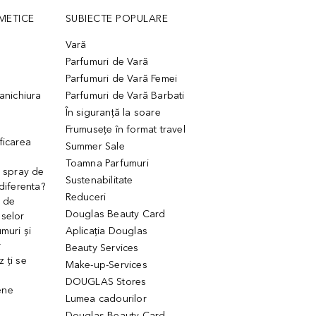
METICE
SUBIECTE POPULARE
Vară
Parfumuri de Vară
Parfumuri de Vară Femei
manichiura
Parfumuri de Vară Barbati
În siguranță la soare
Frumusețe în format travel
ficarea
Summer Sale
Toamna Parfumuri
. spray de
Sustenabilitate
 diferenta?
Reduceri
 de
Douglas Beauty Card
uselor
muri și
Aplicația Douglas
r
Beauty Services
 ți se
Make-up-Services
DOUGLAS Stores
ene
Lumea cadourilor
Douglas Beauty Card