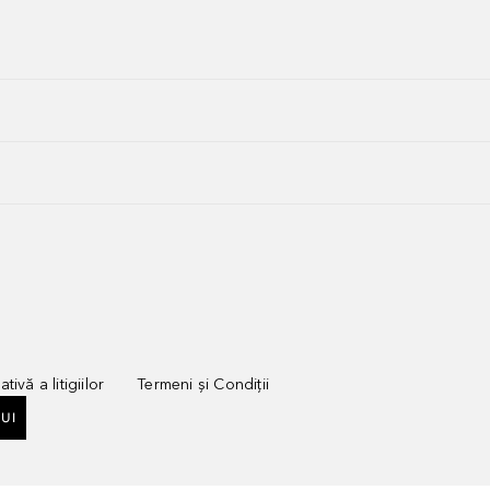
tivă a litigiilor
Termeni și Condiții
UI