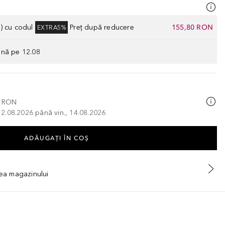
) cu codul
Preț după reducere
155,80 RON
EXTRA5%
ână pe 12.08
0 RON
, 12.08.2026 până vin., 14.08.2026
ADĂUGAȚI ÎN COŞ
tea magazinului