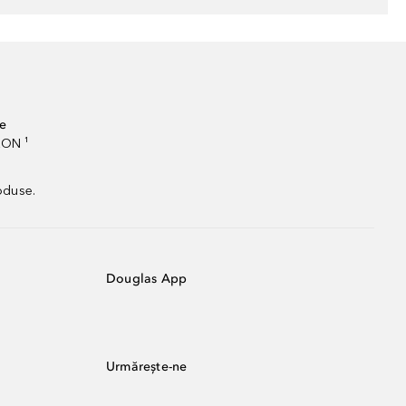
te
RON ¹
oduse.
Douglas App
Urmărește-ne