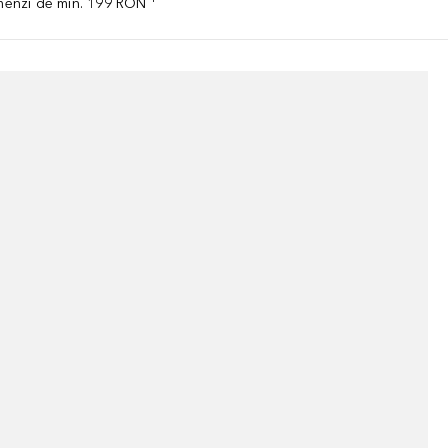
omenzi de min. 199 RON ¹