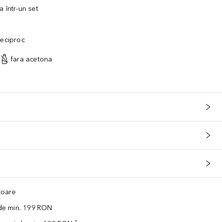
 într-un set
reciproc
fara acetona
ătoare
 de min. 199 RON