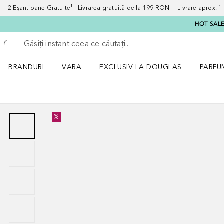
2 Eșantioane Gratuite¹ Livrarea gratuită de la 199 RON Livrare aprox. 1–3
HOT SALE:
Înapoi
Executați căutarea
BRANDURI
VARA
EXCLUSIV LA DOUGLAS
PARFU
Deschidere meniu BRANDURI
Deschidere meniu VARA
Deschi
%