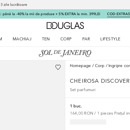
 zile lucrătoare
 până la -40% la mii de produse + 5% EXTRA la min. 399LEI
COD:
EXTRA
Către pagina principală
M
MACHIAJ
TEN
CORP
PAR
LIFESTYLE
dere meniu Parfum
Deschidere meniu Machiaj
Deschidere meniu Ten
Deschidere meniu Corp
Deschidere meniu Par
Deschidere meni
Homepage
Corp
Ingrijire c
CHEIROSA DISCOVER
Set parfumuri
1 buc.
164,00 RON
 / 
1
pieces
Prețul i