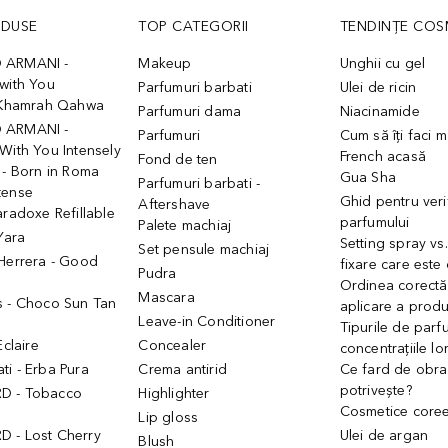
ODUSE
TOP CATEGORII
TENDINȚE COS
 ARMANI -
Makeup
Unghii cu gel
with You
Parfumuri barbati
Ulei de ricin
- Khamrah Qahwa
Parfumuri dama
Niacinamide
 ARMANI -
Parfumuri
Cum să îți faci 
With You Intensely
French acasă
Fond de ten
 - Born in Roma
Gua Sha
Parfumuri barbati -
tense
Ghid pentru veri
Aftershave
aradoxe Refillable
parfumului
Palete machiaj
 Yara
Setting spray vs
Set pensule machiaj
 Herrera - Good
fixare care este
Pudra
h
Ordinea corectă
Mascara
s - Choco Sun Tan
aplicare a prod
Leave-in Conditioner
Tipurile de parfu
Eclaire
Concealer
concentrațiile lo
i - Erba Pura
Crema antirid
Ce fard de obraz
potrivește?
D - Tobacco
Highlighter
Cosmetice core
Lip gloss
 - Lost Cherry
Ulei de argan
Blush