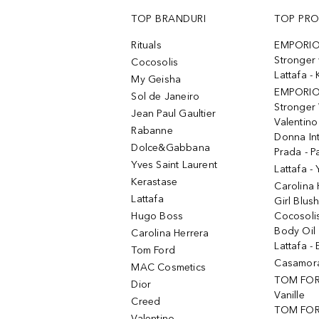
TOP BRANDURI
TOP PR
Rituals
EMPORIO
Stronger 
Cocosolis
Lattafa 
My Geisha
EMPORIO
Sol de Janeiro
Stronger 
Jean Paul Gaultier
Valentino
Rabanne
Donna In
Dolce&Gabbana
Prada - P
Yves Saint Laurent
Lattafa -
Kerastase
Carolina
Lattafa
Girl Blus
Hugo Boss
Cocosoli
Body Oil
Carolina Herrera
Lattafa - 
Tom Ford
Casamorat
MAC Cosmetics
TOM FOR
Dior
Vanille
Creed
TOM FORD
Valentino