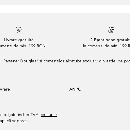
Livrare gratuită
2 Eșantioane gratui
comenzi de min. 199 RON
la comenzi de min. 199 
artener Douglas” și comenzilor alcătuite exclusiv din astfel de pr
vrare
ANPC
le afișate includ TVA.
costurile
aplică separat.