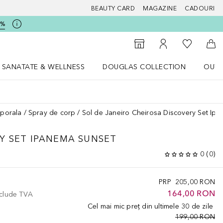
BEAUTY CARD
MAGAZINE
CADOURI
5%
 Douglas
Către List
Către Găsire magazin
Către Contul meu
Căt
SANATATE & WELLNESS
DOUGLAS COLLECTION
OUTL
u Lifestyle
Deschidere meniu SANATATE & WELLNESS
Deschidere meniu Douglas Collectio
orporala
Spray de corp
Sol de Janeiro Cheirosa Discovery Set Ip
Y SET IPANEMA SUNSET
0
(
0
)
PRP
205,00 RON
164,00 RON
nclude TVA
Cel mai mic preț din ultimele 30 de zile
199,00 RON