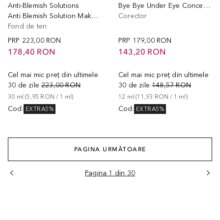
Anti-Blemish Solutions
Bye Bye Under Eye Concealer
Anti Blemish Solution Makeup
Corector
Fond de ten
PRP
223,00 RON
PRP
179,00 RON
178,40 RON
143,20 RON
Cel mai mic preț din ultimele
Cel mai mic preț din ultimele
30 de zile
223,00 RON
30 de zile
148,57 RON
30
ml
 (
5,95 RON
 / 
1
ml
)
12
ml
 (
11,93 RON
 / 
1
ml
)
Cod
:
Cod
:
EXTRA5%
EXTRA5%
PAGINA URMĂTOARE
Pagina 1 din 30