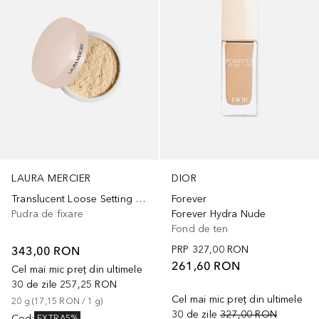
LAURA MERCIER
DIOR
Translucent Loose Setting Powder Ultra Blur
Forever
Pudra de fixare
Forever Hydra Nude
Fond de ten
343,00 RON
PRP
327,00 RON
261,60 RON
Cel mai mic preț din ultimele
30 de zile
257,25 RON
Cel mai mic preț din ultimele
20
g
 (
17,15 RON
 / 
1
g
)
30 de zile
327,00 RON
Cod
:
EXTRA5%