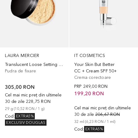
LAURA MERCIER
IT COSMETICS
Translucent Loose Setting Powder
Your Skin But Better
Pudra de fixare
CC + Cream SPF 50+
Crema corectoare
305,00 RON
PRP
249,00 RON
199,20 RON
Cel mai mic preț din ultimele
30 de zile
228,75 RON
Cel mai mic preț din ultimele
29
g
 (
10,52 RON
 / 
1
g
)
30 de zile
206,67 RON
Cod
:
EXTRA5%
32
ml
 (
6,23 RON
 / 
1
ml
)
EXCLUSIV DOUGLAS
Cod
:
EXTRA5%
+
21
+
55