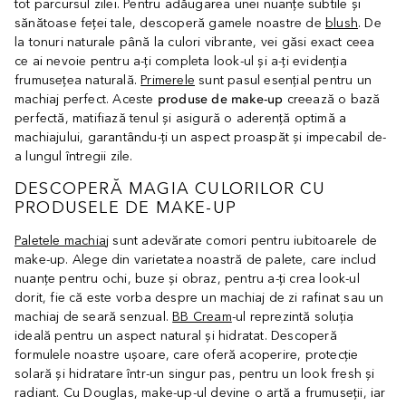
tot parcursul zilei. Pentru adăugarea unei nuanțe subtile și
sănătoase feței tale, descoperă gamele noastre de
blush
. De
la tonuri naturale până la culori vibrante, vei găsi exact ceea
ce ai nevoie pentru a-ți completa look-ul și a-ți evidenția
frumusețea naturală.
Primerele
sunt pasul esențial pentru un
machiaj perfect. Aceste
produse de make-up
creează o bază
perfectă, matifiază tenul și asigură o aderență optimă a
machiajului, garantându-ți un aspect proaspăt și impecabil de-
a lungul întregii zile.
DESCOPERĂ MAGIA CULORILOR CU
PRODUSELE DE MAKE-UP
Paletele machiaj
sunt adevărate comori pentru iubitoarele de
make-up. Alege din varietatea noastră de palete, care includ
nuanțe pentru ochi, buze și obraz, pentru a-ți crea look-ul
dorit, fie că este vorba despre un machiaj de zi rafinat sau un
machiaj de seară senzual.
BB Cream
-ul reprezintă soluția
ideală pentru un aspect natural și hidratat. Descoperă
formulele noastre ușoare, care oferă acoperire, protecție
solară și hidratare într-un singur pas, pentru un look fresh și
radiant. Cu Douglas, make-up-ul devine o artă a frumuseții, iar