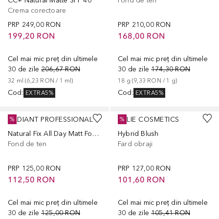
CC+ Natural Matte SPF 40
Fond de ten
Crema corectoare
PRP
249,00 RON
PRP
210,00 RON
199,20 RON
168,00 RON
Cel mai mic preț din ultimele
Cel mai mic preț din ultimele
30 de zile
206,67 RON
30 de zile
174,30 RON
32
ml
 (
6,23 RON
 / 
1
ml
)
18
g
 (
9,33 RON
 / 
1
g
)
Cod
:
Cod
:
EXTRA5%
EXTRA5%
+
5
RADIANT PROFESSIONAL
KYLIE COSMETICS
%
%
Natural Fix All Day Matt Foundation SPF15
Hybrid Blush
Fond de ten
Fard obraji
PRP
125,00 RON
PRP
127,00 RON
112,50 RON
101,60 RON
Cel mai mic preț din ultimele
Cel mai mic preț din ultimele
30 de zile
125,00 RON
30 de zile
105,41 RON