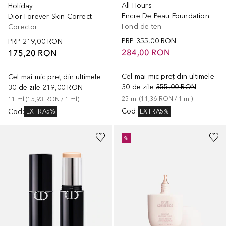
All Hours
Holiday
Encre De Peau Foundation
Dior Forever Skin Correct
Fond de ten
Corector
PRP
355,00 RON
PRP
219,00 RON
284,00 RON
175,20 RON
Cel mai mic preț din ultimele
Cel mai mic preț din ultimele
30 de zile
355,00 RON
30 de zile
219,00 RON
25
ml
 (
11,36 RON
 / 
1
ml
)
11
ml
 (
15,93 RON
 / 
1
ml
)
Cod
:
Cod
:
EXTRA5%
EXTRA5%
+
21
+
14
%