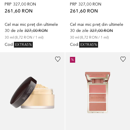
PRP
327,00 RON
PRP
327,00 RON
261,60 RON
261,60 RON
Cel mai mic preț din ultimele
Cel mai mic preț din ultimele
30 de zile
327,00 RON
30 de zile
327,00 RON
30
ml
 (
8,72 RON
 / 
1
ml
)
30
ml
 (
8,72 RON
 / 
1
ml
)
Cod
:
Cod
:
EXTRA5%
EXTRA5%
+
6
%