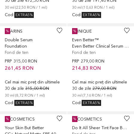
30 de zile
472,50 RON
30 de zile
191,40 RON
30
ml
 (
22,50 RON
 / 
1
ml
)
30
ml
 (
10,63 RON
 / 
1
ml
)
Cod
:
Cod
:
EXTRA5%
EXTRA5%
+
9
+
13
CLARINS
CLINIQUE
%
%
Double Serum
Even Better™
Foundation
Even Better Clinical Serum Foundation SPF20
Fond de ten
Fond de ten
PRP
315,00 RON
PRP
279,00 RON
261,45 RON
214,83 RON
Cel mai mic preț din ultimele
Cel mai mic preț din ultimele
30 de zile
315,00 RON
30 de zile
279,00 RON
30
ml
 (
8,72 RON
 / 
1
ml
)
30
ml
 (
7,16 RON
 / 
1
ml
)
Cod
:
Cod
:
EXTRA5%
EXTRA5%
+
9
+
4
IT COSMETICS
IT COSMETICS
%
%
Your Skin But Better
Do It All Sheer Tint Face Balm