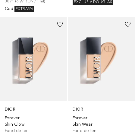
30
ml
 (
6,97 RON
 / 
1
ml
)
EXCLUSIV DOUGLAS
Cod
:
EXTRA5%
+
32
+
32
DIOR
DIOR
Forever
Forever
Skin Glow
Skin Wear
Fond de ten
Fond de ten