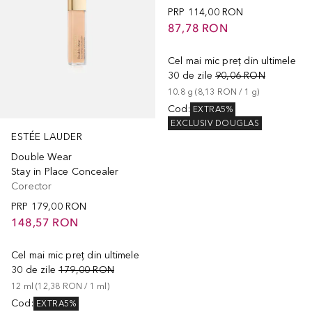
PRP
114,00 RON
87,78 RON
Cel mai mic preț din ultimele
30 de zile
90,06 RON
10.8
g
 (
8,13 RON
 / 
1
g
)
Cod
:
EXTRA5%
EXCLUSIV DOUGLAS
ESTÉE LAUDER
Double Wear
Stay in Place Concealer
Corector
PRP
179,00 RON
148,57 RON
Cel mai mic preț din ultimele
30 de zile
179,00 RON
12
ml
 (
12,38 RON
 / 
1
ml
)
Cod
:
EXTRA5%
+
3
+
17