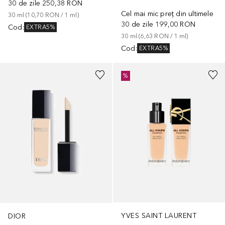
30 de zile
250,38 RON
Cel mai mic preț din ultimele
30
ml
 (
10,70 RON
 / 
1
ml
)
30 de zile
199,00 RON
Cod
:
EXTRA5%
30
ml
 (
6,63 RON
 / 
1
ml
)
Cod
:
EXTRA5%
+
15
+
18
%
YVES SAINT LAURENT
DIOR