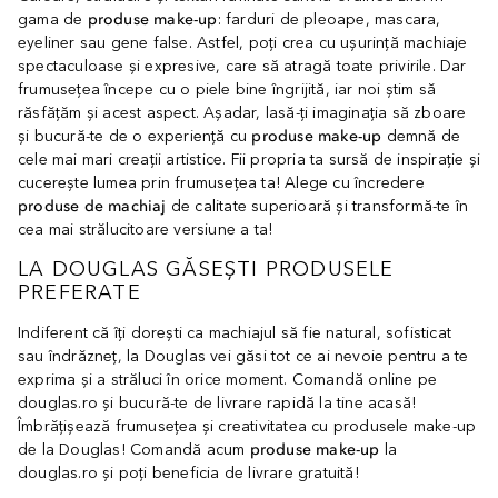
gama de
produse make-up
: farduri de pleoape, mascara,
eyeliner sau gene false. Astfel, poți crea cu ușurință machiaje
spectaculoase și expresive, care să atragă toate privirile. Dar
frumusețea începe cu o piele bine îngrijită, iar noi știm să
răsfățăm și acest aspect. Așadar, lasă-ți imaginația să zboare
și bucură-te de o experiență cu
produse make-up
demnă de
cele mai mari creații artistice. Fii propria ta sursă de inspirație și
cucerește lumea prin frumusețea ta! Alege cu încredere
produse de machiaj
de calitate superioară și transformă-te în
cea mai strălucitoare versiune a ta!
LA DOUGLAS GĂSEȘTI PRODUSELE
PREFERATE
Indiferent că îți dorești ca machiajul să fie natural, sofisticat
sau îndrăzneț, la Douglas vei găsi tot ce ai nevoie pentru a te
exprima și a străluci în orice moment. Comandă online pe
douglas.ro și bucură-te de livrare rapidă la tine acasă!
Îmbrățișează frumusețea și creativitatea cu produsele make-up
de la Douglas! Comandă acum
produse make-up
la
douglas.ro și poți beneficia de livrare gratuită!