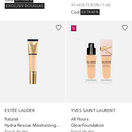
30
ml
 (
8,72 RON
 / 
1
ml
)
EXCLUSIV DOUGLAS
Cod
:
EXTRA5%
+
13
+
12
%
ESTÉE LAUDER
YVES SAINT LAURENT
Futurist
All Hours
Hydra Rescue Moisturizing Makeup SPF 45
Glow Foundation
Fond de ten
Fond de ten