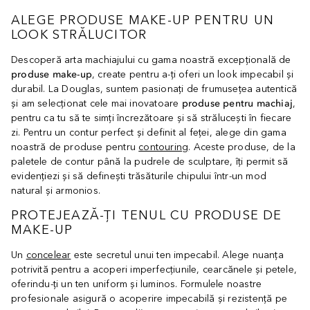
ALEGE PRODUSE MAKE-UP PENTRU UN
LOOK STRĂLUCITOR
Descoperă arta machiajului cu gama noastră excepțională de
produse make-up
, create pentru a-ți oferi un look impecabil și
durabil. La Douglas, suntem pasionați de frumusețea autentică
și am selecționat cele mai inovatoare
produse pentru machiaj
,
pentru ca tu să te simți încrezătoare și să strălucești în fiecare
zi. Pentru un contur perfect și definit al feței, alege din gama
noastră de produse pentru
contouring
. Aceste produse, de la
paletele de contur până la pudrele de sculptare, îți permit să
evidențiezi și să definești trăsăturile chipului într-un mod
natural și armonios.
PROTEJEAZĂ-ȚI TENUL CU PRODUSE DE
MAKE-UP
Un
concelear
este secretul unui ten impecabil. Alege nuanța
potrivită pentru a acoperi imperfecțiunile, cearcănele și petele,
oferindu-ți un ten uniform și luminos. Formulele noastre
profesionale asigură o acoperire impecabilă și rezistență pe