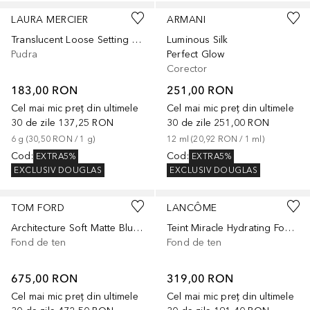
LAURA MERCIER
ARMANI
Translucent Loose Setting Powder Ultra Blur Travel
Luminous Silk
Pudra
Perfect Glow
Corector
183,00 RON
251,00 RON
Cel mai mic preț din ultimele
Cel mai mic preț din ultimele
30 de zile
137,25 RON
30 de zile
251,00 RON
6
g
 (
30,50 RON
 / 
1
g
)
12
ml
 (
20,92 RON
 / 
1
ml
)
Cod
:
Cod
:
EXTRA5%
EXTRA5%
EXCLUSIV DOUGLAS
EXCLUSIV DOUGLAS
+
27
+
4
TOM FORD
LANCÔME
Architecture Soft Matte Blurring
Teint Miracle Hydrating Foundation
Fond de ten
Fond de ten
675,00 RON
319,00 RON
Cel mai mic preț din ultimele
Cel mai mic preț din ultimele