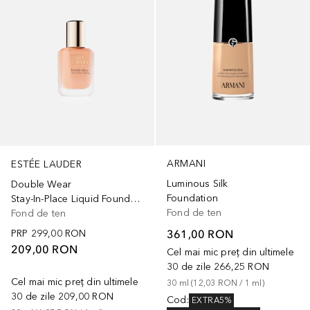
ARMANI
ESTÉE LAUDER
Luminous Silk
Double Wear
Foundation
Stay-In-Place Liquid Foundation
Fond de ten
Fond de ten
361,00 RON
PRP
299,00 RON
209,00 RON
Cel mai mic preț din ultimele
30 de zile
266,25 RON
Cel mai mic preț din ultimele
30
ml
 (
12,03 RON
 / 
1
ml
)
30 de zile
209,00 RON
Cod
:
EXTRA5%