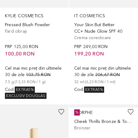
KYLIE COSMETICS
IT COSMETICS
Pressed Blush Powder
Your Skin But Better
Fard obraji
CC+ Nude Glow SPF 40
Crema corectoare
PRP
125,00 RON
PRP
249,00 RON
100,00 RON
199,20 RON
Cel mai mic preț din ultimele
Cel mai mic preț din ultimele
30 de zile
103,75 RON
30 de zile
206,67 RON
7.5
g
 (
13,33 RON
 / 
1
g
)
32
ml
 (
6,23 RON
 / 
1
ml
)
Cod
:
Cod
:
EXTRA5%
EXTRA5%
EXCLUSIV DOUGLAS
+
9
+
4
MORPHE
%
Cheek Thrills Bronze & Tone Duos
Bronzer