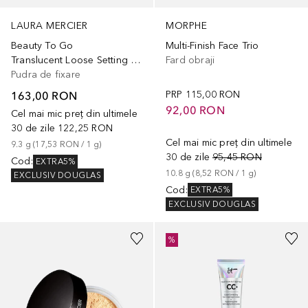
MORPHE
LAURA MERCIER
Multi-Finish Face Trio
Beauty To Go
Fard obraji
Translucent Loose Setting Powder Travel Size
Pudra de fixare
PRP
115,00 RON
163,00 RON
92,00 RON
Cel mai mic preț din ultimele
30 de zile
122,25 RON
Cel mai mic preț din ultimele
9.3
g
 (
17,53 RON
 / 
1
g
)
30 de zile
95,45 RON
Cod
:
EXTRA5%
10.8
g
 (
8,52 RON
 / 
1
g
)
EXCLUSIV DOUGLAS
Cod
:
EXTRA5%
EXCLUSIV DOUGLAS
+
11
%