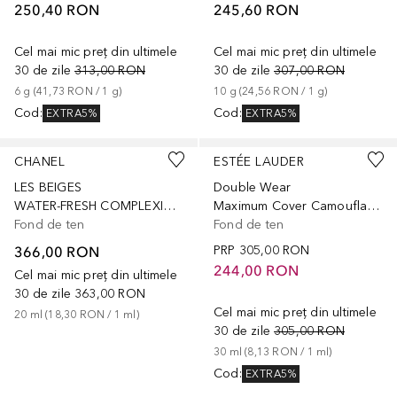
250,40 RON
245,60 RON
Cel mai mic preț din ultimele
Cel mai mic preț din ultimele
30 de zile
313,00 RON
30 de zile
307,00 RON
6
g
 (
41,73 RON
 / 
1
g
)
10
g
 (
24,56 RON
 / 
1
g
)
Cod
:
Cod
:
EXTRA5%
EXTRA5%
+
5
+
6
CHANEL
ESTÉE LAUDER
LES BEIGES
Double Wear
WATER-FRESH COMPLEXION TOUCH
Maximum Cover Camouflage Makeup for Face and Body SPF 15
Fond de ten
Fond de ten
366,00 RON
PRP
305,00 RON
244,00 RON
Cel mai mic preț din ultimele
30 de zile
363,00 RON
Cel mai mic preț din ultimele
20
ml
 (
18,30 RON
 / 
1
ml
)
30 de zile
305,00 RON
30
ml
 (
8,13 RON
 / 
1
ml
)
Cod
:
EXTRA5%
+
11