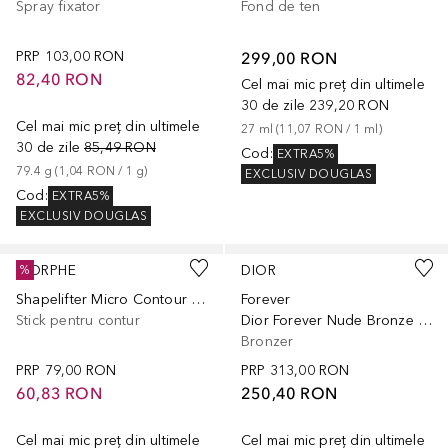
Spray fixator
Fond de ten
PRP
103,00 RON
299,00 RON
82,40 RON
Cel mai mic preț din ultimele
30 de zile
239,20 RON
Cel mai mic preț din ultimele
27
ml
 (
11,07 RON
 / 
1
ml
)
30 de zile
85,49 RON
Cod
:
EXTRA5%
79.4
g
 (
1,04 RON
 / 
1
g
)
EXCLUSIV DOUGLAS
Cod
:
EXTRA5%
EXCLUSIV DOUGLAS
+
4
+
5
MORPHE
DIOR
%
Shapelifter Micro Contour Stick
Forever
Stick pentru contur
Dior Forever Nude Bronze Powder
Bronzer
PRP
79,00 RON
PRP
313,00 RON
60,83 RON
250,40 RON
Cel mai mic preț din ultimele
Cel mai mic preț din ultimele