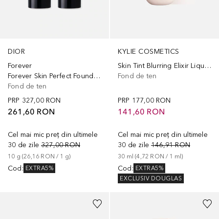
DIOR
KYLIE COSMETICS
Forever
Skin Tint Blurring Elixir Liquid Foundation
Forever Skin Perfect Foundation Stick
Fond de ten
Fond de ten
PRP
327,00 RON
PRP
177,00 RON
261,60 RON
141,60 RON
Cel mai mic preț din ultimele
Cel mai mic preț din ultimele
30 de zile
327,00 RON
30 de zile
146,91 RON
10
g
 (
26,16 RON
 / 
1
g
)
30
ml
 (
4,72 RON
 / 
1
ml
)
Cod
:
Cod
:
EXTRA5%
EXTRA5%
EXCLUSIV DOUGLAS
+
9