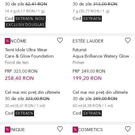
30 de zile
62,41 RON
30 de zile
313,00 RON
14.6
g
 (
4,17 RON
 / 
1
g
)
7
g
 (
35,77 RON
 / 
1
g
)
Cod
:
Cod
:
EXTRA5%
NOU
EXTRA5%
EXCLUSIV DOUGLAS
+
12
LANCÔME
ESTÉE LAUDER
%
Teint Idole Ultra Wear
Futurist
Care & Glow Foundation
Aqua Brilliance Watery Glow
Fond de ten
Primer
PRP
323,00 RON
PRP
249,00 RON
258,40 RON
199,20 RON
Cel mai mic preț din ultimele
Cel mai mic preț din ultimele
30 de zile
323,00 RON
30 de zile
249,00 RON
30
ml
 (
8,61 RON
 / 
1
ml
)
40
ml
 (
4,98 RON
 / 
1
ml
)
Cod
:
Cod
:
EXTRA5%
EXTRA5%
+
2
+
13
CLINIQUE
IT COSMETICS
%
%