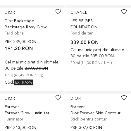
DIOR
CHANEL
Dior Backstage
LES BEIGES
Backstage Rosy Glow
FOUNDATION
Fard obraji
Fond de ten
PRP
239,00 RON
339,00 RON
191,20 RON
Cel mai mic preț din ultimele
30 de zile
335,00 RON
Cel mai mic preț din ultimele
30
ml
 (
11,30 RON
 / 
1
ml
)
30 de zile
239,00 RON
4.5
g
 (
42,49 RON
 / 
1
g
)
Cod
:
EXTRA5%
+
4
+
1
DIOR
DIOR
Forever
Forever
Forever Glow Luminizer
Dior Forever Skin Contour
Iluminator
Stick pentru contur
PRP
313,00 RON
PRP
307,00 RON