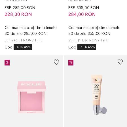
PRP
285,00 RON
PRP
355,00 RON
228,00 RON
284,00 RON
Cel mai mic preț din ultimele
Cel mai mic preț din ultimele
30 de zile
285,00 RON
30 de zile
355,00 RON
35
ml
 (
6,51 RON
 / 
1
ml
)
25
ml
 (
11,36 RON
 / 
1
ml
)
Cod
:
Cod
:
EXTRA5%
EXTRA5%
+
2
+
8
%
%