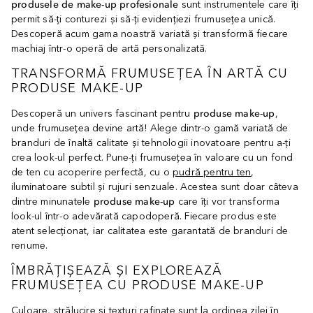
produsele de make-up profesionale
sunt instrumentele care îți
permit să-ți conturezi și să-ți evidențiezi frumusețea unică.
Descoperă acum gama noastră variată și transformă fiecare
machiaj într-o operă de artă personalizată.
TRANSFORMĂ FRUMUSEȚEA ÎN ARTĂ CU
PRODUSE MAKE-UP
Descoperă un univers fascinant pentru
produse make-up
,
unde frumusețea devine artă! Alege dintr-o gamă variată de
branduri de înaltă calitate și tehnologii inovatoare pentru a-ți
crea look-ul perfect. Pune-ți frumusețea în valoare cu un fond
de ten cu acoperire perfectă, cu o
pudră pentru ten
,
iluminatoare subtil și rujuri senzuale. Acestea sunt doar câteva
dintre minunatele
produse make-up
care îți vor transforma
look-ul într-o adevărată capodoperă. Fiecare produs este
atent selecționat, iar calitatea este garantată de branduri de
renume.
ÎMBRĂȚIȘEAZĂ ȘI EXPLOREAZĂ
FRUMUSEȚEA CU PRODUSE MAKE-UP
Culoare, strălucire și texturi rafinate sunt la ordinea zilei în