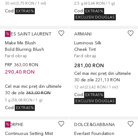
30
ml
 (
3,75 RON
 / 
1
ml
)
2.5
g
 (
40,64 RON
 / 
1
g
)
Cod
:
Cod
:
EXTRA5%
EXTRA5%
EXCLUSIV DOUGLAS
+
6
+
6
YVES SAINT LAURENT
ARMANI
%
Make Me Blush
Luminous Silk
Bold Blurring Blush
Cheek Tint
Fard obraji
Fard obraji
PRP
363,00 RON
281,00 RON
290,40 RON
Cel mai mic preț din ultimele
30 de zile
221,13 RON
Cel mai mic preț din ultimele
12
ml
 (
23,42 RON
 / 
1
ml
)
30 de zile
363,00 RON
Cod
:
EXTRA5%
5
g
 (
58,08 RON
 / 
1
g
)
EXCLUSIV DOUGLAS
Cod
:
EXTRA5%
+
12
MORPHE
DOLCE&GABBANA
%
Continuous Setting Mist
Everlast Foundation