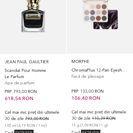
MORPHE
JEAN PAUL GAULTIER
ChromaPlus 12-Pan Eyeshadow Palette
Scandal Pour Homme
Fard de pleoape
Le Parfum
Apa de parfum
PRP
133,00 RON
PRP
793,00 RON
106,40 RON
618,54 RON
Cel mai mic preț din ultimele
Cel mai mic preț din ultimele
30 de zile
110,39 RON
30 de zile
793,00 RON
15
g
 (
7,09 RON
 / 
1
g
)
100
ml
 (
6,19 RON
 / 
1
ml
)
Cod
:
Cod
:
EXTRA5%
EXTRA5%