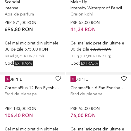
Scandal
Make-Up
Intense
Intensity Waterproof Pencil
Apa de parfum
Creion kohl
PRP
871,00 RON
PRP
53,00 RON
696,80 RON
41,34 RON
Cel mai mic preț din ultimele
Cel mai mic preț din ultimele
30 de zile
575,00 RON
30 de zile
53,00 RON
80
ml
 (
8,71 RON
 / 
1
ml
)
0.3
g
 (
137,80 RON
 / 
1
g
)
Cod
:
Cod
:
EXTRA5%
EXTRA5%
MORPHE
MORPHE
%
%
ChromaPlus 12-Pan Eyeshadow Palette
ChromaPlus 6-Pan Eyeshadow Palette
Fard de pleoape
Fard de pleoape
PRP
133,00 RON
PRP
95,00 RON
106,40 RON
76,00 RON
Cel mai mic preț din ultimele
Cel mai mic preț din ultimele