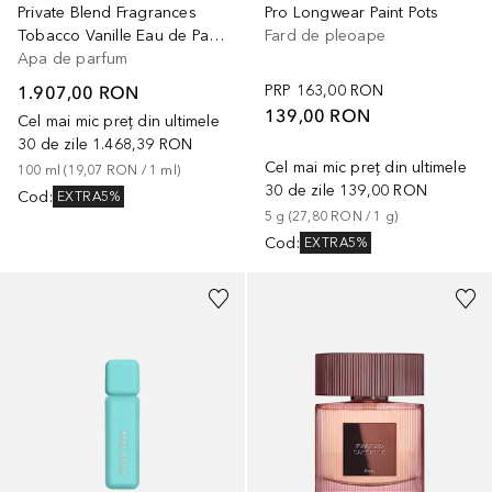
Private Blend Fragrances
Pro Longwear Paint Pots
Tobacco Vanille Eau de Parfum
Fard de pleoape
Apa de parfum
1.907,00 RON
PRP
163,00 RON
139,00 RON
Cel mai mic preț din ultimele
30 de zile
1.468,39 RON
Cel mai mic preț din ultimele
100
ml
 (
19,07 RON
 / 
1
ml
)
30 de zile
139,00 RON
Cod
:
EXTRA5%
5
g
 (
27,80 RON
 / 
1
g
)
Cod
:
EXTRA5%
+
14