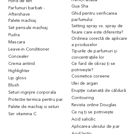
Fond de ten
Gua Sha
Parfumuri barbati -
Ghid pentru verificarea
Aftershave
parfumului
Palete machiaj
Setting spray vs. spray de
Set pensule machiaj
fixare care este diferenta?
Pudra
Ordinea corectă de aplicare
Mascara
a produselor
Leave-in Conditioner
Tipurile de parfumuri și
Concealer
concentrațiile lor
Crema antirid
Ce fard de obraz ți se
potrivește?
Highlighter
Cosmetice coreene
Lip gloss
Ulei de argan
Blush
Erupție cutanată de căldură
Seturi ingrijire corporala
Contouring
Protectie termica pentru par
Revista online Douglas
Palete de machiaj si seturi
Ce ruj ți se potrivește
Ser vitamina C
Acid salicilic
Aplicarea uleiului de par
Acid lactic