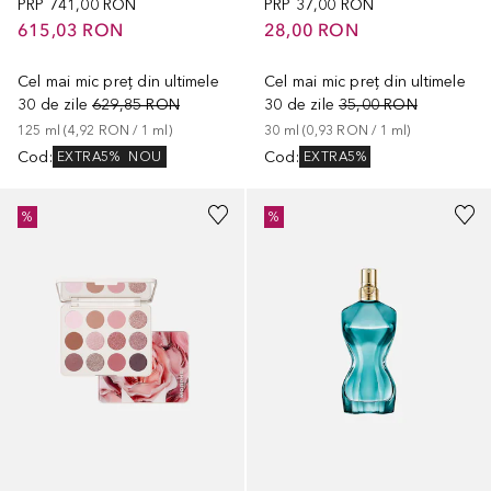
PRP
741,00 RON
PRP
37,00 RON
615,03 RON
28,00 RON
Cel mai mic preț din ultimele
Cel mai mic preț din ultimele
30 de zile
629,85 RON
30 de zile
35,00 RON
125
ml
 (
4,92 RON
 / 
1
ml
)
30
ml
 (
0,93 RON
 / 
1
ml
)
Cod
:
Cod
:
EXTRA5%
NOU
EXTRA5%
%
%