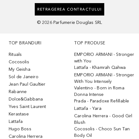
RETRAGEREA CONTRACTULUI
©
2026
Parfumerie Douglas SRL
TOP BRANDURI
TOP PRODUSE
Rituals
EMPORIO ARMANI - Stronger
with You
Cocosolis
Lattafa - Khamrah Qahwa
My Geisha
EMPORIO ARMANI - Stronger
Sol de Janeiro
With You Intensely
Jean Paul Gaultier
Valentino - Born in Roma
Rabanne
Donna Intense
Dolce&Gabbana
Prada - Paradoxe Refillable
Yves Saint Laurent
Lattafa - Yara
Kerastase
Carolina Herrera - Good Girl
Lattafa
Blush
Hugo Boss
Cocosolis - Choco Sun Tan
Body Oil
Carolina Herrera