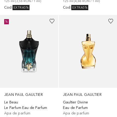
125
ml
 (
3,58 RON
 / 
1
ml
)
125
ml
 (
4,88 RON
 / 
1
ml
)
Cod
:
Cod
:
EXTRA5%
EXTRA5%
%
JEAN PAUL GAULTIER
JEAN PAUL GAULTIER
Le Beau
Gaultier Divine
Le Parfum Eau de Parfum
Eau de Parfum
Apa de parfum
Apa de parfum