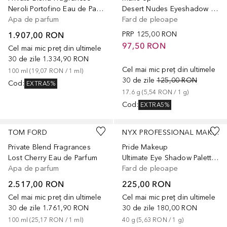
Neroli Portofino Eau de Parfum
Desert Nudes Eyeshadow Palette
Apa de parfum
Fard de pleoape
1.907,00 RON
PRP
125,00 RON
97,50 RON
Cel mai mic preț din ultimele
30 de zile
1.334,90 RON
Cel mai mic preț din ultimele
100
ml
 (
19,07 RON
 / 
1
ml
)
30 de zile
125,00 RON
Cod
:
EXTRA5%
17.6
g
 (
5,54 RON
 / 
1
g
)
Cod
:
EXTRA5%
TOM FORD
NYX PROFESSIONAL MAKEUP
Private Blend Fragrances
Pride Makeup
Lost Cherry Eau de Parfum
Ultimate Eye Shadow Palette Utopia
Apa de parfum
Fard de pleoape
2.517,00 RON
225,00 RON
Cel mai mic preț din ultimele
Cel mai mic preț din ultimele
30 de zile
1.761,90 RON
30 de zile
180,00 RON
100
ml
 (
25,17 RON
 / 
1
ml
)
40
g
 (
5,63 RON
 / 
1
g
)