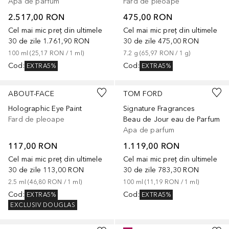
Apa de parfum
Fard de pleoape
2.517,00 RON
475,00 RON
Cel mai mic preț din ultimele
Cel mai mic preț din ultimele
30 de zile
1.761,90 RON
30 de zile
475,00 RON
100
ml
 (
25,17 RON
 / 
1
ml
)
7.2
g
 (
65,97 RON
 / 
1
g
)
Cod
:
Cod
:
EXTRA5%
EXTRA5%
+
5
ABOUT-FACE
TOM FORD
Holographic Eye Paint
Signature Fragrances
Fard de pleoape
Beau de Jour eau de Parfum
Apa de parfum
117,00 RON
1.119,00 RON
Cel mai mic preț din ultimele
Cel mai mic preț din ultimele
30 de zile
113,00 RON
30 de zile
783,30 RON
2.5
ml
 (
46,80 RON
 / 
1
ml
)
100
ml
 (
11,19 RON
 / 
1
ml
)
Cod
:
Cod
:
EXTRA5%
EXTRA5%
EXCLUSIV DOUGLAS
+
12