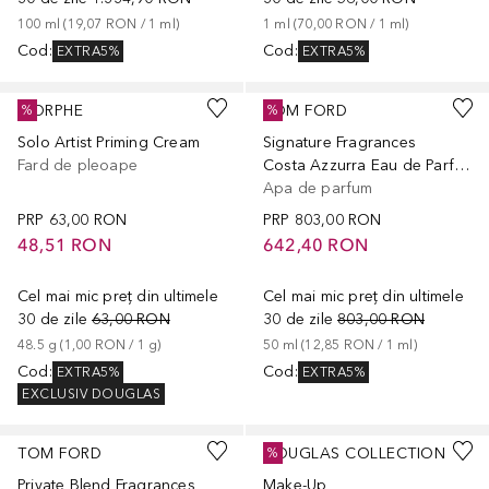
100
ml
 (
19,07 RON
 / 
1
ml
)
1
ml
 (
70,00 RON
 / 
1
ml
)
Cod
:
Cod
:
EXTRA5%
EXTRA5%
+
4
MORPHE
TOM FORD
%
%
Solo Artist Priming Cream
Signature Fragrances
Fard de pleoape
Costa Azzurra Eau de Parfum
Apa de parfum
PRP
63,00 RON
PRP
803,00 RON
48,51 RON
642,40 RON
Cel mai mic preț din ultimele
Cel mai mic preț din ultimele
30 de zile
63,00 RON
30 de zile
803,00 RON
48.5
g
 (
1,00 RON
 / 
1
g
)
50
ml
 (
12,85 RON
 / 
1
ml
)
Cod
:
Cod
:
EXTRA5%
EXTRA5%
EXCLUSIV DOUGLAS
TOM FORD
DOUGLAS COLLECTION
%
Private Blend Fragrances
Make-Up