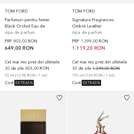
TOM FORD
TOM FORD
Parfumuri pentru femei
Signature Fragrances
Black Orchid Eau de
Ombré Leather
Apa de parfum
Apa de parfum
PRP
803,00 RON
PRP
1.399,00 RON
649,00 RON
1.119,20 RON
Cel mai mic preț din ultimele
Cel mai mic preț din ultimele
30 de zile
603,00 RON
30 de zile
1.399,00 RON
50
ml
 (
12,98 RON
 / 
1
ml
)
150
ml
 (
7,46 RON
 / 
1
ml
)
Cod
:
Cod
:
EXTRA5%
EXTRA5%