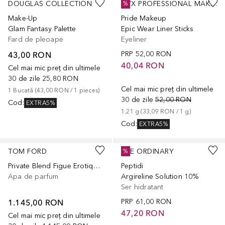
DOUGLAS COLLECTION
NYX PROFESSIONAL MAKEUP
%
Make-Up
Pride Makeup
Glam Fantasy Palette
Epic Wear Liner Sticks
Fard de pleoape
Eyeliner
43,00 RON
PRP
52,00 RON
40,04 RON
Cel mai mic preț din ultimele
30 de zile
25,80 RON
Cel mai mic preț din ultimele
1
Bucată
 (
43,00 RON
 / 
1
pieces
)
30 de zile
52,00 RON
Cod
:
EXTRA5%
1.21
g
 (
33,09 RON
 / 
1
g
)
Cod
:
EXTRA5%
TOM FORD
THE ORDINARY
%
Private Blend Figue Erotique Eau de Parfum
Peptidi
Apa de parfum
Argireline Solution 10%
Ser hidratant
1.145,00 RON
PRP
61,00 RON
47,20 RON
Cel mai mic preț din ultimele