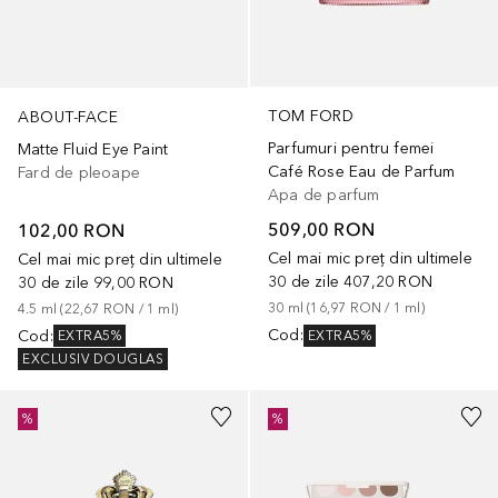
TOM FORD
ABOUT-FACE
Parfumuri pentru femei
Matte Fluid Eye Paint
Café Rose Eau de Parfum
Fard de pleoape
Apa de parfum
509,00 RON
102,00 RON
Cel mai mic preț din ultimele
Cel mai mic preț din ultimele
30 de zile
407,20 RON
30 de zile
99,00 RON
30
ml
 (
16,97 RON
 / 
1
ml
)
4.5
ml
 (
22,67 RON
 / 
1
ml
)
Cod
:
Cod
:
EXTRA5%
EXTRA5%
EXCLUSIV DOUGLAS
%
%