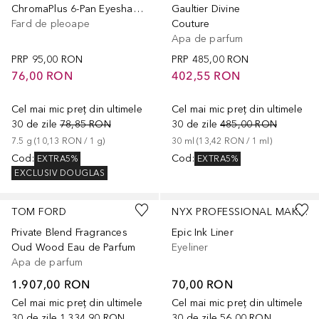
ChromaPlus 6-Pan Eyeshadow Palette
Gaultier Divine
Fard de pleoape
Couture
Apa de parfum
PRP
95,00 RON
PRP
485,00 RON
76,00 RON
402,55 RON
Cel mai mic preț din ultimele
Cel mai mic preț din ultimele
30 de zile
78,85 RON
30 de zile
485,00 RON
7.5
g
 (
10,13 RON
 / 
1
g
)
30
ml
 (
13,42 RON
 / 
1
ml
)
Cod
:
Cod
:
EXTRA5%
EXTRA5%
EXCLUSIV DOUGLAS
+
5
TOM FORD
NYX PROFESSIONAL MAKEUP
Private Blend Fragrances
Epic Ink Liner
Oud Wood Eau de Parfum
Eyeliner
Apa de parfum
1.907,00 RON
70,00 RON
Cel mai mic preț din ultimele
Cel mai mic preț din ultimele
30 de zile
1.334,90 RON
30 de zile
56,00 RON