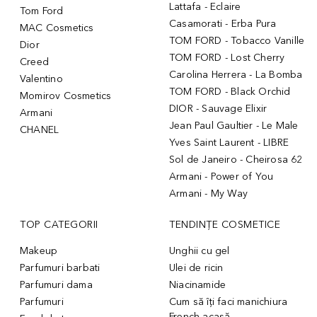
Lattafa - Eclaire
Tom Ford
Casamorati - Erba Pura
MAC Cosmetics
TOM FORD - Tobacco Vanille
Dior
TOM FORD - Lost Cherry
Creed
Carolina Herrera - La Bomba
Valentino
TOM FORD - Black Orchid
Momirov Cosmetics
DIOR - Sauvage Elixir
Armani
Jean Paul Gaultier - Le Male
CHANEL
Yves Saint Laurent - LIBRE
Sol de Janeiro - Cheirosa 62
Armani - Power of You
Armani - My Way
TOP CATEGORII
TENDINȚE COSMETICE
Makeup
Unghii cu gel
Parfumuri barbati
Ulei de ricin
Parfumuri dama
Niacinamide
Parfumuri
Cum să îți faci manichiura
French acasă