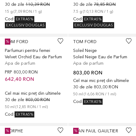
30 de zile
110,39 RON
30 de zile
78,85 RON
15
g
 (
7,09 RON
 / 
1
g
)
7.5
g
 (
10,13 RON
 / 
1
g
)
Cod
:
Cod
:
EXTRA5%
EXTRA5%
EXCLUSIV DOUGLAS
EXCLUSIV DOUGLAS
TOM FORD
TOM FORD
%
Parfumuri pentru femei
Soleil Neige
Velvet Orchid Eau de Parfum
Soleil Neige Eau de Parfum
Apa de parfum
Apa de parfum
PRP
803,00 RON
803,00 RON
642,40 RON
Cel mai mic preț din ultimele
30 de zile
803,00 RON
Cel mai mic preț din ultimele
50
ml
 (
16,06 RON
 / 
1
ml
)
30 de zile
803,00 RON
Cod
:
EXTRA5%
50
ml
 (
12,85 RON
 / 
1
ml
)
Cod
:
EXTRA5%
MORPHE
JEAN PAUL GAULTIER
%
%