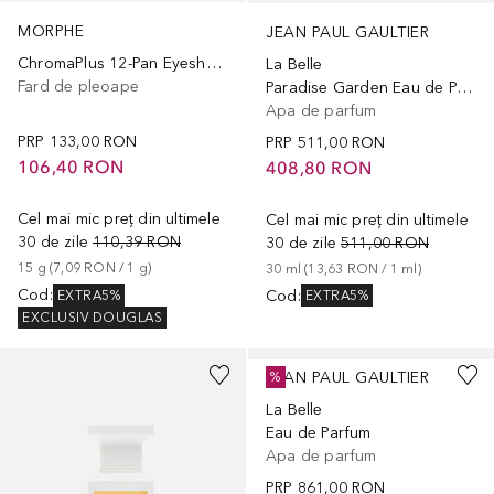
MORPHE
JEAN PAUL GAULTIER
ChromaPlus 12-Pan Eyeshadow Palette
La Belle
Fard de pleoape
Paradise Garden Eau de Parfum
Apa de parfum
PRP
133,00 RON
PRP
511,00 RON
106,40 RON
408,80 RON
Cel mai mic preț din ultimele
Cel mai mic preț din ultimele
30 de zile
110,39 RON
30 de zile
511,00 RON
15
g
 (
7,09 RON
 / 
1
g
)
30
ml
 (
13,63 RON
 / 
1
ml
)
Cod
:
Cod
:
EXTRA5%
EXTRA5%
EXCLUSIV DOUGLAS
JEAN PAUL GAULTIER
%
La Belle
Eau de Parfum
Apa de parfum
PRP
861,00 RON