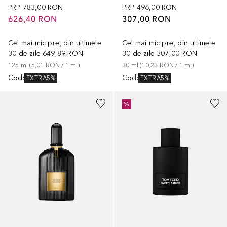
PRP
783,00 RON
PRP
496,00 RON
626,40 RON
307,00 RON
Cel mai mic preț din ultimele
Cel mai mic preț din ultimele
30 de zile
649,89 RON
30 de zile
307,00 RON
125
ml
 (
5,01 RON
 / 
1
ml
)
30
ml
 (
10,23 RON
 / 
1
ml
)
Cod
:
Cod
:
EXTRA5%
EXTRA5%
%