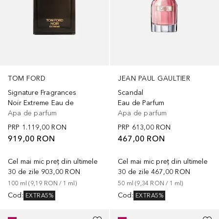
TOM FORD
JEAN PAUL GAULTIER
Signature Fragrances
Scandal
Noir Extreme Eau de
Eau de Parfum
Apa de parfum
Apa de parfum
PRP
1.119,00 RON
PRP
613,00 RON
919,00 RON
467,00 RON
Cel mai mic preț din ultimele
Cel mai mic preț din ultimele
30 de zile
903,00 RON
30 de zile
467,00 RON
100
ml
 (
9,19 RON
 / 
1
ml
)
50
ml
 (
9,34 RON
 / 
1
ml
)
Cod
:
Cod
:
EXTRA5%
EXTRA5%
+
2