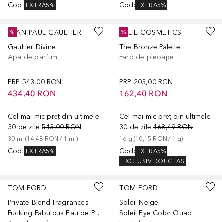
Cod
:
Cod
:
EXTRA5%
EXTRA5%
JEAN PAUL GAULTIER
KYLIE COSMETICS
%
%
Gaultier Divine
The Bronze Palette
Apa de parfum
Fard de pleoape
PRP
543,00 RON
PRP
203,00 RON
434,40 RON
162,40 RON
Cel mai mic preț din ultimele
Cel mai mic preț din ultimele
30 de zile
543,00 RON
30 de zile
168,49 RON
30
ml
 (
14,48 RON
 / 
1
ml
)
16
g
 (
10,15 RON
 / 
1
g
)
Cod
:
Cod
:
EXTRA5%
EXTRA5%
EXCLUSIV DOUGLAS
+
1
TOM FORD
TOM FORD
Private Blend Fragrances
Soleil Neige
Fucking Fabulous Eau de Parfum
Soleil Eye Color Quad