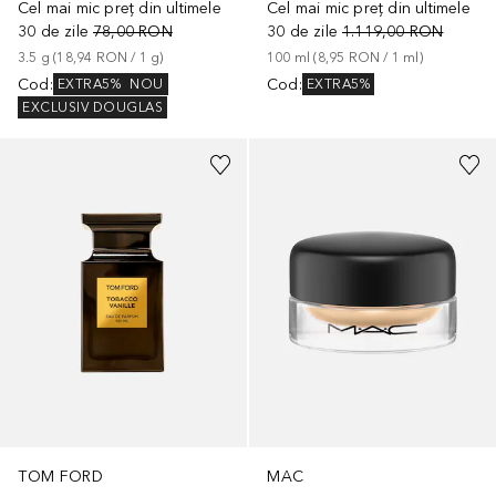
Cel mai mic preț din ultimele
Cel mai mic preț din ultimele
30 de zile
78,00 RON
30 de zile
1.119,00 RON
3.5
g
 (
18,94 RON
 / 
1
g
)
100
ml
 (
8,95 RON
 / 
1
ml
)
Cod
:
Cod
:
EXTRA5%
NOU
EXTRA5%
EXCLUSIV DOUGLAS
+
3
TOM FORD
MAC