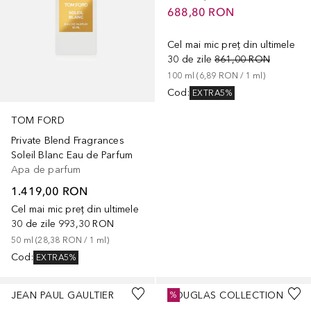
688,80 RON
Cel mai mic preț din ultimele
30 de zile
861,00 RON
100
ml
 (
6,89 RON
 / 
1
ml
)
Cod
:
EXTRA5%
TOM FORD
Private Blend Fragrances
Soleil Blanc Eau de Parfum
Apa de parfum
1.419,00 RON
Cel mai mic preț din ultimele
30 de zile
993,30 RON
50
ml
 (
28,38 RON
 / 
1
ml
)
Cod
:
EXTRA5%
+
7
JEAN PAUL GAULTIER
DOUGLAS COLLECTION
%