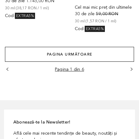
30 de zile
1.145,00 RON
Cel mai mic preț din ultimele
30
ml
 (
38,17 RON
 / 
1
ml
)
30 de zile
59,00 RON
Cod
:
EXTRA5%
30
ml
 (
1,57 RON
 / 
1
ml
)
Cod
:
EXTRA5%
PAGINA URMĂTOARE
Pagina 1 din 6
Abonează-te la Newsletter!
Află cele mai recente tendințe de beauty, noutăți și