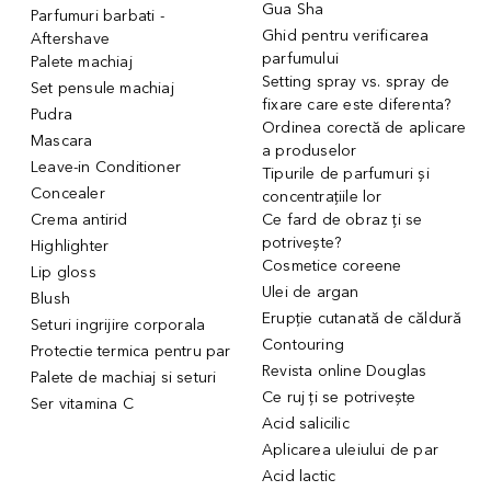
Gua Sha
Parfumuri barbati -
Ghid pentru verificarea
Aftershave
parfumului
Palete machiaj
Setting spray vs. spray de
Set pensule machiaj
fixare care este diferenta?
Pudra
Ordinea corectă de aplicare
Mascara
a produselor
Leave-in Conditioner
Tipurile de parfumuri și
Concealer
concentrațiile lor
Crema antirid
Ce fard de obraz ți se
potrivește?
Highlighter
Cosmetice coreene
Lip gloss
Ulei de argan
Blush
Erupție cutanată de căldură
Seturi ingrijire corporala
Contouring
Protectie termica pentru par
Revista online Douglas
Palete de machiaj si seturi
Ce ruj ți se potrivește
Ser vitamina C
Acid salicilic
Aplicarea uleiului de par
Acid lactic