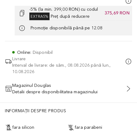
-5% (la min. 399,00 RON) cu codul
375,69 RON
Preț după reducere
EXTRA5%
Promoție disponibilă până pe 12.08
Online
:
Disponibil
Livrare
Interval de livrare: de sâm., 08.08.2026 până lun.,
10.08.2026
Magazinul Douglas
Detalii despre disponibilitatea magazinului
ADĂUGAȚI ÎN COŞ
INFORMAȚII DESPRE PRODUS
fara silicon
fara parabeni