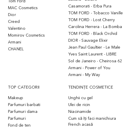
Tom Ford
Casamorati - Erba Pura
MAC Cosmetics
TOM FORD - Tobacco Vanille
Dior
TOM FORD - Lost Cherry
Creed
Carolina Herrera - La Bomba
Valentino
TOM FORD - Black Orchid
Momirov Cosmetics
DIOR - Sauvage Elixir
Armani
Jean Paul Gaultier - Le Male
CHANEL
Yves Saint Laurent - LIBRE
Sol de Janeiro - Cheirosa 62
Armani - Power of You
Armani - My Way
TOP CATEGORII
TENDINȚE COSMETICE
Makeup
Unghii cu gel
Parfumuri barbati
Ulei de ricin
Parfumuri dama
Niacinamide
Parfumuri
Cum să îți faci manichiura
French acasă
Fond de ten