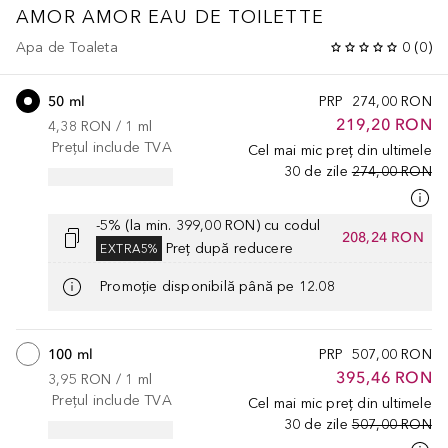
AMOR AMOR
EAU DE TOILETTE
Apa de Toaleta
0
(
0
)
50 ml
PRP
274,00 RON
219,20 RON
4,38 RON
 / 
1
ml
Prețul include TVA
Cel mai mic preț din ultimele
30 de zile
274,00 RON
-5% (la min. 399,00 RON) cu codul
208,24 RON
Preț după reducere
EXTRA5%
Promoție disponibilă până pe 12.08
100 ml
PRP
507,00 RON
395,46 RON
3,95 RON
 / 
1
ml
Prețul include TVA
Cel mai mic preț din ultimele
30 de zile
507,00 RON