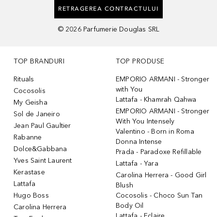
RETRAGEREA CONTRACTULUI
©
2026
Parfumerie Douglas SRL
TOP BRANDURI
TOP PRODUSE
Rituals
EMPORIO ARMANI - Stronger
with You
Cocosolis
Lattafa - Khamrah Qahwa
My Geisha
EMPORIO ARMANI - Stronger
Sol de Janeiro
With You Intensely
Jean Paul Gaultier
Valentino - Born in Roma
Rabanne
Donna Intense
Dolce&Gabbana
Prada - Paradoxe Refillable
Yves Saint Laurent
Lattafa - Yara
Kerastase
Carolina Herrera - Good Girl
Lattafa
Blush
Hugo Boss
Cocosolis - Choco Sun Tan
Body Oil
Carolina Herrera
Lattafa - Eclaire