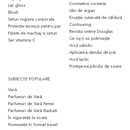
Cosmetice coreene
Lip gloss
Ulei de argan
Blush
Erupție cutanată de căldură
Seturi ingrijire corporala
Contouring
Protectie termica pentru par
Revista online Douglas
Palete de machiaj si seturi
Ce ruj ți se potrivește
Ser vitamina C
Acid salicilic
Aplicarea uleiului de par
Acid lactic
Protejarea părului de soare
SUBIECTE POPULARE
Vară
Parfumuri de Vară
Parfumuri de Vară Femei
Parfumuri de Vară Barbati
În siguranță la soare
Frumusețe în format travel