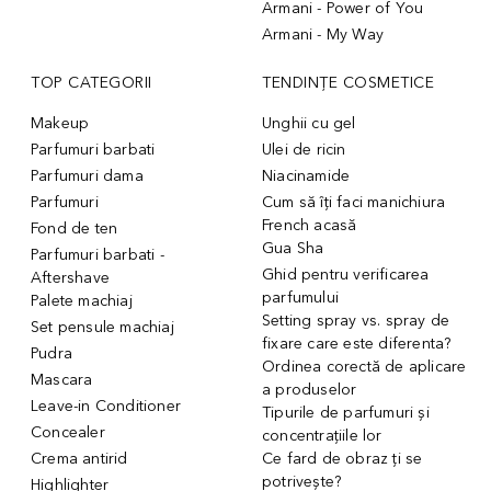
Armani - Power of You
Armani - My Way
TOP CATEGORII
TENDINȚE COSMETICE
Makeup
Unghii cu gel
Parfumuri barbati
Ulei de ricin
Parfumuri dama
Niacinamide
Parfumuri
Cum să îți faci manichiura
French acasă
Fond de ten
Gua Sha
Parfumuri barbati -
Ghid pentru verificarea
Aftershave
parfumului
Palete machiaj
Setting spray vs. spray de
Set pensule machiaj
fixare care este diferenta?
Pudra
Ordinea corectă de aplicare
Mascara
a produselor
Leave-in Conditioner
Tipurile de parfumuri și
Concealer
concentrațiile lor
Crema antirid
Ce fard de obraz ți se
potrivește?
Highlighter