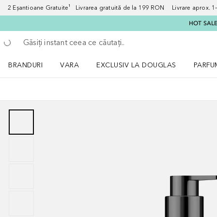
2 Eșantioane Gratuite¹ Livrarea gratuită de la 199 RON Livrare aprox. 1–3
HOT SALE:
Înapoi
Executați căutarea
BRANDURI
VARA
EXCLUSIV LA DOUGLAS
PARFU
Deschidere meniu BRANDURI
Deschidere meniu VARA
Deschi