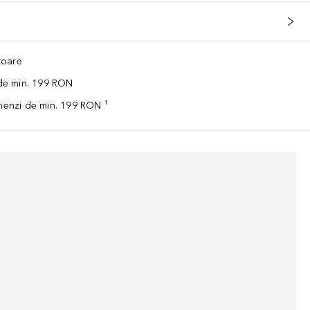
ătoare
 de min. 199 RON
omenzi de min. 199 RON ¹