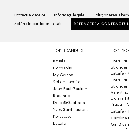
Protecția datelor
Informații legale
Soluționarea alterna
Setări de confidențialitate
RETRAGEREA CONTRACTUL
TOP BRANDURI
TOP PR
Rituals
EMPORIO
Stronger 
Cocosolis
Lattafa 
My Geisha
EMPORIO
Sol de Janeiro
Stronger 
Jean Paul Gaultier
Valentino
Rabanne
Donna In
Dolce&Gabbana
Prada - P
Yves Saint Laurent
Lattafa -
Kerastase
Carolina
Lattafa
Girl Blus