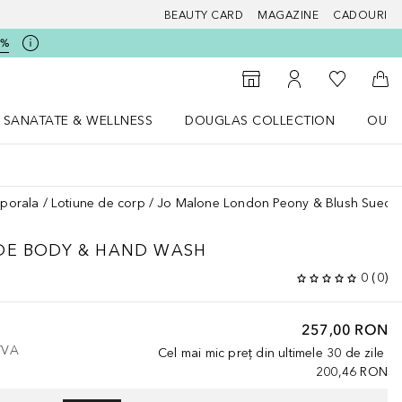
BEAUTY CARD
MAGAZINE
CADOURI
5%
 Douglas
Către List
Către Găsire magazin
Către Contul meu
Căt
SANATATE & WELLNESS
DOUGLAS COLLECTION
OUTL
u Lifestyle
Deschidere meniu SANATATE & WELLNESS
Deschidere meniu Douglas Collectio
orporala
Lotiune de corp
Jo Malone London Peony & Blush Sued
DE BODY & HAND WASH
0
(
0
)
257,00 RON
 TVA
Cel mai mic preț din ultimele 30 de zile
200,46 RON