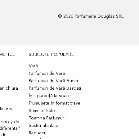
©
2026
Parfumerie Douglas SRL
METICE
SUBIECTE POPULARE
Vară
Parfumuri de Vară
Parfumuri de Vară Femei
manichiura
Parfumuri de Vară Barbati
În siguranță la soare
Frumusețe în format travel
ficarea
Summer Sale
Toamna Parfumuri
. spray de
Sustenabilitate
 diferenta?
Reduceri
 de