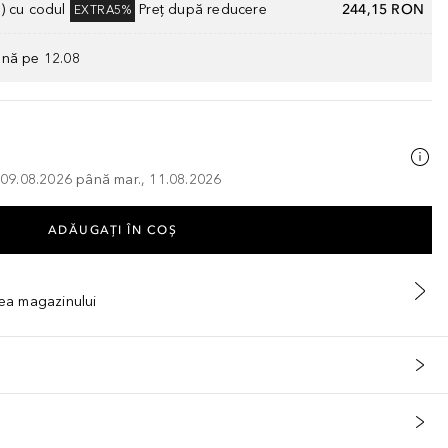
) cu codul
Preț după reducere
244,15 RON
EXTRA5%
ână pe 12.08
, 09.08.2026 până mar., 11.08.2026
ADĂUGAȚI ÎN COŞ
tea magazinului