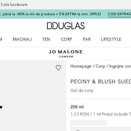
 zile lucrătoare
 până la -40% la mii de produse + 5% EXTRA la min. 399LEI
COD:
EXTRA
Către pagina principală
M
MACHIAJ
TEN
CORP
PAR
LIFESTYLE
dere meniu Parfum
Deschidere meniu Machiaj
Deschidere meniu Ten
Deschidere meniu Corp
Deschidere meniu Par
Deschidere meni
Homepage
Corp
Ingrijire c
PEONY & BLUSH SUE
Gel de corp
250 ml
1,03 RON
 / 
1
ml
Prețul include