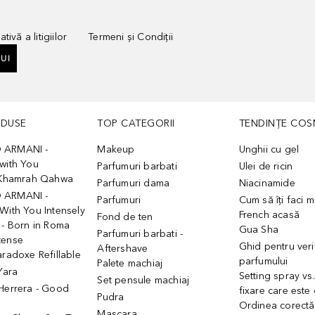
tivă a litigiilor
Termeni și Condiții
UI
ODUSE
TOP CATEGORII
TENDINȚE COS
 ARMANI -
Makeup
Unghii cu gel
with You
Parfumuri barbati
Ulei de ricin
- Khamrah Qahwa
Parfumuri dama
Niacinamide
 ARMANI -
Parfumuri
Cum să îți faci 
With You Intensely
French acasă
Fond de ten
 - Born in Roma
Gua Sha
Parfumuri barbati -
tense
Ghid pentru veri
Aftershave
aradoxe Refillable
parfumului
Palete machiaj
 Yara
Setting spray vs
Set pensule machiaj
 Herrera - Good
fixare care este
Pudra
h
Ordinea corectă
Mascara