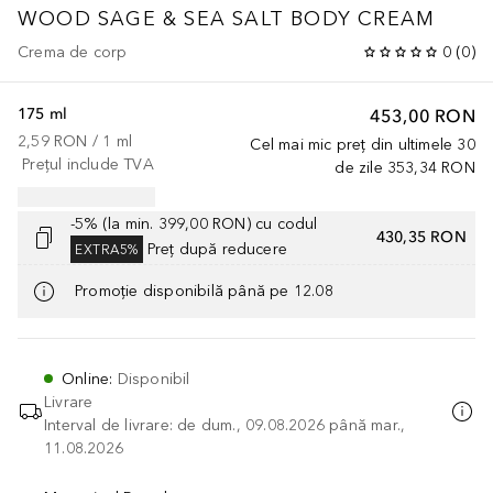
WOOD SAGE & SEA SALT BODY CREAM
Crema de corp
0
(
0
)
175 ml
453,00 RON
2,59 RON
 / 
1
ml
Cel mai mic preț din ultimele 30
Prețul include TVA
de zile
353,34 RON
-5% (la min. 399,00 RON) cu codul
430,35 RON
Preț după reducere
EXTRA5%
Promoție disponibilă până pe 12.08
Online
:
Disponibil
Livrare
Interval de livrare: de dum., 09.08.2026 până mar.,
11.08.2026