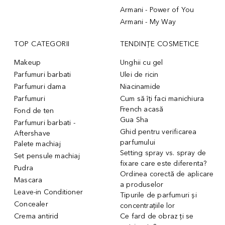
Armani - Power of You
Armani - My Way
TOP CATEGORII
TENDINȚE COSMETICE
Makeup
Unghii cu gel
Parfumuri barbati
Ulei de ricin
Parfumuri dama
Niacinamide
Parfumuri
Cum să îți faci manichiura
French acasă
Fond de ten
Gua Sha
Parfumuri barbati -
Ghid pentru verificarea
Aftershave
parfumului
Palete machiaj
Setting spray vs. spray de
Set pensule machiaj
fixare care este diferenta?
Pudra
Ordinea corectă de aplicare
Mascara
a produselor
Leave-in Conditioner
Tipurile de parfumuri și
Concealer
concentrațiile lor
Crema antirid
Ce fard de obraz ți se